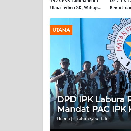
452 CPNS Labuhanbatu
DPD IPK L
BERITA
Utara Terima SK, Wabup
Bentuk da
Tekankan Dedikasi dan
Mandat PA
KONTAK
Integritas
Kecamatan
KAMI
UTAMA
INFO
IKLAN
TENTANG
KAMI
PEDOMAN
MEDIA
SIBER
DPD IPK Labura 
Mandat PAC IPK 
REDAKSI
Utama
|
1 tahun yang lalu
KARIR