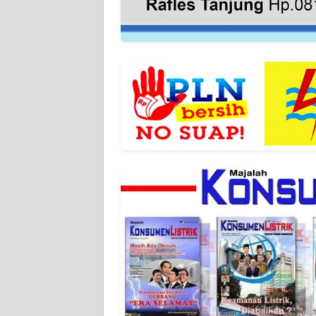
WN
SUMBAR
WN
SUMSEL
WN
BENGKULU
WN
LAMPUNG
WN
JATENG
WN
NUSANTARA