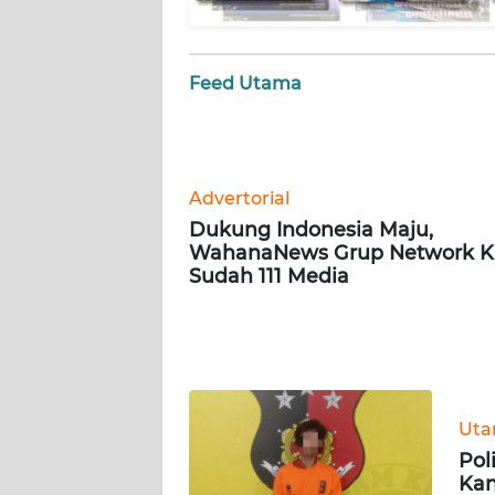
WN
JOGJA
Feed Utama
WN
JATIM
Advertorial
WN
BALI
Dukung Indonesia Maju,
WahanaNews Grup Network Ki
Sudah 111 Media
WN
KALBAR
WN
KALTENG
Ut
WN
Pol
KALTARA
Kan