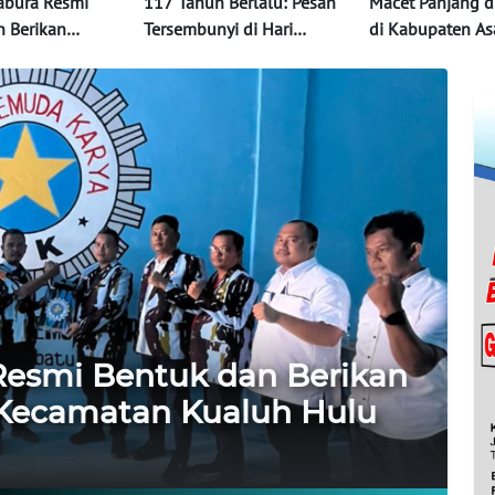
abura Resmi
117 Tahun Berlalu: Pesan
Macet Panjang d
n Berikan
Tersembunyi di Hari
di Kabupaten A
C IPK
Kebangkitan Nasional
Hingga Perbatas
 Kualuh Hulu
Ternyata Ini Pen
Resmi Bentuk dan Berikan
Kecamatan Kualuh Hulu