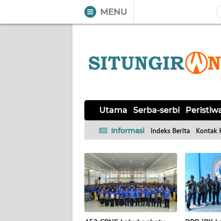
MENU
WAHANA
Tutup
TV
UTAMA
SERBA-
Utama
Serba-serbi
Peristiw
SERBI
Informasi
Indeks Berita
Kontak 
PERISTIWA
TOKOH
Informasi
INDEKS