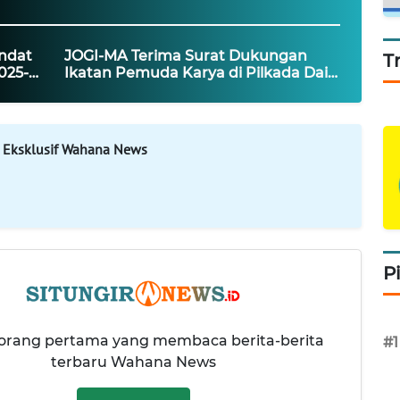
ndat
JOGI-MA Terima Surat Dukungan
T
025-
Ikatan Pemuda Karya di Pilkada Dairi
2024
 Eksklusif Wahana News
P
 orang pertama yang membaca berita-berita
#1
terbaru Wahana News