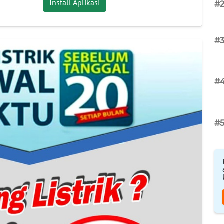
Install Aplikasi
#
#
#
#