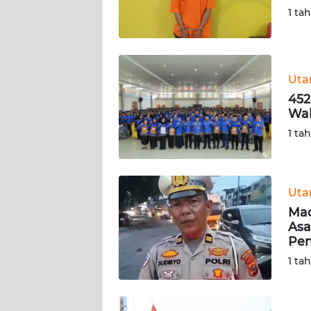
1 ta
WN
KALSEL
WN
Ut
KALTIM
452
Wab
WN
1 ta
SULSEL
WN
GORONTALO
Ut
Mac
Asa
WN
Pen
SULUT
1 ta
WN
MALUKU