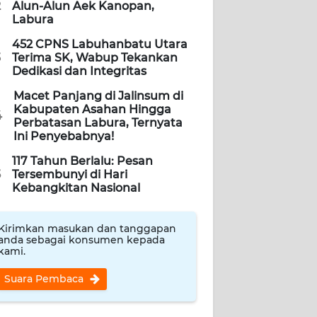
2
Alun-Alun Aek Kanopan,
Labura
452 CPNS Labuhanbatu Utara
3
Terima SK, Wabup Tekankan
Dedikasi dan Integritas
Macet Panjang di Jalinsum di
Kabupaten Asahan Hingga
4
Perbatasan Labura, Ternyata
Ini Penyebabnya!
117 Tahun Berlalu: Pesan
5
Tersembunyi di Hari
Kebangkitan Nasional
Kirimkan masukan dan tanggapan
anda sebagai konsumen kepada
kami.
Suara Pembaca