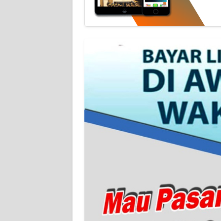
WN
NTT
WN
KEPRI
WN
PAPUA
WN
PAPUA
BARAT
WN
RIAU
WN
SERAMBI