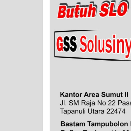
WN
JAMBI
WN
SULTRA
WN
NTB
WN
SULTENG
WN
SULBAR
WN
BABEL