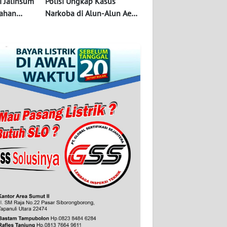
i Jalinsum
Polisi Ungkap Kasus
sahan
Narkoba di Alun-Alun Aek
an Labura,
Kanopan, Labura
yebabnya!