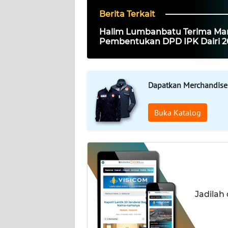
Berita Terkait
DISCLAIMER
Halim Lumbanbatu Terima Ma
Pembentukan DPD IPK Dairi 2
Wahana
2030
News
Regional
Dapatkan Merchandise
WN
SUMUT
Buka Katalog
WN
JAKARTA
WN
JABAR
Jadilah
WN
BANTEN