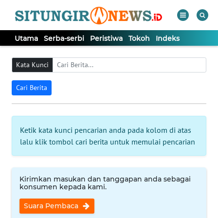
Utama
Serba-serbi
Peristiwa
Tokoh
Indeks
WAHANA
Tutup
TV
Kata Kunci
Cari Berita
UTAMA
SERBA-
Ketik kata kunci pencarian anda pada kolom di atas
SERBI
lalu klik tombol cari berita untuk memulai pencarian
PERISTIWA
Kirimkan masukan dan tanggapan anda sebagai
TOKOH
konsumen kepada kami.
Suara Pembaca
Informasi