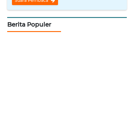
Suara Pembaca
WAHANA
LISTRIK
Berita Populer
WAHANA
TRAVEL
WAHANA
TV
WAHANANEWS
ID
WAHANANEWS
CO ID
WAHANANEWS
NET