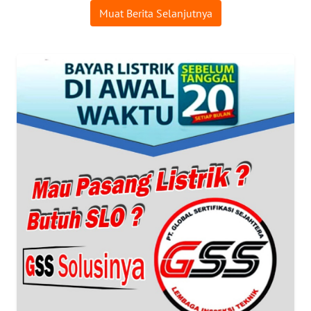
PRIANGAN
Muat Berita Selanjutnya
TIMUR
WN
SEMARANG
WN
SOLO
WN
BOROBUDUR
WN
MADURA
WN
SURABAYA