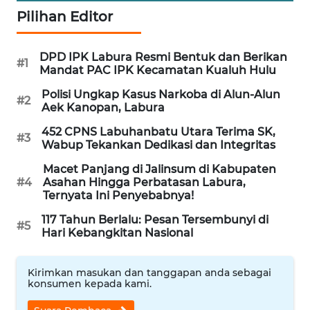
Wahana
Pilihan Editor
Media
Group
DPD IPK Labura Resmi Bentuk dan Berikan
WAHANA
#1
Mandat PAC IPK Kecamatan Kualuh Hulu
NEWS
Polisi Ungkap Kasus Narkoba di Alun-Alun
#2
Aek Kanopan, Labura
WAHANA
TANI
452 CPNS Labuhanbatu Utara Terima SK,
#3
Wabup Tekankan Dedikasi dan Integritas
WAHANA
Macet Panjang di Jalinsum di Kabupaten
ADVOKAT
#4
Asahan Hingga Perbatasan Labura,
Ternyata Ini Penyebabnya!
WAHANA
117 Tahun Berlalu: Pesan Tersembunyi di
#5
INFRASTRUKTUR
Hari Kebangkitan Nasional
WAHANA
Kirimkan masukan dan tanggapan anda sebagai
KONSUMEN
konsumen kepada kami.