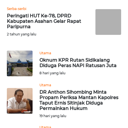
MALUKU
Serba-serbi
Peringati HUT Ke-78, DPRD
WN
Kabupaten Asahan Gelar Rapat
Paripurna
MALUT
2 tahun yang lalu
WN
DAIRI
Utama
Oknum KPR Rutan Sidikalang
WN
Diduga Peras NAPI Ratusan Juta
DANAU
8 hari yang lalu
TOBA
Utama
WN
DR Anthon Sihombing Minta
NIAS
Propam Periksa Mantan Kapolres
Taput Ernis Sitinjak Diduga
Permainkan Hukum
WN
19 hari yang lalu
LANGKAT
Utama