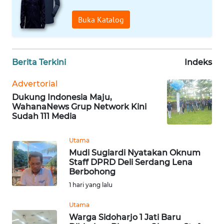
BANTEN
Buka Katalog
WN
NTT
Berita Terkini
Indeks
WN
Advertorial
KEPRI
Dukung Indonesia Maju,
WahanaNews Grup Network Kini
WN
Sudah 111 Media
PAPUA
Utama
WN
Mudi Sugiardi Nyatakan Oknum
PAPUA
Staff DPRD Deli Serdang Lena
BARAT
Berbohong
1 hari yang lalu
WN
RIAU
Utama
Warga Sidoharjo 1 Jati Baru