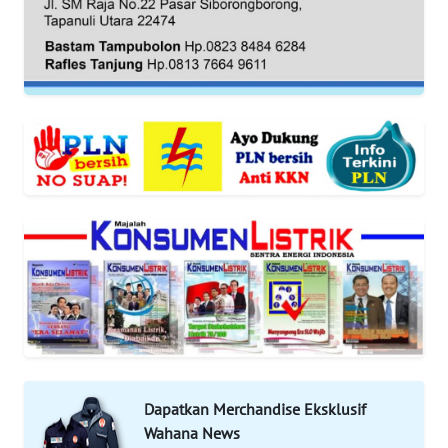
KARIR
DISCLAIMER
Wahana
News
Regional
WN
SUMUT
WN
JAKARTA
WN
JABAR
Dapatkan Merchandise Eksklusif
Wahana News
WN