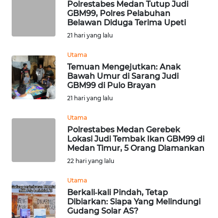
TAPANULI
Polrestabes Medan Tutup Judi
TENGAH
GBM99, Polres Pelabuhan
Belawan Diduga Terima Upeti
21 hari yang lalu
WN DELI
SERDANG
Utama
Temuan Mengejutkan: Anak
WN
Bawah Umur di Sarang Judi
TEBING
GBM99 di Pulo Brayan
TINGGI
21 hari yang lalu
Utama
WN
PAKPAK
Polrestabes Medan Gerebek
Lokasi Judi Tembak Ikan GBM99 di
Medan Timur, 5 Orang Diamankan
WN
22 hari yang lalu
KARAWANG
Utama
WN
Berkali‑kali Pindah, Tetap
BEKASI
Dibiarkan: Siapa Yang Melindungi
Gudang Solar AS?