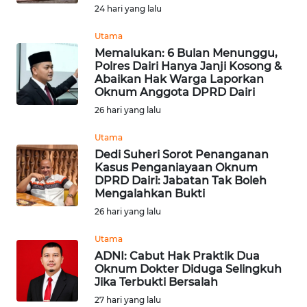
SUMEDANG
24 hari yang lalu
Utama
WN
CIANJUR
Memalukan: 6 Bulan Menunggu,
Polres Dairi Hanya Janji Kosong &
Abaikan Hak Warga Laporkan
WN
Oknum Anggota DPRD Dairi
KEPULAUAN
26 hari yang lalu
SERIBU
Utama
WN
Dedi Suheri Sorot Penanganan
Kasus Penganiayaan Oknum
TANGERANG
DPRD Dairi: Jabatan Tak Boleh
Mengalahkan Bukti
WN
26 hari yang lalu
BINJAI
Utama
WN
ADNI: Cabut Hak Praktik Dua
Oknum Dokter Diduga Selingkuh
CIREBON
Jika Terbukti Bersalah
27 hari yang lalu
WN