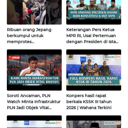
WN
NUSANTARA
WN
JOGJA
Ribuan orang Jepang
Keterangan Pers Ketua
berkumpul untuk
MPR RI, Usai Pertemuan
memprotes
dengan Presiden di Istana
WN
pembangunan masjid
| Wahana Terkini
JATIM
pertama di Fujisawa
WN
BALI
WN
KALBAR
Soroti Ancaman, PLN
Konpers hasil rapat
Watch Minta Infrastruktur
berkala KSSK III tahun
PLN Jadi Objek Vital
WN
2026 | Wahana Terkini
Khusus | Alperklinas
KALTENG
Research