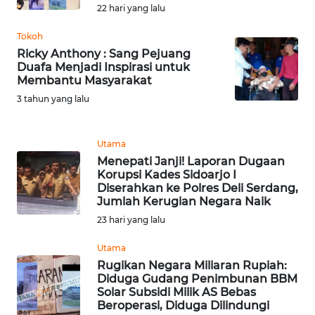
22 hari yang lalu
WN
BOGOR
Tokoh
Ricky Anthony : Sang Pejuang
WN
Duafa Menjadi Inspirasi untuk
DEPOK
Membantu Masyarakat
3 tahun yang lalu
WN
TAPANULI
Utama
UTARA
Menepati Janji! Laporan Dugaan
Korupsi Kades Sidoarjo I
WN
Diserahkan ke Polres Deli Serdang,
SAMOSIR
Jumlah Kerugian Negara Naik
23 hari yang lalu
WN
Utama
PADANG
LAWAS
Rugikan Negara Miliaran Rupiah:
Diduga Gudang Penimbunan BBM
Solar Subsidi Milik AS Bebas
WN
Beroperasi, Diduga Dilindungi