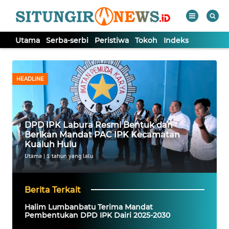
Utama
Serba-serbi
Peristiwa
Tokoh
Indeks
WAHANA
Tutup
TV
HEADLINE
UTAMA
DPD IPK Labura Resmi Bentuk dan
SERBA-
Berikan Mandat PAC IPK Kecamatan
SERBI
Kualuh Hulu
Utama
|
1 tahun yang lalu
PERISTIWA
Berita Terkait
TOKOH
Halim Lumbanbatu Terima Mandat
Pembentukan DPD IPK Dairi 2025-2030
Informasi