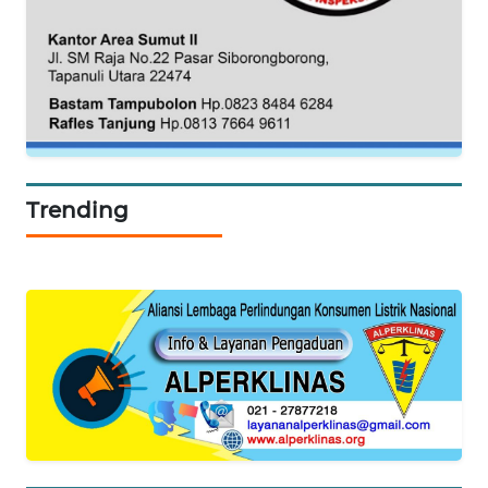
WN
NATUNA
WN
BINTAN
WN
MANDALIKA
Trending
WN
LIKUPANG
WN
LABUANBAJO
WN
BORNEO