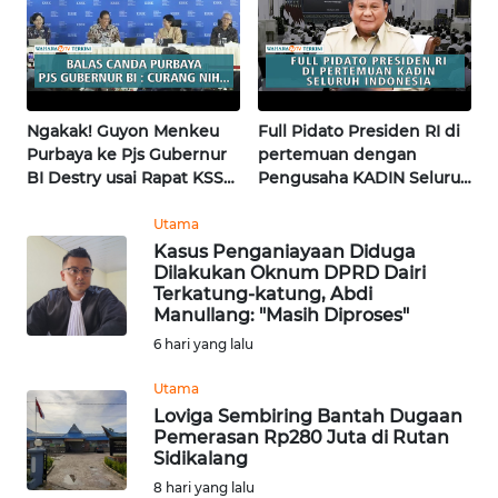
WN
KALTARA
WN
KALSEL
Ngakak! Guyon Menkeu
Full Pidato Presiden RI di
Purbaya ke Pjs Gubernur
pertemuan dengan
WN
BI Destry usai Rapat KSSK
Pengusaha KADIN Seluruh
KALTIM
| Wahana Terkini
Indonesia | Wahana
Terkini
Utama
WN
Kasus Penganiayaan Diduga
Dilakukan Oknum DPRD Dairi
SULSEL
Terkatung-katung, Abdi
Manullang: "Masih Diproses"
WN
6 hari yang lalu
GORONTALO
Utama
WN
Loviga Sembiring Bantah Dugaan
Pemerasan Rp280 Juta di Rutan
SULUT
Sidikalang
8 hari yang lalu
WN