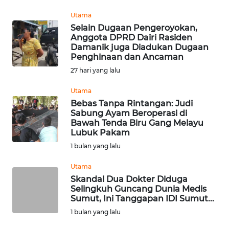
INDRAMAYU
Utama
Selain Dugaan Pengeroyokan,
WN
Anggota DPRD Dairi Rasiden
Damanik juga Diadukan Dugaan
KUNINGAN
Penghinaan dan Ancaman
27 hari yang lalu
WN
MAJALENGKA
Utama
Bebas Tanpa Rintangan: Judi
WN
Sabung Ayam Beroperasi di
Bawah Tenda Biru Gang Melayu
SUBANG
Lubuk Pakam
1 bulan yang lalu
WN
SUKABUMI
Utama
Skandal Dua Dokter Diduga
WN
Selingkuh Guncang Dunia Medis
Sumut, Ini Tanggapan IDI Sumut...
PURWAKARTA
1 bulan yang lalu
WN