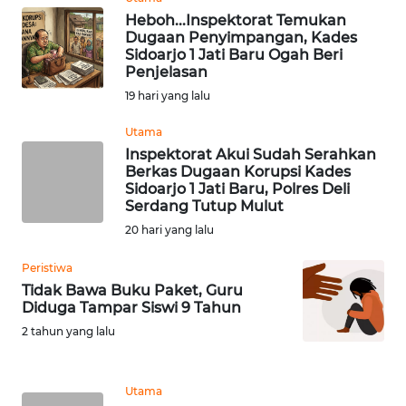
WN
Heboh...Inspektorat Temukan
TAPANULI
Dugaan Penyimpangan, Kades
SELATAN
Sidoarjo 1 Jati Baru Ogah Beri
Penjelasan
19 hari yang lalu
WN
TANJUNG
Utama
LESUNG
Inspektorat Akui Sudah Serahkan
Berkas Dugaan Korupsi Kades
WN
Sidoarjo 1 Jati Baru, Polres Deli
KARO
Serdang Tutup Mulut
20 hari yang lalu
WN
Peristiwa
SIMALUNGUN
Tidak Bawa Buku Paket, Guru
Diduga Tampar Siswi 9 Tahun
WN
2 tahun yang lalu
LABUHANBATU
WN
Utama