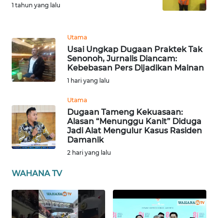
WN
1 tahun yang lalu
BABEL
Utama
WN
Usai Ungkap Dugaan Praktek Tak
SUMBAR
Senonoh, Jurnalis Diancam:
Kebebasan Pers Dijadikan Mainan
WN
1 hari yang lalu
SUMSEL
Utama
Dugaan Tameng Kekuasaan:
WN
Alasan “Menunggu Kanit” Diduga
BENGKULU
Jadi Alat Mengulur Kasus Rasiden
Damanik
WN
2 hari yang lalu
LAMPUNG
WAHANA TV
WN
JATENG