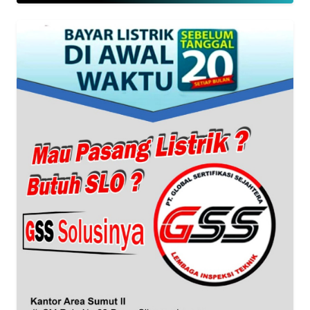
INDEKS
BERITA
KONTAK
KAMI
INFO
IKLAN
TENTANG
KAMI
PEDOMAN
MEDIA
SIBER
REDAKSI