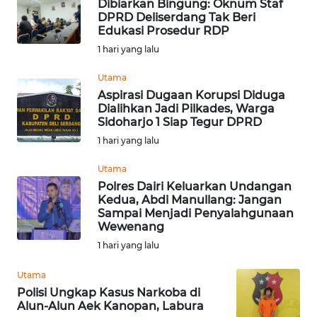
Dibiarkan Bingung: Oknum Staf
WN
DPRD Deliserdang Tak Beri
SERAMBI
Edukasi Prosedur RDP
1 hari yang lalu
WN
JAMBI
Utama
Aspirasi Dugaan Korupsi Diduga
Dialihkan Jadi Pilkades, Warga
WN
Sidoharjo 1 Siap Tegur DPRD
SULTRA
1 hari yang lalu
WN
Utama
NTB
Polres Dairi Keluarkan Undangan
Kedua, Abdi Manullang: Jangan
Sampai Menjadi Penyalahgunaan
WN
Wewenang
SULTENG
1 hari yang lalu
WN
Utama
SULBAR
Polisi Ungkap Kasus Narkoba di
Alun-Alun Aek Kanopan, Labura