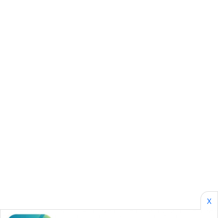
PORTAL
KONSUMEN
FORWAMKI
ALPERKLINAS
FORJASIDA
TAMBANG
NEWS
SITUNGIR
NEWS
SIDIKALANG
NEWS
X