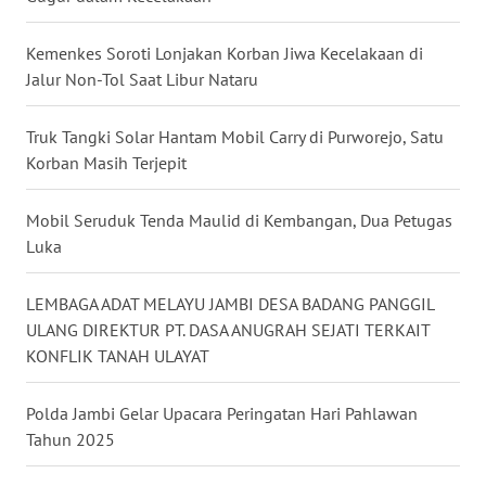
WN
KALTARA
Kemenkes Soroti Lonjakan Korban Jiwa Kecelakaan di
Jalur Non-Tol Saat Libur Nataru
WN
KALSEL
Truk Tangki Solar Hantam Mobil Carry di Purworejo, Satu
Korban Masih Terjepit
WN
KALTIM
Mobil Seruduk Tenda Maulid di Kembangan, Dua Petugas
WN
Luka
SULSEL
LEMBAGA ADAT MELAYU JAMBI DESA BADANG PANGGIL
WN
ULANG DIREKTUR PT. DASA ANUGRAH SEJATI TERKAIT
GORONTALO
KONFLIK TANAH ULAYAT
WN
Polda Jambi Gelar Upacara Peringatan Hari Pahlawan
SULUT
Tahun 2025
WN