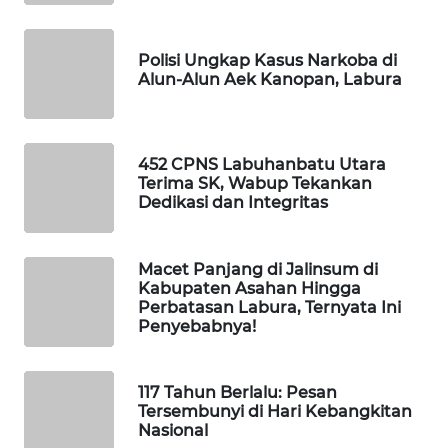
MAWAKA
ID
Polisi Ungkap Kasus Narkoba di
Alun-Alun Aek Kanopan, Labura
MARTABAT
NET
PLN
452 CPNS Labuhanbatu Utara
Terima SK, Wabup Tekankan
WATCH
Dedikasi dan Integritas
MKLI
Macet Panjang di Jalinsum di
Kabupaten Asahan Hingga
LPKKI
Perbatasan Labura, Ternyata Ini
Penyebabnya!
LKKI
117 Tahun Berlalu: Pesan
KOPEKLIN
Tersembunyi di Hari Kebangkitan
Nasional