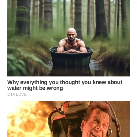
WN
TAPANULI
SELATAN
WN
TANJUNG
LESUNG
WN
KARO
WN
SIMALUNGUN
WN
LABUHANBATU
WN