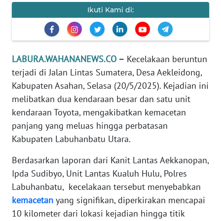
Ikuti Kami di:
KARIR
DISCLAIMER
LABURA.WAHANANEWS.CO
–
Kecelakaan beruntun
Wahana
terjadi di Jalan Lintas Sumatera, Desa Aekleidong,
News
Kabupaten Asahan, Selasa (20/5/2025). Kejadian ini
Regional
melibatkan dua kendaraan besar dan satu unit
WN
kendaraan Toyota, mengakibatkan kemacetan
SUMUT
panjang yang meluas hingga perbatasan
Kabupaten Labuhanbatu Utara.
WN
JAKARTA
Berdasarkan laporan dari Kanit Lantas Aekkanopan,
Ipda Sudibyo, Unit Lantas Kualuh Hulu, Polres
WN
Labuhanbatu, kecelakaan tersebut menyebabkan
JABAR
kemacetan
yang signifikan, diperkirakan mencapai
10 kilometer dari lokasi kejadian hingga titik
WN