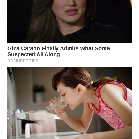
WAHANA
SPORT
WAHANA
UMKM
WAHANA
SELEB
WAHANA
PERSONA
WAHANA
OTOMOTIF
WAHANA
HEALTH