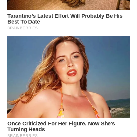
WN
BOGOR
WN
DEPOK
WN
TAPANULI
UTARA
WN
SAMOSIR
WN
PADANG
LAWAS
WN