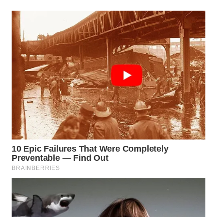
SUMEDANG
WN
CIANJUR
WN
KEPULAUAN
SERIBU
WN
TANGERANG
WN
BINJAI
WN
CIREBON
WN