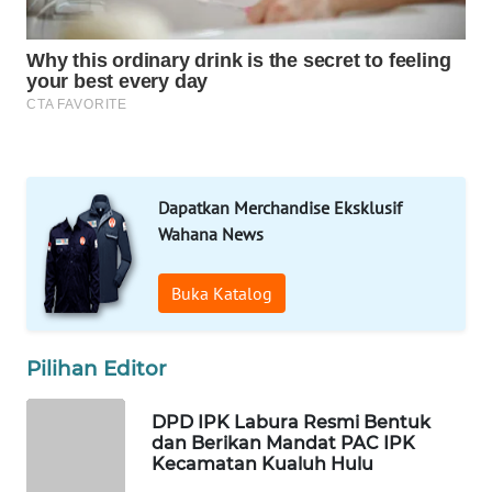
WAHANA
DESA
WISATA
LAPAK
WAHANA
Wahana
Dapatkan Merchandise Eksklusif
Network
Wahana News
KONSUMEN
LISTRIK
Buka Katalog
MASYARAKAT
Pilihan Editor
KELISTRIKAN
DPD IPK Labura Resmi Bentuk
WALINKI
dan Berikan Mandat PAC IPK
ID
Kecamatan Kualuh Hulu