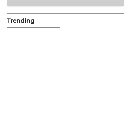
NEWS
Trending
JURNAL
MARITIM
HUMBANG
NEWS
GARONGGANG
NEWS
FISUELRI
ID
ENERGI
NEWS
CILEUNGSI