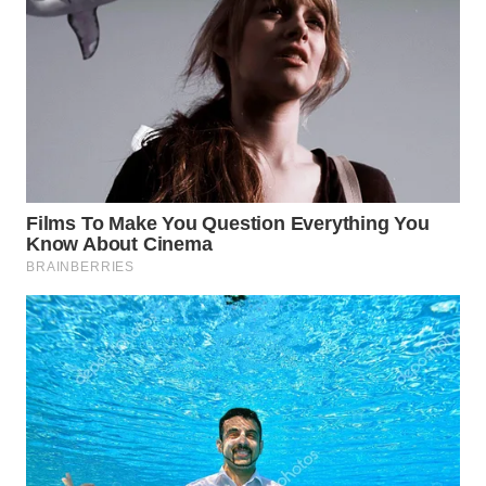
INDRAMAYU
WN
KUNINGAN
WN
MAJALENGKA
WN
SUBANG
WN
SUKABUMI
WN
PURWAKARTA
WN