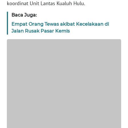
koordinat Unit Lantas Kualuh Hulu.
BANTEN
Baca Juga:
WN
Empat Orang Tewas akibat Kecelakaan di
NTT
Jalan Rusak Pasar Kemis
WN
KEPRI
WN
PAPUA
WN
PAPUA
BARAT
WN
RIAU