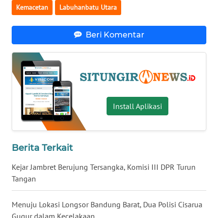
WN
Kemacetan
Labuhanbatu Utara
NUSANTARA
Beri Komentar
WN
JOGJA
WN
JATIM
Install Aplikasi
WN
BALI
Berita Terkait
WN
KALBAR
Kejar Jambret Berujung Tersangka, Komisi III DPR Turun
Tangan
WN
KALTENG
Menuju Lokasi Longsor Bandung Barat, Dua Polisi Cisarua
Gugur dalam Kecelakaan