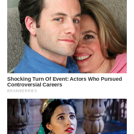
Wahana
Media
Group
WAHANA
NEWS
WAHANA
TANI
WAHANA
ADVOKAT
WAHANA
INFRASTRUKTUR
WAHANA
KONSUMEN