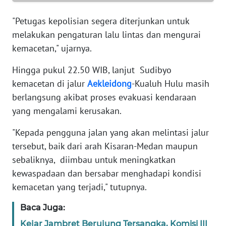
WN
SERAMBI
"Petugas kepolisian segera diterjunkan untuk
melakukan pengaturan lalu lintas dan mengurai
WN
kemacetan," ujarnya.
JAMBI
Hingga pukul 22.50 WIB, lanjut Sudibyo
kemacetan di jalur
Aekleidong
-Kualuh Hulu masih
WN
SULTRA
berlangsung akibat proses evakuasi kendaraan
yang mengalami kerusakan.
WN
NTB
"Kepada pengguna jalan yang akan melintasi jalur
tersebut, baik dari arah Kisaran-Medan maupun
WN
sebaliknya, diimbau untuk meningkatkan
SULTENG
kewaspadaan dan bersabar menghadapi kondisi
kemacetan yang terjadi," tutupnya.
WN
SULBAR
Baca Juga:
Kejar Jambret Berujung Tersangka, Komisi III