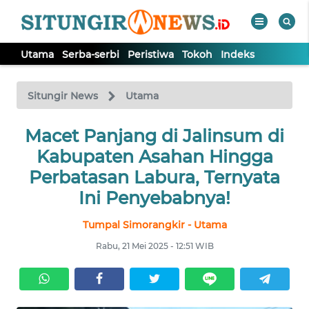
Utama
Serba-serbi
Peristiwa
Tokoh
Indeks
WAHANA
Tutup
TV
Situngir News
Utama
Macet Panjang di Jalinsum di
UTAMA
Kabupaten Asahan Hingga
SERBA-
Perbatasan Labura, Ternyata
SERBI
Ini Penyebabnya!
Tumpal Simorangkir - Utama
PERISTIWA
Rabu, 21 Mei 2025 - 12:51 WIB
TOKOH
Informasi