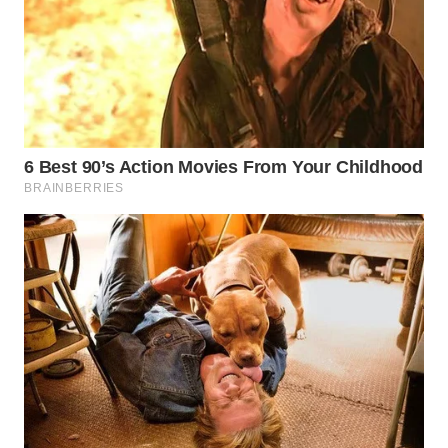
TAPANULI
TENGAH
WN DELI
SERDANG
WN
TEBING
TINGGI
WN
PAKPAK
WN
KARAWANG
WN
BEKASI