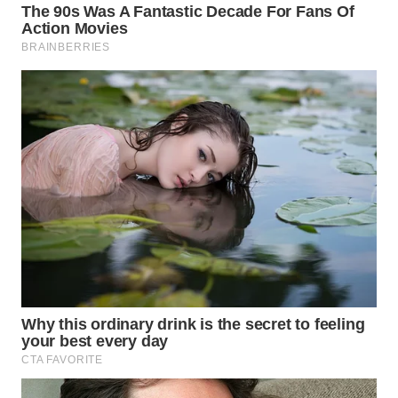
WN
NATUNA
WN
BINTAN
WN
MANDALIKA
WN
LIKUPANG
WN
LABUANBAJO
WN
BORNEO