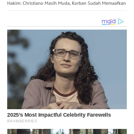
Hakim: Christiano Masih Muda, Korban Sudah Memaafkan
MALUKU
WN
MALUT
WN
DAIRI
WN
DANAU
TOBA
WN
NIAS
WN
LANGKAT