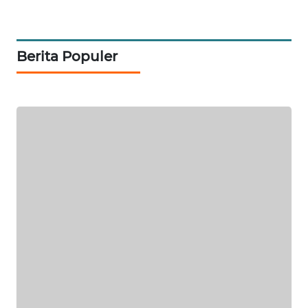
SIBARAGAS
NEWS
Berita Populer
METRO
SIANTAR
NEWS
METRO
MEDAN
NEWS
METRO
JAKARTA
NEWS
KRT
NEWS
KARING