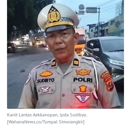
INDEKS
BERITA
KONTAK
KAMI
INFO
IKLAN
TENTANG
KAMI
PEDOMAN
MEDIA
SIBER
Kanit Lantas Aekkanopan, Ipda Sudibyo.
[WahanaNews.co/Tumpal Simorangkir]
REDAKSI