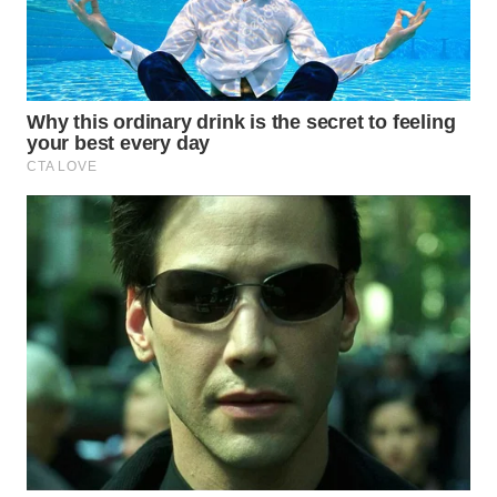
PRIANGAN
TIMUR
WN
SEMARANG
WN
SOLO
WN
BOROBUDUR
WN
MADURA
WN
SURABAYA