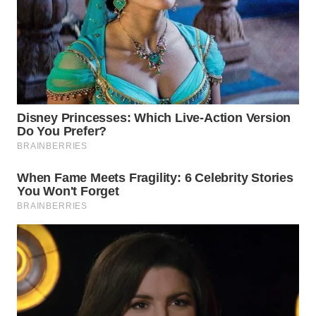
WAHANA
LISTRIK
WAHANA
TRAVEL
WAHANA
TV
WAHANANEWS
ID
WAHANANEWS
CO ID
WAHANANEWS
NET