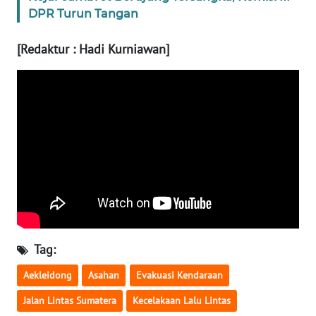
WN
DPR Turun Tangan
BABEL
[Redaktur : Hadi Kurniawan]
WN
SUMBAR
WN
SUMSEL
WN
BENGKULU
WN
LAMPUNG
Tag:
WN
Aekleidong
Asahan
Evakuasi Kendaraan
JATENG
Jalan Lintas Sumatera
Kecelakaan Lalu Lintas