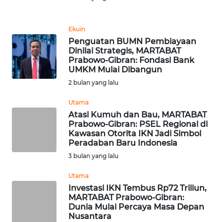
INDRAMAYU
Ekuin
WN
Penguatan BUMN Pembiayaan
KUNINGAN
Dinilai Strategis, MARTABAT
Prabowo-Gibran: Fondasi Bank
UMKM Mulai Dibangun
WN
2 bulan yang lalu
MAJALENGKA
Utama
WN
Atasi Kumuh dan Bau, MARTABAT
SUBANG
Prabowo-Gibran: PSEL Regional di
Kawasan Otorita IKN Jadi Simbol
Peradaban Baru Indonesia
WN
3 bulan yang lalu
SUKABUMI
Utama
WN
Investasi IKN Tembus Rp72 Triliun,
PURWAKARTA
MARTABAT Prabowo-Gibran:
Dunia Mulai Percaya Masa Depan
Nusantara
WN