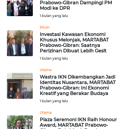
Prabowo-Gibran Dampingi PM
WN
Modi ke DPR
BABEL
1 bulan yang lalu
WN
Ekuin
SUMBAR
Investasi Kawasan Ekonomi
Khusus Melonjak, MARTABAT
Prabowo-Gibran: Saatnya
WN
Perizinan Dibuat Lebih Gesit
SUMSEL
1 bulan yang lalu
WN
Utama
BENGKULU
Wastra IKN Dikembangkan Jadi
Identitas Nusantara, MARTABAT
Prabowo-Gibran: Ini Ekonomi
WN
Kreatif yang Berakar Budaya
LAMPUNG
1 bulan yang lalu
WN
Utama
JATENG
Plaza Seremoni IKN Raih Honour
Award, MARTABAT Prabowo-