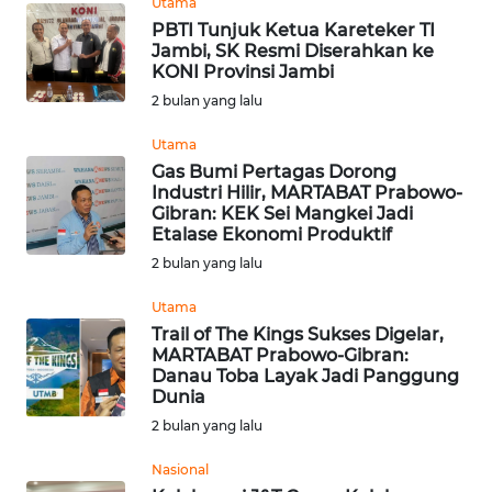
Utama
WN
PBTI Tunjuk Ketua Kareteker TI
TAPANULI
Jambi, SK Resmi Diserahkan ke
SELATAN
KONI Provinsi Jambi
2 bulan yang lalu
WN
TANJUNG
Utama
LESUNG
Gas Bumi Pertagas Dorong
Industri Hilir, MARTABAT Prabowo-
Gibran: KEK Sei Mangkei Jadi
WN
Etalase Ekonomi Produktif
KARO
2 bulan yang lalu
WN
Utama
SIMALUNGUN
Trail of The Kings Sukses Digelar,
MARTABAT Prabowo-Gibran:
Danau Toba Layak Jadi Panggung
WN
Dunia
LABUHANBATU
2 bulan yang lalu
WN
Nasional