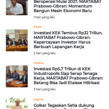
Beroperasi Mulai 2027, MARTABAT
Prabowo-Gibran: Momentum
INDEKS
Bangun Mesin Ekonomi Baru
BERITA
1 hari yang lalu
KONTAK
Ekuin
KAMI
Investasi KEK Tembus Rp32 Triliun,
MARTABAT Prabowo-Gibran:
Kepercayaan Investor Harus
INFO
Berbuah Lapangan Kerja
IKLAN
2 hari yang lalu
TENTANG
Utama
KAMI
Investasi Rp5,7 Triliun di KEK
Industropolis Siap Serap Tenaga
Kerja, MARTABAT Prabowo-Gibran:
PEDOMAN
Batang Bisa Jadi Etalase Hilirisasi
MEDIA
3 hari yang lalu
SIBER
Utama
REDAKSI
Golkar Tegaskan Setia dukung