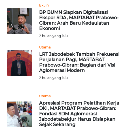
WN
Ekuin
BOGOR
BP BUMN Siapkan Digitalisasi
Ekspor SDA, MARTABAT Prabowo-
Gibran: Arah Baru Kedaulatan
WN
Ekonomi
DEPOK
2 bulan yang lalu
WN
Utama
TAPANULI
LRT Jabodebek Tambah Frekuensi
UTARA
Perjalanan Pagi, MARTABAT
Prabowo-Gibran: Bagian dari Visi
Aglomerasi Modern
WN
2 bulan yang lalu
SAMOSIR
WN
Utama
PADANG
Apresiasi Program Pelatihan Kerja
LAWAS
DKI, MARTABAT Prabowo-Gibran:
Fondasi SDM Aglomerasi
Jabodetabekjur Harus Disiapkan
WN
Sejak Sekarang