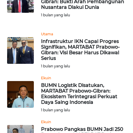
Gibran: Bukti Arah Pembangunan
WN
Nusantara Diakui Dunia
NUSANTARA
1 bulan yang lalu
WN
JOGJA
Utama
Infrastruktur IKN Capai Progres
WN
Signifikan, MARTABAT Prabowo-
JATIM
Gibran: Visi Besar Harus Dikawal
Serius
1 bulan yang lalu
WN
BALI
Ekuin
BUMN Logistik Disatukan,
WN
MARTABAT Prabowo-Gibran:
KALBAR
Ekosistem Terintegrasi Perkuat
Daya Saing Indonesia
1 bulan yang lalu
WN
KALTENG
Ekuin
Prabowo Pangkas BUMN Jadi 250