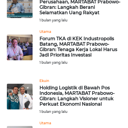
WN
Perusahaan, MARTABAT Prabowo-
KALTARA
Gibran: Langkah Berani
Selamatkan Uang Rakyat
1 bulan yang lalu
WN
KALSEL
Utama
Forum TKA di KEK Industropolis
WN
Batang, MARTABAT Prabowo-
KALTIM
Gibran: Tenaga Kerja Lokal Harus
Jadi Prioritas Investasi
1 bulan yang lalu
WN
SULSEL
Ekuin
WN
Holding Logistik di Bawah Pos
GORONTALO
Indonesia, MARTABAT Prabowo-
Gibran: Langkah Visioner untuk
Perkuat Ekonomi Nasional
WN
1 bulan yang lalu
SULUT
Utama
WN