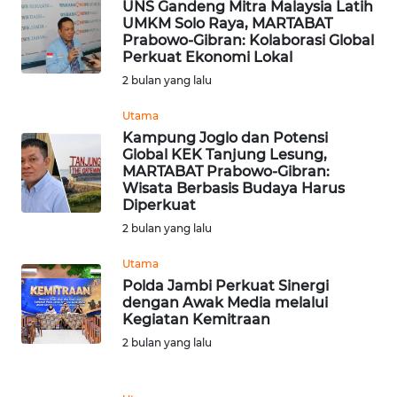
UNS Gandeng Mitra Malaysia Latih
MALUKU
UMKM Solo Raya, MARTABAT
Prabowo-Gibran: Kolaborasi Global
Perkuat Ekonomi Lokal
WN
2 bulan yang lalu
MALUT
Utama
WN
Kampung Joglo dan Potensi
DAIRI
Global KEK Tanjung Lesung,
MARTABAT Prabowo-Gibran:
Wisata Berbasis Budaya Harus
WN
Diperkuat
DANAU
2 bulan yang lalu
TOBA
Utama
WN
Polda Jambi Perkuat Sinergi
NIAS
dengan Awak Media melalui
Kegiatan Kemitraan
2 bulan yang lalu
WN
LANGKAT