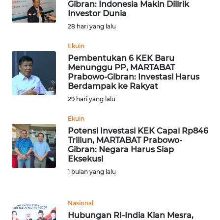
Gibran: Indonesia Makin Dilirik
WN
Investor Dunia
SERAMBI
28 hari yang lalu
WN
Ekuin
JAMBI
Pembentukan 6 KEK Baru
Menunggu PP, MARTABAT
Prabowo-Gibran: Investasi Harus
WN
Berdampak ke Rakyat
SULTRA
29 hari yang lalu
WN
Ekuin
NTB
Potensi Investasi KEK Capai Rp846
Triliun, MARTABAT Prabowo-
Gibran: Negara Harus Siap
WN
Eksekusi
SULTENG
1 bulan yang lalu
WN
SULBAR
Nasional
Hubungan RI-India Kian Mesra,