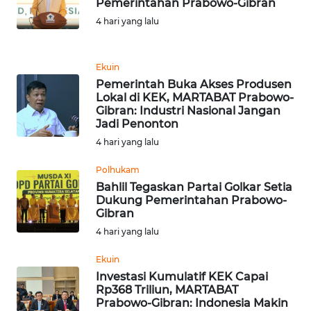
Pemerintahan Prabowo-Gibran
KARIR
4 hari yang lalu
DISCLAIMER
Ekuin
Pemerintah Buka Akses Produsen
Wahana
Lokal di KEK, MARTABAT Prabowo-
News
Gibran: Industri Nasional Jangan
Regional
Jadi Penonton
4 hari yang lalu
WN
SUMUT
Polhukam
Bahlil Tegaskan Partai Golkar Setia
Dukung Pemerintahan Prabowo-
WN
Gibran
JAKARTA
4 hari yang lalu
WN
Ekuin
JABAR
Investasi Kumulatif KEK Capai
Rp368 Triliun, MARTABAT
Prabowo-Gibran: Indonesia Makin
WN