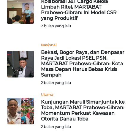
TAPANULI
Kolaborasi J&T Cargo Kelola
TENGAH
Limbah Ritel, MARTABAT
Prabowo-Gibran: Ini Model CSR
yang Produktif
WN DELI
2 bulan yang lalu
SERDANG
WN
Nasional
TEBING
Bekasi, Bogor Raya, dan Denpasar
TINGGI
Raya Jadi Lokasi PSEL PSN,
MARTABAT Prabowo-Gibran: Kota
Masa Depan Harus Bebas Krisis
WN
Sampah
PAKPAK
2 bulan yang lalu
WN
Utama
KARAWANG
Kunjungan Maruli Simanjuntak ke
Toba, MARTABAT Prabowo-Gibran:
Momentum Perkuat Kawasan
WN
Otorita Danau Toba
BEKASI
2 bulan yang lalu