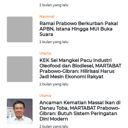
SUMEDANG
2 bulan yang lalu
WN
Nasional
CIANJUR
Ramai Prabowo Berkurban Pakai
APBN, Istana Hingga MUI Buka
Suara
WN
2 bulan yang lalu
KEPULAUAN
SERIBU
Utama
KEK Sei Mangkei Pacu Industri
WN
Oleofood dan Biodiesel, MARTABAT
TANGERANG
Prabowo-Gibran: Hilirisasi Harus
Jadi Mesin Ekonomi Rakyat
2 bulan yang lalu
WN
BINJAI
Utama
Ancaman Kematian Massal Ikan di
WN
Danau Toba, MARTABAT Prabowo-
CIREBON
Gibran: Butuh Sistem Peringatan
Dini Modern
2 bulan yang lalu
WN