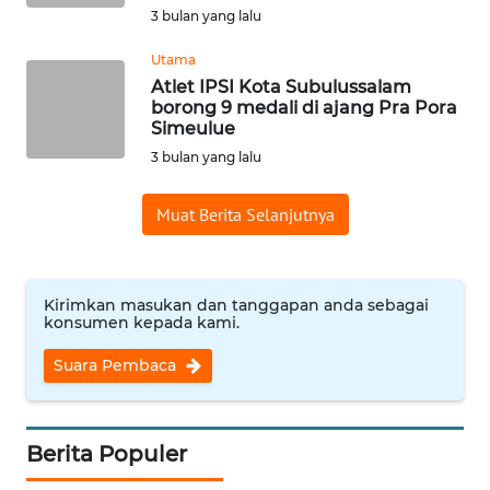
3 bulan yang lalu
PRIANGAN
TIMUR
Utama
Atlet IPSI Kota Subulussalam
WN
borong 9 medali di ajang Pra Pora
SEMARANG
Simeulue
3 bulan yang lalu
WN
SOLO
Muat Berita Selanjutnya
WN
BOROBUDUR
Kirimkan masukan dan tanggapan anda sebagai
konsumen kepada kami.
WN
MADURA
Suara Pembaca
WN
SURABAYA
Berita Populer