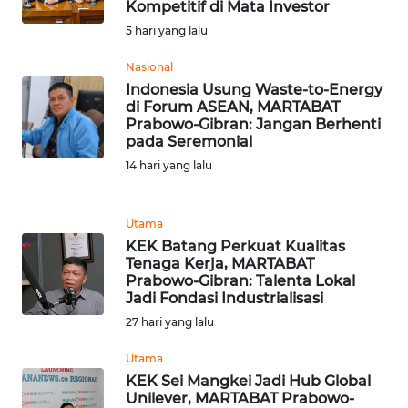
Kompetitif di Mata Investor
BANTEN
5 hari yang lalu
WN
Nasional
NTT
Indonesia Usung Waste-to-Energy
di Forum ASEAN, MARTABAT
Prabowo-Gibran: Jangan Berhenti
WN
pada Seremonial
KEPRI
14 hari yang lalu
WN
PAPUA
Utama
KEK Batang Perkuat Kualitas
Tenaga Kerja, MARTABAT
WN
Prabowo-Gibran: Talenta Lokal
PAPUA
Jadi Fondasi Industrialisasi
BARAT
27 hari yang lalu
WN
Utama
RIAU
KEK Sei Mangkei Jadi Hub Global
Unilever, MARTABAT Prabowo-