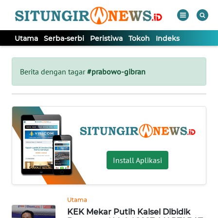
Utama
Serba-serbi
Peristiwa
Tokoh
Indeks
WAHANA
Tutup
TV
Berita dengan tagar
#prabowo-gibran
UTAMA
SERBA-
SERBI
PERISTIWA
Install Aplikasi
TOKOH
Utama
KEK Mekar Putih Kalsel Dibidik
Informasi