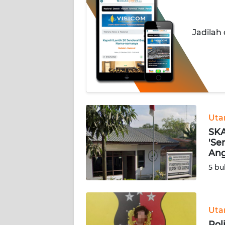
BERITA
KONTAK
Jadilah
KAMI
INFO
IKLAN
TENTANG
KAMI
Ut
SKA
'Se
PEDOMAN
Ang
MEDIA
SIBER
5 bu
REDAKSI
Ut
KARIR
Pol