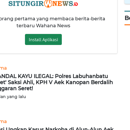
B
 orang pertama yang membaca berita-berita
terbaru Wahana News
Install Aplikasi
ama
NDAL KAYU ILEGAL: Polres Labuhanbatu
ret' Saksi Ahli, KPH V Aek Kanopan Berdalih
garan Seret!
lan yang lalu
ama
isi Ungkap Kasus Narkoba di Alun-Alun Aek