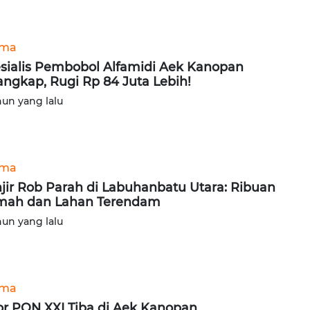
ama
sialis Pembobol Alfamidi Aek Kanopan
angkap, Rugi Rp 84 Juta Lebih!
hun yang lalu
ama
jir Rob Parah di Labuhanbatu Utara: Ribuan
mah dan Lahan Terendam
hun yang lalu
ama
r PON XXI Tiba di Aek Kanopan,