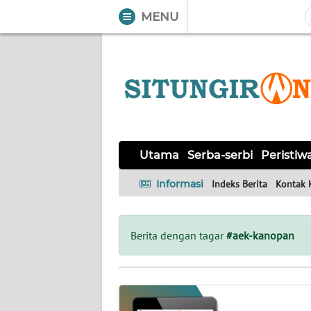
MENU
WAHANA
Tutup
TV
UTAMA
SERBA-
Utama
Serba-serbi
Peristiw
SERBI
Informasi
Indeks Berita
Kontak 
PERISTIWA
TOKOH
Berita dengan tagar
#aek-kanopan
Informasi
INDEKS