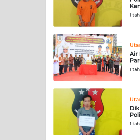
Kan
DISCLAIMER
1 ta
Wahana
News
Regional
Ut
Air
WN
Par
SUMUT
1 ta
WN
JAKARTA
Ut
WN
Dik
JABAR
Poli
1 ta
WN
BANTEN