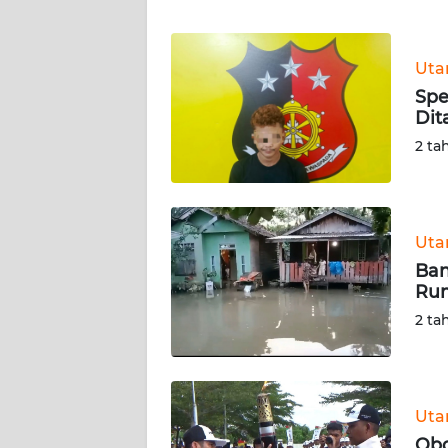
WN
NTT
Ut
Spe
WN
Dit
KEPRI
2 ta
WN
PAPUA
Ut
WN
PAPUA
Ban
BARAT
Ru
2 ta
WN
RIAU
Ut
WN
SERAMBI
Obo