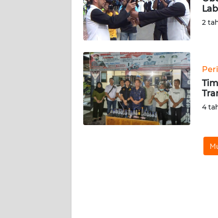
Lab
WN
2 ta
JAMBI
WN
SULTRA
Per
Tim
Tra
WN
NTB
4 ta
WN
SULTENG
Mu
WN
SULBAR
WN
BABEL