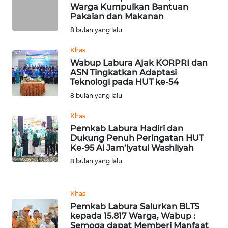
WN
Warga Kumpulkan Bantuan
Pakaian dan Makanan
BABEL
8 bulan yang lalu
WN
Khas
SUMBAR
Wabup Labura Ajak KORPRI dan
ASN Tingkatkan Adaptasi
WN
Teknologi pada HUT ke-54
SUMSEL
8 bulan yang lalu
Khas
WN
Pemkab Labura Hadiri dan
BENGKULU
Dukung Penuh Peringatan HUT
Ke-95 Al Jam’iyatul Washliyah
WN
8 bulan yang lalu
LAMPUNG
WN
Khas
JATENG
Pemkab Labura Salurkan BLTS
kepada 15.817 Warga, Wabup :
Semoga dapat Memberi Manfaat