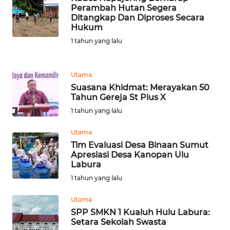
Perambah Hutan Segera
MALUKU
Ditangkap Dan Diproses Secara
Hukum
WN
1 tahun yang lalu
MALUT
Utama
WN
DAIRI
Suasana Khidmat: Merayakan 50
Tahun Gereja St Pius X
1 tahun yang lalu
WN
DANAU
Utama
TOBA
Tim Evaluasi Desa Binaan Sumut
Apresiasi Desa Kanopan Ulu
WN
Labura
NIAS
1 tahun yang lalu
Utama
WN
LANGKAT
SPP SMKN 1 Kualuh Hulu Labura:
Setara Sekolah Swasta