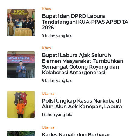
WN
KALTARA
Khas
Bupati dan DPRD Labura
Tandatangani KUA-PPAS APBD TA
WN
2026
KALSEL
9 bulan yang lalu
WN
Khas
KALTIM
Bupati Labura Ajak Seluruh
Elemen Masyarakat Tumbuhkan
Semangat Gotong Royong dan
WN
Kolaborasi Antargenerasi
SULSEL
9 bulan yang lalu
WN
Utama
GORONTALO
Polisi Ungkap Kasus Narkoba di
Alun-Alun Aek Kanopan, Labura
WN
1 tahun yang lalu
SULUT
Utama
Kades Napajoring Berharap
WN