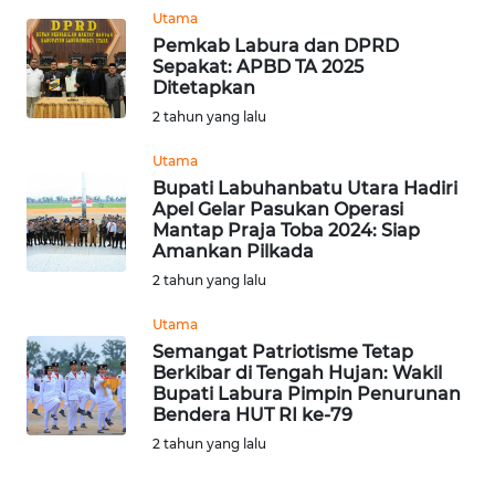
Utama
WN
BOGOR
Pemkab Labura dan DPRD
Sepakat: APBD TA 2025
Ditetapkan
WN
2 tahun yang lalu
DEPOK
Utama
WN
Bupati Labuhanbatu Utara Hadiri
TAPANULI
Apel Gelar Pasukan Operasi
Mantap Praja Toba 2024: Siap
UTARA
Amankan Pilkada
2 tahun yang lalu
WN
SAMOSIR
Utama
Semangat Patriotisme Tetap
WN
Berkibar di Tengah Hujan: Wakil
Bupati Labura Pimpin Penurunan
PADANG
Bendera HUT RI ke-79
LAWAS
2 tahun yang lalu
WN