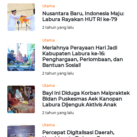
SUMEDANG
Utama
Nusantara Baru, Indonesia Maju:
WN
Labura Rayakan HUT RI ke-79
CIANJUR
2 tahun yang lalu
WN
Utama
KEPULAUAN
Meriahnya Perayaan Hari Jadi
SERIBU
Kabupaten Labura ke-16:
Penghargaan, Perlombaan, dan
Bantuan Sosial!
WN
2 tahun yang lalu
TANGERANG
Utama
WN
Bayi Ini Diduga Korban Malpraktek
BINJAI
Bidan Puskesmas Aek Kanopan
Labura Dijenguk Aktivis Anak
2 tahun yang lalu
WN
CIREBON
Utama
Percepat Digitalisasi Daerah,
WN