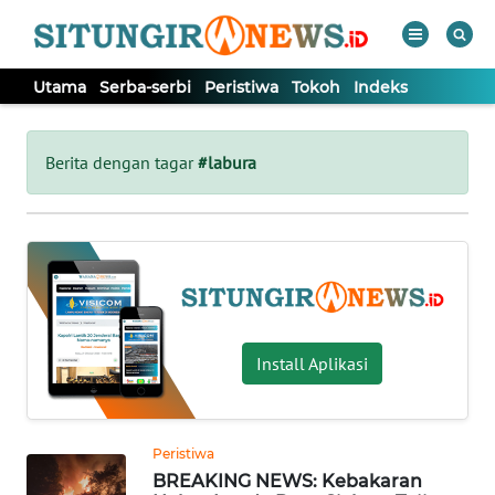
Utama
Serba-serbi
Peristiwa
Tokoh
Indeks
WAHANA
Tutup
TV
Berita dengan tagar
#labura
UTAMA
SERBA-
SERBI
PERISTIWA
Install Aplikasi
TOKOH
Peristiwa
BREAKING NEWS: Kebakaran
Informasi