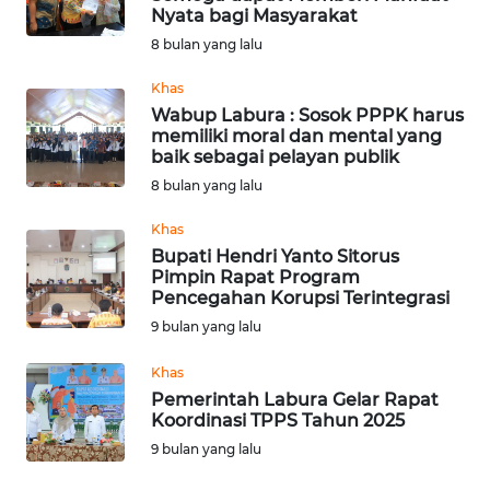
WN
Nyata bagi Masyarakat
NUSANTARA
8 bulan yang lalu
WN
Khas
JOGJA
Wabup Labura : Sosok PPPK harus
memiliki moral dan mental yang
baik sebagai pelayan publik
WN
8 bulan yang lalu
JATIM
Khas
WN
Bupati Hendri Yanto Sitorus
BALI
Pimpin Rapat Program
Pencegahan Korupsi Terintegrasi
9 bulan yang lalu
WN
KALBAR
Khas
Pemerintah Labura Gelar Rapat
WN
Koordinasi TPPS Tahun 2025
KALTENG
9 bulan yang lalu