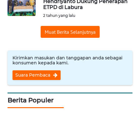
Hendriyanto Dukung Penerapan
INDRAMAYU
ETPD di Labura
2 tahun yang lalu
WN
KUNINGAN
Muat Berita Selanjutnya
WN
MAJALENGKA
Kirimkan masukan dan tanggapan anda sebagai
konsumen kepada kami.
WN
Suara Pembaca
SUBANG
WN
SUKABUMI
Berita Populer
WN
PURWAKARTA
WN