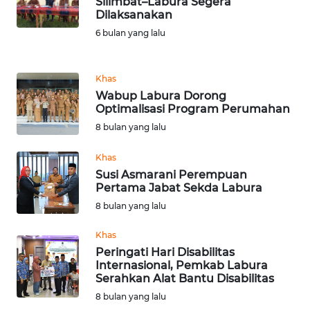
Silimbat–Labura Segera
Dilaksanakan
KARIR
6 bulan yang lalu
DISCLAIMER
Khas
Wahana
Wabup Labura Dorong
News
Optimalisasi Program Perumahan
Regional
8 bulan yang lalu
WN
Khas
SUMUT
Susi Asmarani Perempuan
Pertama Jabat Sekda Labura
WN
8 bulan yang lalu
JAKARTA
Khas
Peringati Hari Disabilitas
WN
Internasional, Pemkab Labura
JABAR
Serahkan Alat Bantu Disabilitas
8 bulan yang lalu
WN