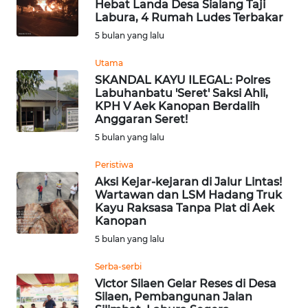
Hebat Landa Desa Sialang Taji
Labura, 4 Rumah Ludes Terbakar
INDEKS
5 bulan yang lalu
BERITA
Utama
KONTAK
SKANDAL KAYU ILEGAL: Polres
KAMI
Labuhanbatu 'Seret' Saksi Ahli,
KPH V Aek Kanopan Berdalih
Anggaran Seret!
INFO
5 bulan yang lalu
IKLAN
Peristiwa
TENTANG
Aksi Kejar-kejaran di Jalur Lintas!
KAMI
Wartawan dan LSM Hadang Truk
Kayu Raksasa Tanpa Plat di Aek
Kanopan
PEDOMAN
5 bulan yang lalu
MEDIA
SIBER
Serba-serbi
Victor Silaen Gelar Reses di Desa
REDAKSI
Silaen, Pembangunan Jalan