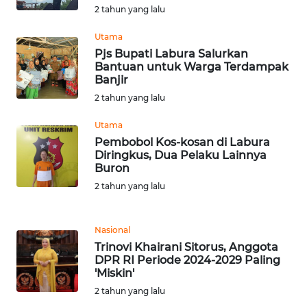
TAPANULI
2 tahun yang lalu
TENGAH
Utama
WN DELI
Pjs Bupati Labura Salurkan
SERDANG
Bantuan untuk Warga Terdampak
Banjir
2 tahun yang lalu
WN
TEBING
Utama
TINGGI
Pembobol Kos-kosan di Labura
Diringkus, Dua Pelaku Lainnya
WN
Buron
PAKPAK
2 tahun yang lalu
WN
Nasional
KARAWANG
Trinovi Khairani Sitorus, Anggota
DPR RI Periode 2024-2029 Paling
WN
'Miskin'
BEKASI
2 tahun yang lalu