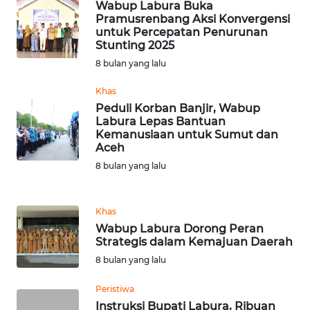
Wabup Labura Buka
WN
Pramusrenbang Aksi Konvergensi
SERAMBI
untuk Percepatan Penurunan
Stunting 2025
WN
8 bulan yang lalu
JAMBI
Khas
Peduli Korban Banjir, Wabup
WN
Labura Lepas Bantuan
SULTRA
Kemanusiaan untuk Sumut dan
Aceh
WN
8 bulan yang lalu
NTB
Khas
WN
Wabup Labura Dorong Peran
SULTENG
Strategis dalam Kemajuan Daerah
8 bulan yang lalu
WN
SULBAR
Peristiwa
Instruksi Bupati Labura, Ribuan