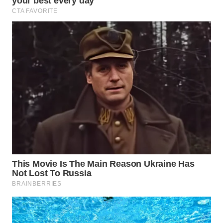
TAPANULI
TENGAH
WN DELI
SERDANG
WN
TEBING
TINGGI
WN
PAKPAK
WN
KARAWANG
WN
BEKASI