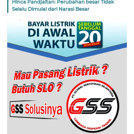
Hinca Pandjaitan: Perubahan besar Tidak
BANTEN
Selalu Dimulai dari Narasi Besar
WN
NTT
WN
KEPRI
WN
PAPUA
WN
PAPUA
BARAT
WN
RIAU