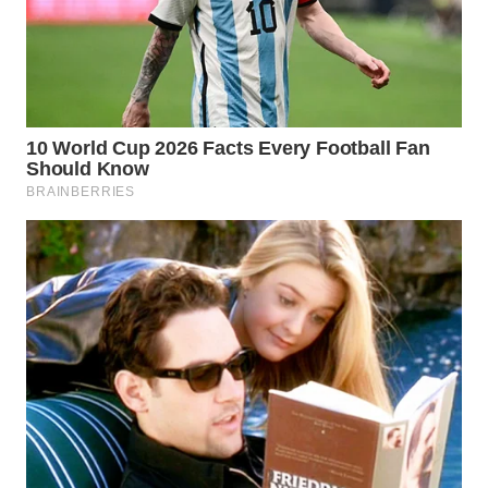
SUMEDANG
WN
CIANJUR
WN
KEPULAUAN
SERIBU
WN
TANGERANG
WN
BINJAI
WN
CIREBON
WN