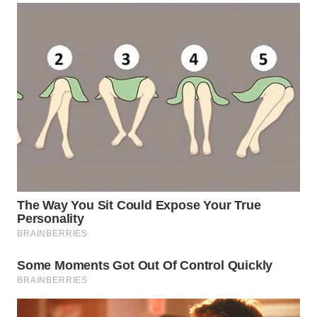
PRIANGAN
TIMUR
WN
SEMARANG
WN
SOLO
WN
BOROBUDUR
WN
MADURA
WN
SURABAYA