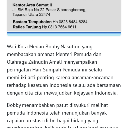
WN
SERAMBI
WN
JAMBI
Wali Kota Medan Bobby Nasution yang
WN
SULTRA
membacakan amanat Menteri Pemuda dan
Olahraga Zainudin Amali menyampaikan
WN
peringatan Hari Sumpah Pemuda ini selalu
NTB
memiliki arti penting karena ancaman-ancaman
terhadap kesatuan Indonesia selalu ada bersamaan
WN
dengan cita-cita mewujudkan kejayaan Indonesia.
SULTENG
Bobby menambahkan patut disyukuri melihat
WN
pemuda Indonesia telah menunjukan banyak
SULBAR
capaian prestasi di berbagai bidang yang