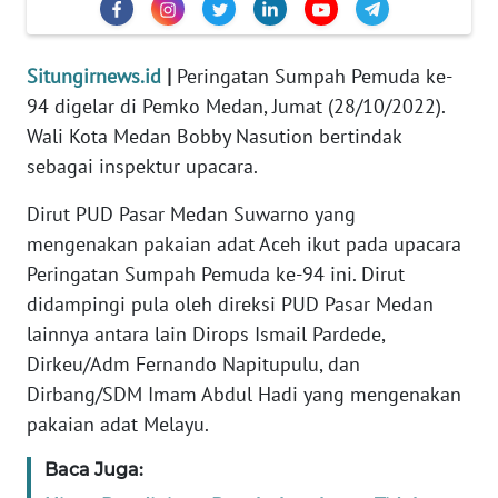
KARIR
Situngirnews.id
|
Peringatan Sumpah Pemuda ke-
DISCLAIMER
94 digelar di Pemko Medan, Jumat (28/10/2022).
Wali Kota Medan Bobby Nasution bertindak
Wahana
sebagai inspektur upacara.
News
Regional
Dirut PUD Pasar Medan Suwarno yang
mengenakan pakaian adat Aceh ikut pada upacara
WN
Peringatan Sumpah Pemuda ke-94 ini. Dirut
SUMUT
didampingi pula oleh direksi PUD Pasar Medan
WN
lainnya antara lain Dirops Ismail Pardede,
JAKARTA
Dirkeu/Adm Fernando Napitupulu, dan
Dirbang/SDM Imam Abdul Hadi yang mengenakan
WN
pakaian adat Melayu.
JABAR
Baca Juga:
WN