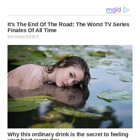
WN
TAPANULI
SELATAN
WN
TANJUNG
LESUNG
WN
KARO
WN
SIMALUNGUN
WN
LABUHANBATU
WN