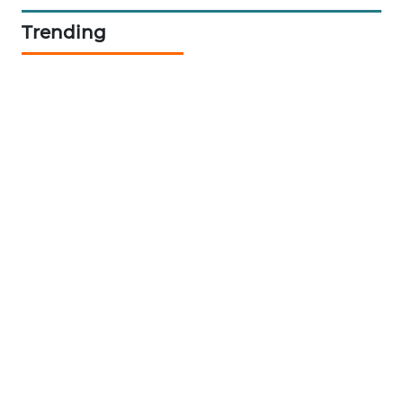
NEWS
Trending
JURNAL
MARITIM
HUMBANG
NEWS
GARONGGANG
NEWS
FISUELRI
ID
ENERGI
NEWS
CILEUNGSI