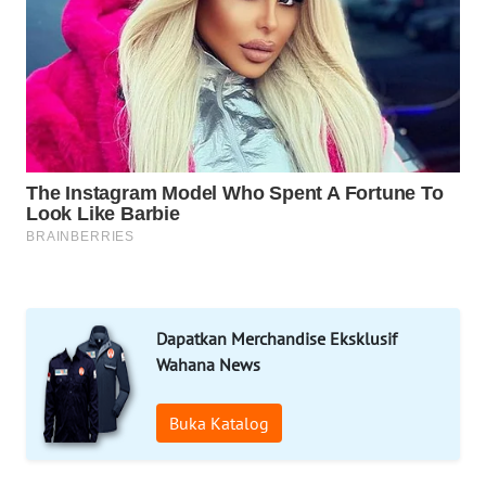
WAHANA
DESA
WISATA
LAPAK
WAHANA
Wahana
Network
KONSUMEN
LISTRIK
Dapatkan Merchandise Eksklusif
MASYARAKAT
Wahana News
KELISTRIKAN
Buka Katalog
WALINKI
ID