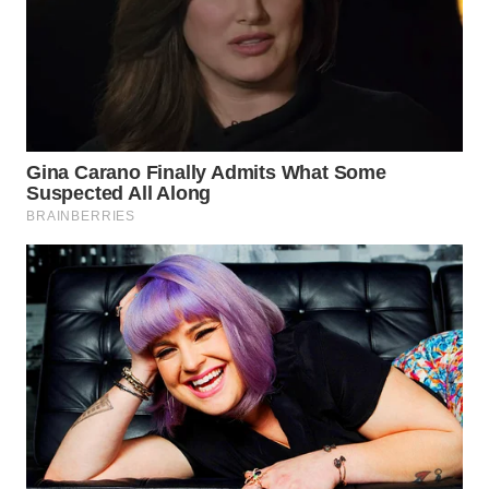
Wahana
Media
Group
WAHANA
NEWS
WAHANA
TANI
WAHANA
ADVOKAT
WAHANA
INFRASTRUKTUR
WAHANA
KONSUMEN