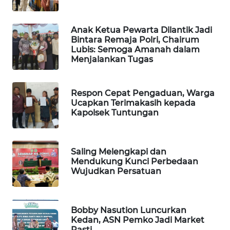
PORTAL
KONSUMEN
Anak Ketua Pewarta Dilantik Jadi
FORWAMKI
Bintara Remaja Polri, Chairum
Lubis: Semoga Amanah dalam
Menjalankan Tugas
ALPERKLINAS
Respon Cepat Pengaduan, Warga
FORJASIDA
Ucapkan Terimakasih kepada
Kapolsek Tuntungan
TAMBANG
NEWS
Saling Melengkapi dan
SITUNGIR
Mendukung Kunci Perbedaan
NEWS
Wujudkan Persatuan
SIDIKALANG
NEWS
Bobby Nasution Luncurkan
Kedan, ASN Pemko Jadi Market
Pasti