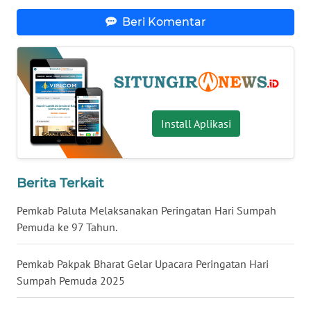
WN
KALTARA
Beri Komentar
WN
KALSEL
WN
KALTIM
Install Aplikasi
WN
SULSEL
Berita Terkait
WN
Pemkab Paluta Melaksanakan Peringatan Hari Sumpah
GORONTALO
Pemuda ke 97 Tahun.
WN
Pemkab Pakpak Bharat Gelar Upacara Peringatan Hari
SULUT
Sumpah Pemuda 2025
WN