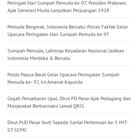
Peringati Hari Sumpah Pemuda ke-97, Presiden Prabowo
MALUKU
Ajak Generasi Muda Lanjutkan Perjuangan 1928
WN
Pemuda Bergerak, Indonesia Bersatu: Polres Fakfak Gelar
MALUT
Upacara Peringatan Hari Sumpah Pemuda ke-97
WN
Sumpah Pemuda, Lahirnya Kesadaran Nasional Jadikan
DAIRI
Indonesia Merdeka & Bersatu
WN
Polda Papua Barat Gelar Upacara Peringatan Sumpah
DANAU
TOBA
Pemuda ke- 97, Ini Amanat Kapolda
WN
Cegah Penyebaran Upal, Dirut PD Pasar Ajak Pedagang dan
NIAS
Masyarakat Bertransaksi Lewat QRIS
WN
Dirut PUD Pasar Ikuti Sepeda Santai Pertemuan ke-5 IMT-
LANGKAT
GT GCMC