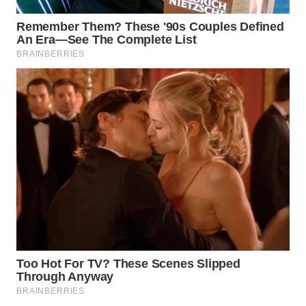
INDRAMAYU
WN
KUNINGAN
WN
MAJALENGKA
WN
SUBANG
WN
SUKABUMI
WN
PURWAKARTA
WN