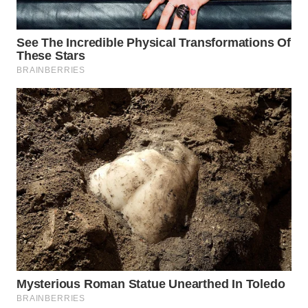
WAHANA
LISTRIK
WAHANA
TRAVEL
WAHANA
TV
WAHANANEWS
ID
WAHANANEWS
CO ID
WAHANANEWS
NET