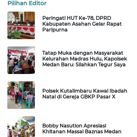
Pilihan Editor
MAWAKA
ID
Peringati HUT Ke-78, DPRD
Kabupaten Asahan Gelar Rapat
MARTABAT
Paripurna
NET
PLN
Tatap Muka dengan Masyarakat
WATCH
Kelurahan Madras Hulu, Kapolsek
Medan Baru: Silahkan Tegur Saya
MKLI
LPKKI
Polsek Kutalimbaru Kawal Ibadah
Natal di Gereja GBKP Pasar X
LKKI
KOPEKLIN
Bobby Nasution Apresiasi
Khitanan Massal Baznas Medan