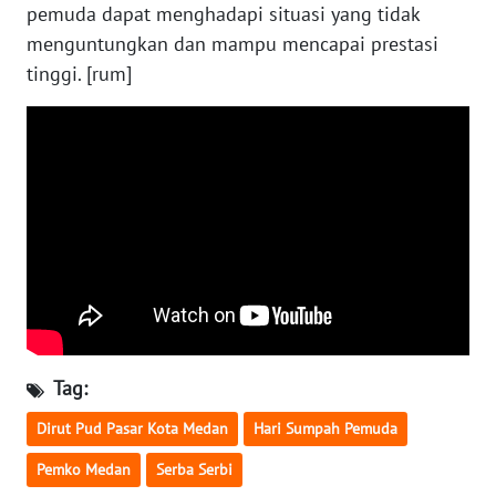
WN
pemuda dapat menghadapi situasi yang tidak
NUSANTARA
menguntungkan dan mampu mencapai prestasi
tinggi. [rum]
WN
JOGJA
WN
JATIM
WN
BALI
WN
KALBAR
Tag:
WN
Dirut Pud Pasar Kota Medan
Hari Sumpah Pemuda
KALTENG
Pemko Medan
Serba Serbi