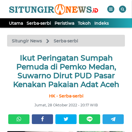
Utama
Serba-serbi
Peristiwa
Tokoh
Indeks
WAHANA
Tutup
TV
Situngir News
Serba-serbi
Ikut Peringatan Sumpah
UTAMA
Pemuda di Pemko Medan,
SERBA-
Suwarno Dirut PUD Pasar
SERBI
Kenakan Pakaian Adat Aceh
HK - Serba-serbi
PERISTIWA
Jumat, 28 Oktober 2022 - 20:17 WIB
TOKOH
Informasi