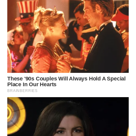
WN
NATUNA
WN
BINTAN
WN
MANDALIKA
WN
LIKUPANG
WN
LABUANBAJO
WN
BORNEO