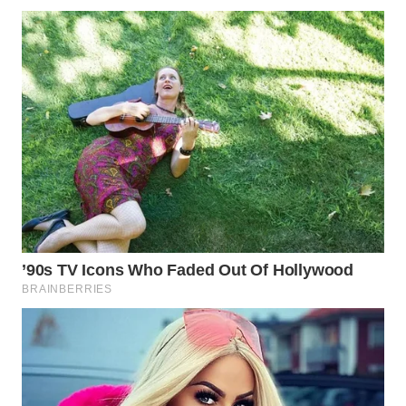
WAHANA
SPORT
WAHANA
UMKM
WAHANA
SELEB
WAHANA
PERSONA
WAHANA
OTOMOTIF
WAHANA
HEALTH