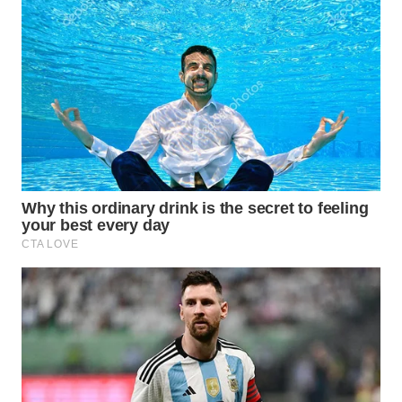
WN
BOGOR
WN
DEPOK
WN
TAPANULI
UTARA
WN
SAMOSIR
WN
PADANG
LAWAS
WN