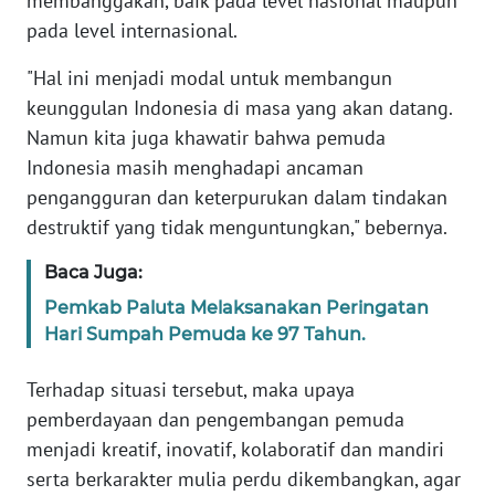
membanggakan, baik pada level nasional maupun
WN
pada level internasional.
BABEL
"Hal ini menjadi modal untuk membangun
WN
keunggulan Indonesia di masa yang akan datang.
SUMBAR
Namun kita juga khawatir bahwa pemuda
Indonesia masih menghadapi ancaman
WN
pengangguran dan keterpurukan dalam tindakan
SUMSEL
destruktif yang tidak menguntungkan," bebernya.
WN
Baca Juga:
BENGKULU
Pemkab Paluta Melaksanakan Peringatan
Hari Sumpah Pemuda ke 97 Tahun.
WN
LAMPUNG
Terhadap situasi tersebut, maka upaya
pemberdayaan dan pengembangan pemuda
WN
JATENG
menjadi kreatif, inovatif, kolaboratif dan mandiri
serta berkarakter mulia perdu dikembangkan, agar