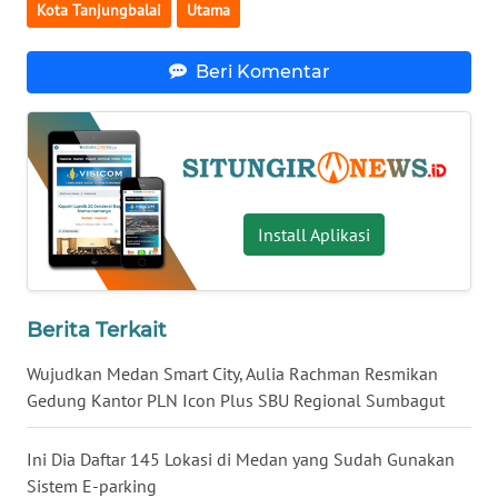
Kota Tanjungbalai
Utama
MALUKU
Beri Komentar
WN
MALUT
WN
DAIRI
Install Aplikasi
WN
DANAU
TOBA
Berita Terkait
WN
Wujudkan Medan Smart City, Aulia Rachman Resmikan
NIAS
Gedung Kantor PLN Icon Plus SBU Regional Sumbagut
WN
LANGKAT
Ini Dia Daftar 145 Lokasi di Medan yang Sudah Gunakan
Sistem E-parking