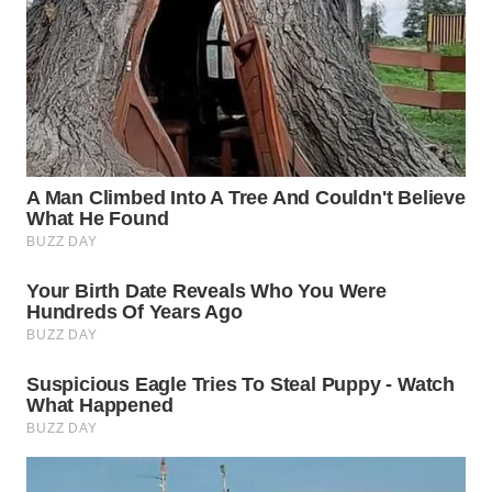
SUMEDANG
WN
CIANJUR
WN
KEPULAUAN
SERIBU
WN
TANGERANG
WN
BINJAI
WN
CIREBON
WN