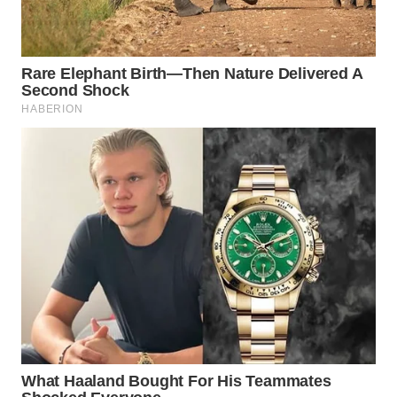
WAHANA
DESA
WISATA
LAPAK
WAHANA
Wahana
Network
KONSUMEN
LISTRIK
MASYARAKAT
KELISTRIKAN
WALINKI
ID