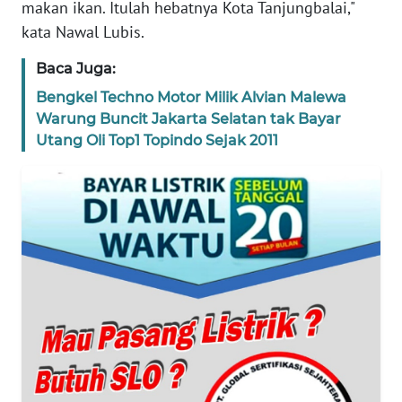
makan ikan. Itulah hebatnya Kota Tanjungbalai,"
BANTEN
kata Nawal Lubis.
WN
Baca Juga:
NTT
Bengkel Techno Motor Milik Alvian Malewa
Warung Buncit Jakarta Selatan tak Bayar
WN
Utang Oli Top1 Topindo Sejak 2011
KEPRI
WN
PAPUA
WN
PAPUA
BARAT
WN
RIAU