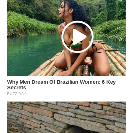
WAHANA
LISTRIK
WAHANA
TRAVEL
WAHANA
TV
WAHANANEWS
ID
WAHANANEWS
CO ID
WAHANANEWS
NET