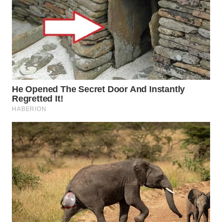
WAHANA
SPORT
WAHANA
UMKM
WAHANA
SELEB
WAHANA
PERSONA
WAHANA
OTOMOTIF
WAHANA
HEALTH