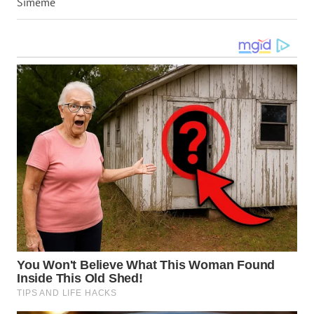
TAPANULI
Simeme
TENGAH
WN DELI
SERDANG
WN
TEBING
TINGGI
WN
PAKPAK
WN
KARAWANG
WN
BEKASI