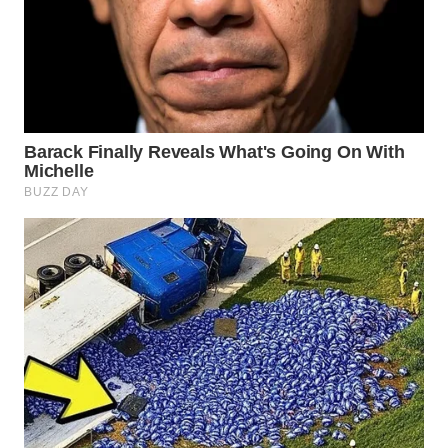
PRIANGAN
TIMUR
WN
SEMARANG
WN
SOLO
WN
BOROBUDUR
WN
MADURA
WN
SURABAYA