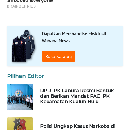
MAWAKA
ID
MARTABAT
NET
Dapatkan Merchandise Eksklusif
Wahana News
PLN
WATCH
Buka Katalog
MKLI
Pilihan Editor
LPKKI
DPD IPK Labura Resmi Bentuk
dan Berikan Mandat PAC IPK
LKKI
Kecamatan Kualuh Hulu
KOPEKLIN
Polisi Ungkap Kasus Narkoba di