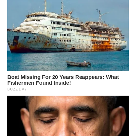
INDRAMAYU
WN
KUNINGAN
WN
MAJALENGKA
WN
SUBANG
WN
SUKABUMI
WN
PURWAKARTA
WN