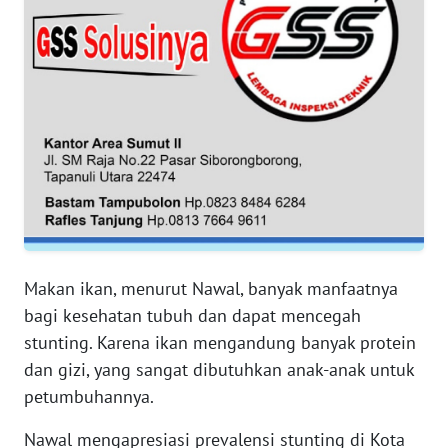
WN
SERAMBI
WN
JAMBI
WN
SULTRA
WN
NTB
Makan ikan, menurut Nawal, banyak manfaatnya
WN
bagi kesehatan tubuh dan dapat mencegah
SULTENG
stunting. Karena ikan mengandung banyak protein
dan gizi, yang sangat dibutuhkan anak-anak untuk
WN
petumbuhannya.
SULBAR
Nawal mengapresiasi prevalensi stunting di Kota