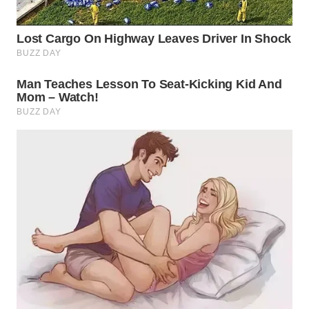
WN
NATUNA
WN
BINTAN
WN
MANDALIKA
WN
LIKUPANG
WN
LABUANBAJO
WN
BORNEO