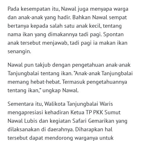
WN
Pada kesempatan itu, Nawal juga menyapa warga
NUSANTARA
dan anak-anak yang hadir. Bahkan Nawal sempat
bertanya kepada salah satu anak kecil, tentang
WN
JOGJA
nama ikan yang dimakannya tadi pagi. Spontan
anak tersebut menjawab, tadi pagi ia makan ikan
WN
senangin.
JATIM
Nawal pun takjub dengan pengetahuan anak-anak
WN
Tanjungbalai tentang ikan. “Anak-anak Tanjungbalai
BALI
memang hebat-hebat. Termasuk pengetahuannya
tentang ikan,” ungkap Nawal.
WN
KALBAR
Sementara itu, Walikota Tanjungbalai Waris
mengapresiasi kehadiran Ketua TP PKK Sumut
WN
Nawal Lubis dan kegiatan Safari Gemarikan yang
KALTENG
dilaksanakan di daerahnya. Diharapkan hal
tersebut dapat mendorong warganya untuk