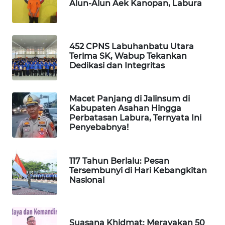
PORTAL
Alun-Alun Aek Kanopan, Labura
KONSUMEN
FORWAMKI
452 CPNS Labuhanbatu Utara
Terima SK, Wabup Tekankan
ALPERKLINAS
Dedikasi dan Integritas
FORJASIDA
Macet Panjang di Jalinsum di
Kabupaten Asahan Hingga
Perbatasan Labura, Ternyata Ini
TAMBANG
Penyebabnya!
NEWS
SITUNGIR
117 Tahun Berlalu: Pesan
NEWS
Tersembunyi di Hari Kebangkitan
Nasional
SIDIKALANG
NEWS
Suasana Khidmat: Merayakan 50