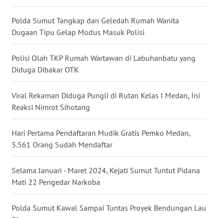
WN
TAPANULI
Polda Sumut Tangkap dan Geledah Rumah Wanita
SELATAN
Dugaan Tipu Gelap Modus Masuk Polisi
WN
Polisi Olah TKP Rumah Wartawan di Labuhanbatu yang
TANJUNG
Diduga Dibakar OTK
LESUNG
Viral Rekaman Diduga Pungli di Rutan Kelas I Medan, Ini
WN
Reaksi Nimrot Sihotang
KARO
Hari Pertama Pendaftaran Mudik Gratis Pemko Medan,
WN
5.561 Orang Sudah Mendaftar
SIMALUNGUN
Selama Januari - Maret 2024, Kejati Sumut Tuntut Pidana
WN
Mati 22 Pengedar Narkoba
LABUHANBATU
Polda Sumut Kawal Sampai Tuntas Proyek Bendungan Lau
WN