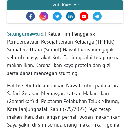
Ikuti Kami di:
KARIR
DISCLAIMER
Situngurnews.id
|
Ketua Tim Penggerak
Wahana
Pemberdayaan Kesejahteraan Keluarga (TP PKK)
News
Sumatera Utara (Sumut) Nawal Lubis mengajak
Regional
seluruh masyarakat Kota Tanjungbalai tetap gemar
makan ikan. Karena ikan kaya protein dan gizi,
WN
SUMUT
serta dapat mencegah stunting.
Hal tersebut disampaikan Nawal Lubis pada acara
WN
JAKARTA
Safari Gerakan Memasyarakatkan Makan Ikan
(Gemarikan) di Pelataran Pelabuhan Teluk Nibung,
WN
Kota Tanjungbalai, Rabu (7/9/2022). "Ayo tetap
JABAR
makan ikan, dan jangan pernah bosan makan ikan.
Saya yakin di sini semua orang makan ikan, gemar
WN