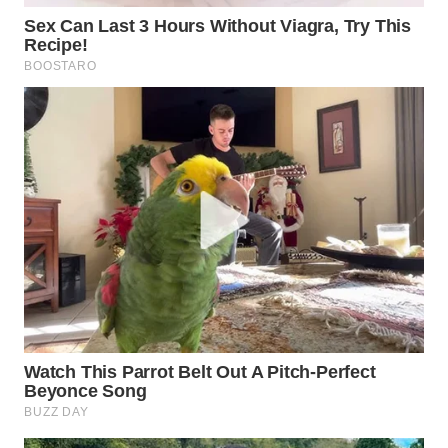
Wahana
Media
Group
WAHANA
NEWS
WAHANA
TANI
WAHANA
ADVOKAT
WAHANA
INFRASTRUKTUR
WAHANA
KONSUMEN