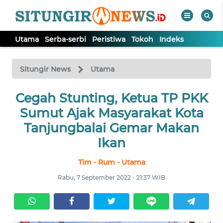
Utama
Serba-serbi
Peristiwa
Tokoh
Indeks
WAHANA
Tutup
TV
Situngir News
Utama
Cegah Stunting, Ketua TP PKK
UTAMA
Sumut Ajak Masyarakat Kota
SERBA-
Tanjungbalai Gemar Makan
SERBI
Ikan
Tim - Rum - Utama
PERISTIWA
Rabu, 7 September 2022 - 21:37 WIB
TOKOH
Informasi