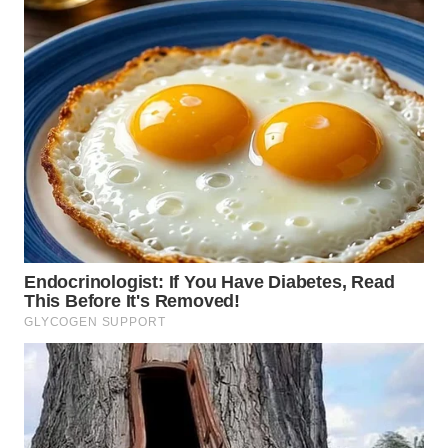
WN
BOGOR
WN
DEPOK
WN
TAPANULI
UTARA
WN
SAMOSIR
WN
PADANG
LAWAS
WN