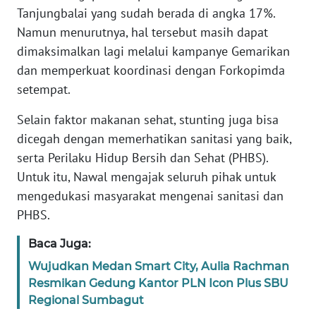
WN
Tanjungbalai yang sudah berada di angka 17%.
BABEL
Namun menurutnya, hal tersebut masih dapat
dimaksimalkan lagi melalui kampanye Gemarikan
WN
dan memperkuat koordinasi dengan Forkopimda
SUMBAR
setempat.
WN
Selain faktor makanan sehat, stunting juga bisa
SUMSEL
dicegah dengan memerhatikan sanitasi yang baik,
serta Perilaku Hidup Bersih dan Sehat (PHBS).
WN
Untuk itu, Nawal mengajak seluruh pihak untuk
BENGKULU
mengedukasi masyarakat mengenai sanitasi dan
PHBS.
WN
LAMPUNG
Baca Juga:
Wujudkan Medan Smart City, Aulia Rachman
WN
Resmikan Gedung Kantor PLN Icon Plus SBU
JATENG
Regional Sumbagut