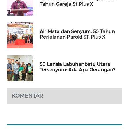
SIBARAGAS
Tahun Gereja St Pius X
NEWS
METRO
SIANTAR
Air Mata dan Senyum: 50 Tahun
NEWS
Perjalanan Paroki ST. Pius X
METRO
MEDAN
NEWS
50 Lansia Labuhanbatu Utara
Tersenyum: Ada Apa Gerangan?
METRO
JAKARTA
NEWS
KOMENTAR
KRT
NEWS
KARING