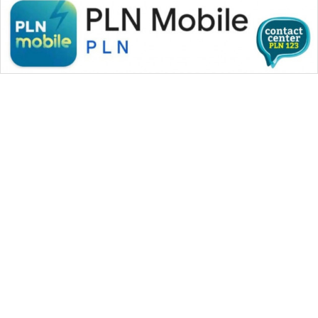
WAHANA MEDIA GROUP
|
|
|
WAHANA NEWS co
WAHANA TANI
WAHANA ADVOKAT
|
|
WAHANA INFRASTRUKTUR
WAHANA KONSUMEN
|
|
|
WAHANA LISTRIK
WAHANA TRAVEL
WAHANA TV