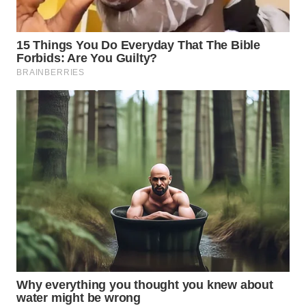
INDRAMAYU
WN
KUNINGAN
WN
MAJALENGKA
WN
SUBANG
WN
SUKABUMI
WN
PURWAKARTA
WN