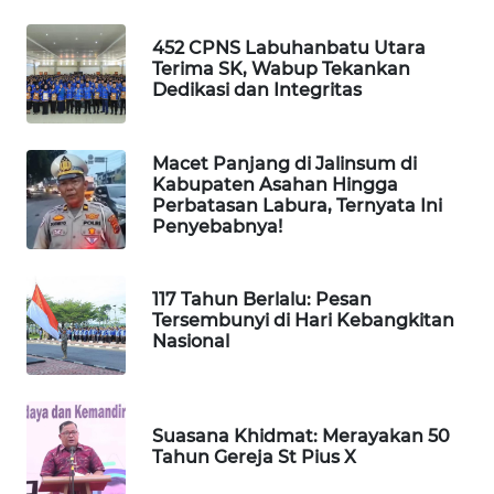
NEWS
452 CPNS Labuhanbatu Utara
Terima SK, Wabup Tekankan
JURNAL
Dedikasi dan Integritas
MARITIM
HUMBANG
Macet Panjang di Jalinsum di
NEWS
Kabupaten Asahan Hingga
Perbatasan Labura, Ternyata Ini
Penyebabnya!
GARONGGANG
NEWS
117 Tahun Berlalu: Pesan
FISUELRI
Tersembunyi di Hari Kebangkitan
Nasional
ID
ENERGI
NEWS
Suasana Khidmat: Merayakan 50
Tahun Gereja St Pius X
CILEUNGSI