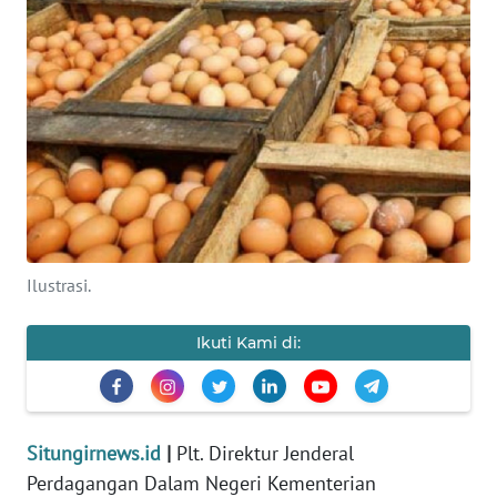
INDEKS
BERITA
KONTAK
KAMI
INFO
IKLAN
TENTANG
Ilustrasi.
KAMI
Ikuti Kami di:
PEDOMAN
MEDIA
SIBER
Situngirnews.id
|
Plt. Direktur Jenderal
REDAKSI
Perdagangan Dalam Negeri Kementerian