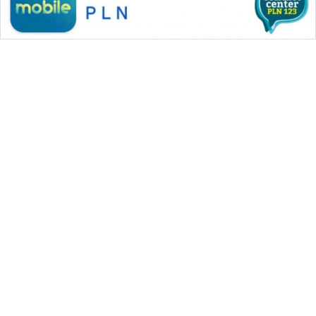
WAHANA MEDIA GROUP
|
|
|
WAHANA NEWS co
WAHANA TANI
WAHANA ADVOKAT
|
|
WAHANA INFRASTRUKTUR
WAHANA KONSUMEN
|
|
|
WAHANA LISTRIK
WAHANA TRAVEL
WAHANA TV
|
|
|
WAHANANEWS id
WAHANANEWS CO ID
WAHANANEWS NET
|
|
|
WAHANA SPORT ID
Wahana UMKM
Wahana Seleb