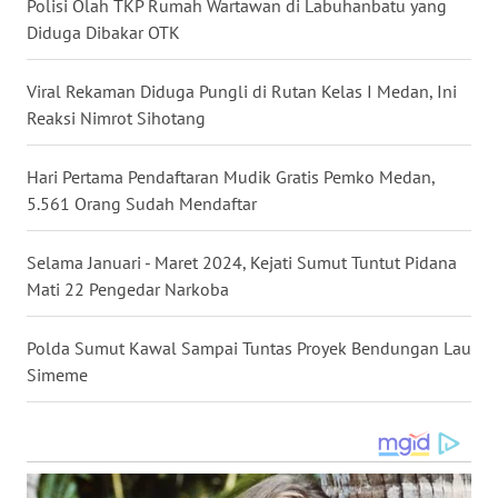
TAPANULI
Polisi Olah TKP Rumah Wartawan di Labuhanbatu yang
TENGAH
Diduga Dibakar OTK
WN DELI
Viral Rekaman Diduga Pungli di Rutan Kelas I Medan, Ini
SERDANG
Reaksi Nimrot Sihotang
WN
Hari Pertama Pendaftaran Mudik Gratis Pemko Medan,
TEBING
5.561 Orang Sudah Mendaftar
TINGGI
Selama Januari - Maret 2024, Kejati Sumut Tuntut Pidana
WN
Mati 22 Pengedar Narkoba
PAKPAK
Polda Sumut Kawal Sampai Tuntas Proyek Bendungan Lau
WN
Simeme
KARAWANG
WN
BEKASI