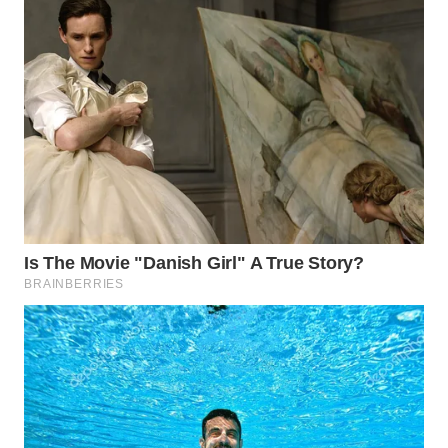
WAHANA
SPORT
WAHANA
UMKM
WAHANA
SELEB
WAHANA
PERSONA
WAHANA
OTOMOTIF
WAHANA
HEALTH