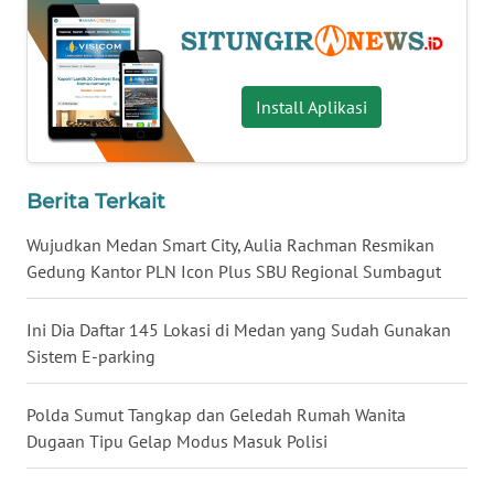
WN
TAPANULI
SELATAN
Install Aplikasi
WN
TANJUNG
LESUNG
Berita Terkait
WN
Wujudkan Medan Smart City, Aulia Rachman Resmikan
KARO
Gedung Kantor PLN Icon Plus SBU Regional Sumbagut
WN
Ini Dia Daftar 145 Lokasi di Medan yang Sudah Gunakan
SIMALUNGUN
Sistem E-parking
WN
Polda Sumut Tangkap dan Geledah Rumah Wanita
LABUHANBATU
Dugaan Tipu Gelap Modus Masuk Polisi
WN