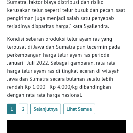
WN
Sumatra, faktor biaya distribusi dan risiko
KALTARA
kerusakan telur, seperti telur busuk dan pecah, saat
pengiriman juga menjadi salah satu penyebab
WN
terjadinya disparitas harga,” kata Syailendra.
KALSEL
Kondisi sebaran produksi telur ayam ras yang
WN
terpusat di Jawa dan Sumatra pun tecermin pada
KALTIM
perkembangan harga telur ayam ras periode
Januari - Juli 2022. Sebagai gambaran, rata-rata
WN
harga telur ayam ras di tingkat eceran di wilayah
SULSEL
Jawa dan Sumatra secara bulanan selalu lebih
rendah Rp 1.000 - Rp 4.000/kg dibandingkan
WN
dengan rata-rata harga nasional.
GORONTALO
1
2
Selanjutnya
Lihat Semua
WN
SULUT
WN