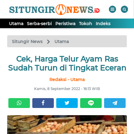
Utama
Serba-serbi
Peristiwa
Tokoh
Indeks
WAHANA
Tutup
TV
Situngir News
Utama
Cek, Harga Telur Ayam Ras
UTAMA
Sudah Turun di Tingkat Eceran
SERBA-
Redaksi - Utama
SERBI
Kamis, 8 September 2022 - 16:13 WIB
PERISTIWA
TOKOH
Informasi