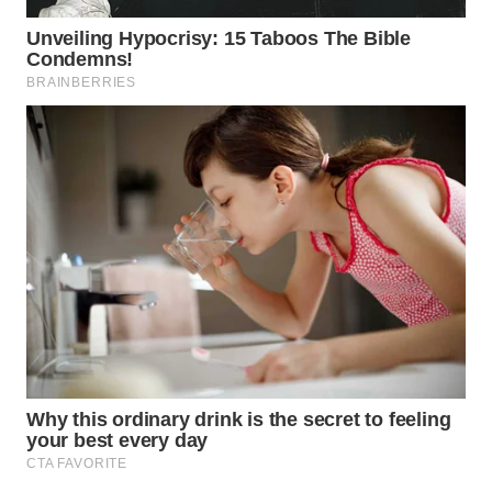
PORTAL
KONSUMEN
FORWAMKI
ALPERKLINAS
FORJASIDA
TAMBANG
NEWS
SITUNGIR
NEWS
SIDIKALANG
NEWS