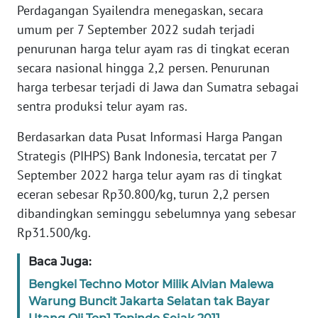
Perdagangan Syailendra menegaskan, secara
KARIR
umum per 7 September 2022 sudah terjadi
penurunan harga telur ayam ras di tingkat eceran
DISCLAIMER
secara nasional hingga 2,2 persen. Penurunan
harga terbesar terjadi di Jawa dan Sumatra sebagai
Wahana
sentra produksi telur ayam ras.
News
Regional
Berdasarkan data Pusat Informasi Harga Pangan
Strategis (PIHPS) Bank Indonesia, tercatat per 7
WN
September 2022 harga telur ayam ras di tingkat
SUMUT
eceran sebesar Rp30.800/kg, turun 2,2 persen
WN
dibandingkan seminggu sebelumnya yang sebesar
JAKARTA
Rp31.500/kg.
Baca Juga:
WN
JABAR
Bengkel Techno Motor Milik Alvian Malewa
Warung Buncit Jakarta Selatan tak Bayar
WN