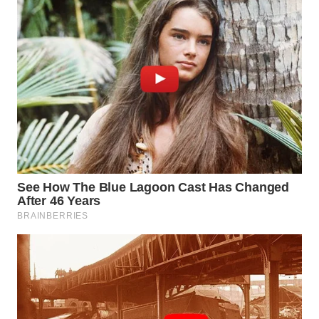
WN
BOGOR
WN
DEPOK
WN
TAPANULI
UTARA
WN
SAMOSIR
WN
PADANG
LAWAS
WN