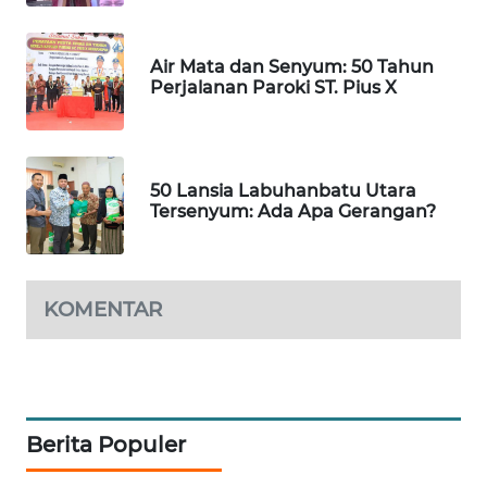
NEWS
Air Mata dan Senyum: 50 Tahun
BERKAT
Perjalanan Paroki ST. Pius X
NEWS
BERAMPU
NEWS
50 Lansia Labuhanbatu Utara
Tersenyum: Ada Apa Gerangan?
ANUGERAH
NEWS
KOMENTAR
AKHLAK
ID
PERAPKI
NEWS
Berita Populer
SONYA