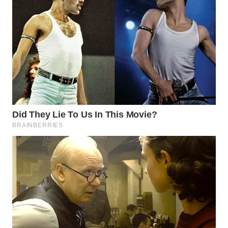
WN
NATUNA
WN
BINTAN
WN
MANDALIKA
WN
LIKUPANG
WN
LABUANBAJO
WN
BORNEO