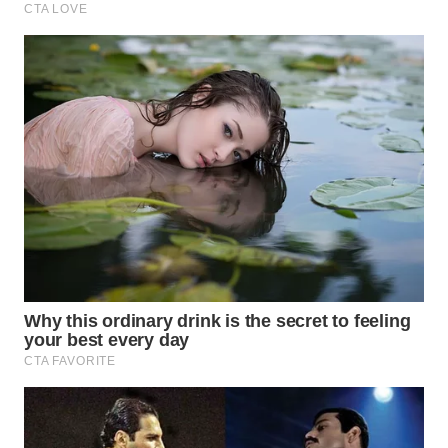
PRIANGAN
TIMUR
WN
SEMARANG
WN
SOLO
WN
BOROBUDUR
WN
MADURA
WN
SURABAYA