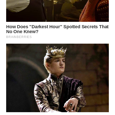
Wahana
Media
Group
WAHANA
NEWS
WAHANA
TANI
WAHANA
ADVOKAT
WAHANA
INFRASTRUKTUR
WAHANA
KONSUMEN