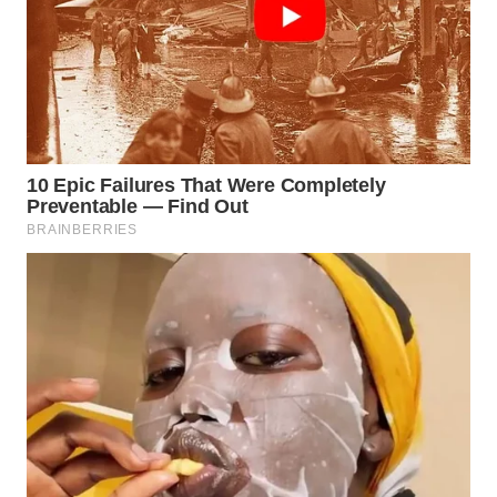
SUMEDANG
WN
CIANJUR
WN
KEPULAUAN
SERIBU
WN
TANGERANG
WN
BINJAI
WN
CIREBON
WN