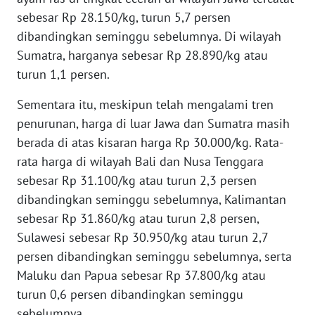
WN
sebesar Rp 28.150/kg, turun 5,7 persen
BABEL
dibandingkan seminggu sebelumnya. Di wilayah
Sumatra, harganya sebesar Rp 28.890/kg atau
WN
turun 1,1 persen.
SUMBAR
Sementara itu, meskipun telah mengalami tren
WN
penurunan, harga di luar Jawa dan Sumatra masih
SUMSEL
berada di atas kisaran harga Rp 30.000/kg. Rata-
rata harga di wilayah Bali dan Nusa Tenggara
WN
BENGKULU
sebesar Rp 31.100/kg atau turun 2,3 persen
dibandingkan seminggu sebelumnya, Kalimantan
WN
sebesar Rp 31.860/kg atau turun 2,8 persen,
LAMPUNG
Sulawesi sebesar Rp 30.950/kg atau turun 2,7
persen dibandingkan seminggu sebelumnya, serta
WN
Maluku dan Papua sebesar Rp 37.800/kg atau
JATENG
turun 0,6 persen dibandingkan seminggu
sebelumnya.