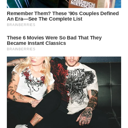
MAWAKA
ID
MARTABAT
NET
PLN
WATCH
MKLI
LPKKI
LKKI
KOPEKLIN