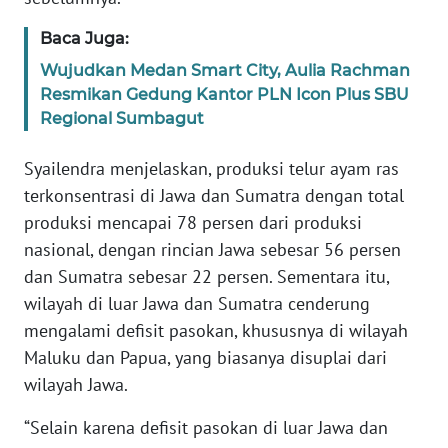
WN
NUSANTARA
Baca Juga:
Wujudkan Medan Smart City, Aulia Rachman
WN
Resmikan Gedung Kantor PLN Icon Plus SBU
JOGJA
Regional Sumbagut
WN
Syailendra menjelaskan, produksi telur ayam ras
JATIM
terkonsentrasi di Jawa dan Sumatra dengan total
produksi mencapai 78 persen dari produksi
WN
nasional, dengan rincian Jawa sebesar 56 persen
BALI
dan Sumatra sebesar 22 persen. Sementara itu,
wilayah di luar Jawa dan Sumatra cenderung
WN
KALBAR
mengalami defisit pasokan, khususnya di wilayah
Maluku dan Papua, yang biasanya disuplai dari
WN
wilayah Jawa.
KALTENG
“Selain karena defisit pasokan di luar Jawa dan