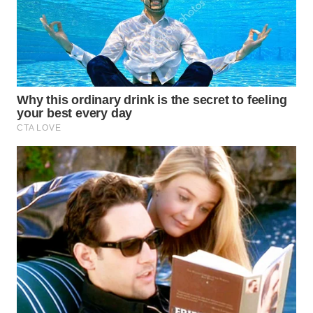
WAHANA
DESA
WISATA
LAPAK
WAHANA
Wahana
Network
KONSUMEN
LISTRIK
MASYARAKAT
KELISTRIKAN
WALINKI
ID