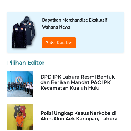
SIBARAGAS
NEWS
Dapatkan Merchandise Eksklusif
METRO
Wahana News
SIANTAR
NEWS
Buka Katalog
METRO
MEDAN
Pilihan Editor
NEWS
DPD IPK Labura Resmi Bentuk
METRO
dan Berikan Mandat PAC IPK
JAKARTA
Kecamatan Kualuh Hulu
NEWS
KRT
Polisi Ungkap Kasus Narkoba di
NEWS
Alun-Alun Aek Kanopan, Labura
KARING