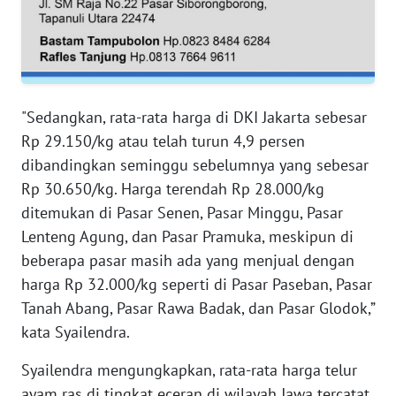
WN
SERAMBI
WN
JAMBI
"Sedangkan, rata-rata harga di DKI Jakarta sebesar
Rp 29.150/kg atau telah turun 4,9 persen
WN
SULTRA
dibandingkan seminggu sebelumnya yang sebesar
Rp 30.650/kg. Harga terendah Rp 28.000/kg
WN
ditemukan di Pasar Senen, Pasar Minggu, Pasar
NTB
Lenteng Agung, dan Pasar Pramuka, meskipun di
beberapa pasar masih ada yang menjual dengan
WN
harga Rp 32.000/kg seperti di Pasar Paseban, Pasar
SULTENG
Tanah Abang, Pasar Rawa Badak, dan Pasar Glodok,”
kata Syailendra.
WN
SULBAR
Syailendra mengungkapkan, rata-rata harga telur
ayam ras di tingkat eceran di wilayah Jawa tercatat