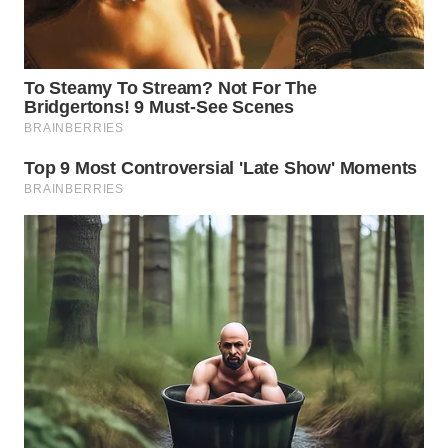
WAHANA
LISTRIK
WAHANA
TRAVEL
WAHANA
TV
WAHANANEWS
ID
WAHANANEWS
CO ID
WAHANANEWS
NET