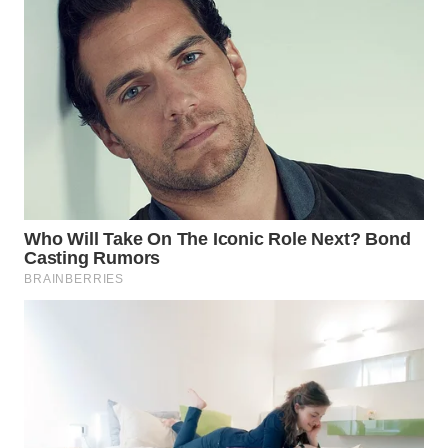
WN
BOGOR
WN
DEPOK
WN
TAPANULI
UTARA
WN
SAMOSIR
WN
PADANG
LAWAS
WN