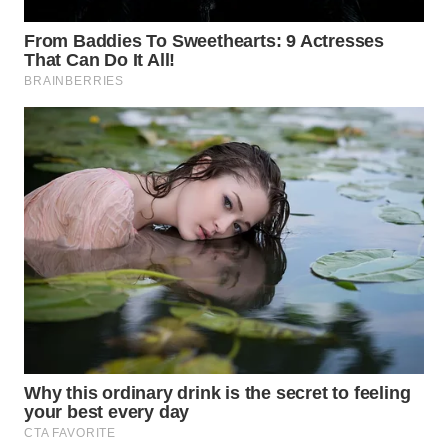
INDRAMAYU
WN
KUNINGAN
WN
MAJALENGKA
WN
SUBANG
WN
SUKABUMI
WN
PURWAKARTA
WN