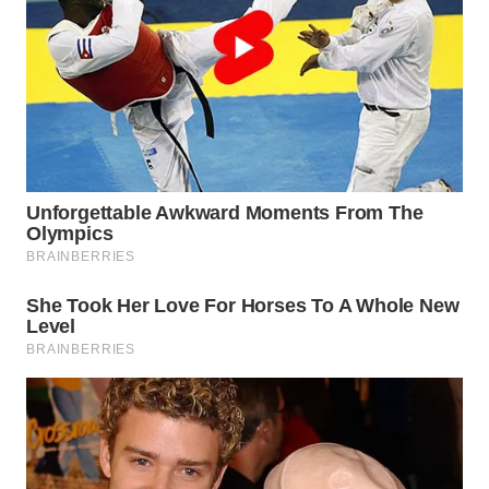
WN
NATUNA
WN
BINTAN
WN
MANDALIKA
WN
LIKUPANG
WN
LABUANBAJO
WN
BORNEO