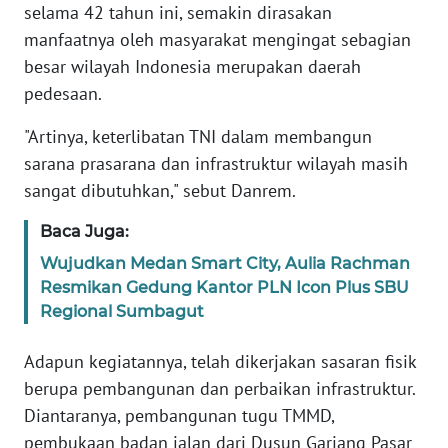
selama 42 tahun ini, semakin dirasakan
WN
BABEL
manfaatnya oleh masyarakat mengingat sebagian
besar wilayah Indonesia merupakan daerah
WN
pedesaan.
SUMBAR
"Artinya, keterlibatan TNI dalam membangun
WN
sarana prasarana dan infrastruktur wilayah masih
SUMSEL
sangat dibutuhkan," sebut Danrem.
Baca Juga:
WN
BENGKULU
Wujudkan Medan Smart City, Aulia Rachman
Resmikan Gedung Kantor PLN Icon Plus SBU
WN
Regional Sumbagut
LAMPUNG
Adapun kegiatannya, telah dikerjakan sasaran fisik
WN
berupa pembangunan dan perbaikan infrastruktur.
JATENG
Diantaranya, pembangunan tugu TMMD,
pembukaan badan jalan dari Dusun Gariang Pasar