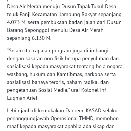
WN
Desa Air Merah menuju Dusun Tapak Tukul Desa
NUSANTARA
teluk Panji Kecamatan Kampung Rakyat sepanjang
4.073 M, serta pembukaan badan jalan dari Dusun
WN
Batang Seponggol menuju Desa Air Merah
JOGJA
sepanjang 6.130 M.
WN
"Selain itu, capaian program juga di imbangi
JATIM
dengan sasaran non fisik berupa penyuluhan dan
sosialisasi kepada masyarakat tentang bela negara,
WN
BALI
wasbang, hukum dan Kamtibmas, narkoba serta
sosialisasi bahaya teroris, paham radikal dan
WN
pengetahuan Sosial Media," urai Kolonel Inf
KALBAR
Luqman Arief.
Lebih jauh di kemukakan Danrem, KASAD selaku
WN
KALTENG
penanggungjawab Operasional TMMD, memohon
maaf kepada masyarakat apabila ada sikap dan