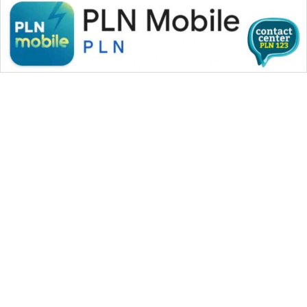
WAHANA MEDIA GROUP
|
|
|
WAHANA NEWS co
WAHANA TANI
WAHANA ADVOKAT
|
|
WAHANA INFRASTRUKTUR
WAHANA KONSUMEN
|
|
|
WAHANA LISTRIK
WAHANA TRAVEL
WAHANA TV