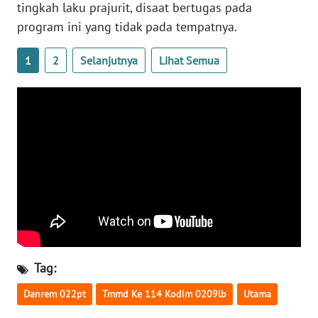
WN
tingkah laku prajurit, disaat bertugas pada
KALTARA
program ini yang tidak pada tempatnya.
WN
1
2
Selanjutnya
Lihat Semua
KALSEL
WN
KALTIM
WN
SULSEL
WN
GORONTALO
WN
Tag:
SULUT
Danrem 022pt
Tmmd Ke 114 Kodim 0209lb
Utama
WN