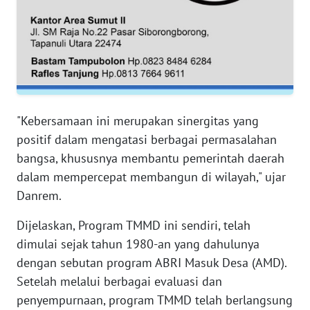
WN
SERAMBI
WN
JAMBI
WN
"Kebersamaan ini merupakan sinergitas yang
SULTRA
positif dalam mengatasi berbagai permasalahan
bangsa, khususnya membantu pemerintah daerah
WN
dalam mempercepat membangun di wilayah," ujar
NTB
Danrem.
WN
Dijelaskan, Program TMMD ini sendiri, telah
SULTENG
dimulai sejak tahun 1980-an yang dahulunya
dengan sebutan program ABRI Masuk Desa (AMD).
WN
Setelah melalui berbagai evaluasi dan
SULBAR
penyempurnaan, program TMMD telah berlangsung