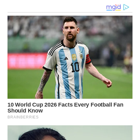
TAPANULI
TENGAH
WN DELI
SERDANG
WN
TEBING
TINGGI
WN
PAKPAK
WN
KARAWANG
WN
BEKASI