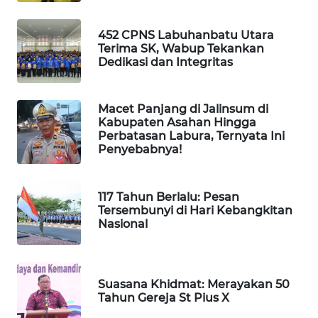
PORTAL
KONSUMEN
452 CPNS Labuhanbatu Utara
Terima SK, Wabup Tekankan
FORWAMKI
Dedikasi dan Integritas
ALPERKLINAS
Macet Panjang di Jalinsum di
Kabupaten Asahan Hingga
FORJASIDA
Perbatasan Labura, Ternyata Ini
Penyebabnya!
TAMBANG
NEWS
117 Tahun Berlalu: Pesan
Tersembunyi di Hari Kebangkitan
SITUNGIR
Nasional
NEWS
SIDIKALANG
Suasana Khidmat: Merayakan 50
NEWS
Tahun Gereja St Pius X