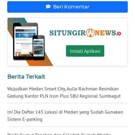
MALUKU
Beri Komentar
WN
MALUT
WN
Install Aplikasi
DAIRI
WN
DANAU
Berita Terkait
TOBA
Wujudkan Medan Smart City, Aulia Rachman Resmikan
WN
Gedung Kantor PLN Icon Plus SBU Regional Sumbagut
NIAS
Ini Dia Daftar 145 Lokasi di Medan yang Sudah Gunakan
WN
Sistem E-parking
LANGKAT
Polda Sumut Tangkap dan Geledah Rumah Wanita