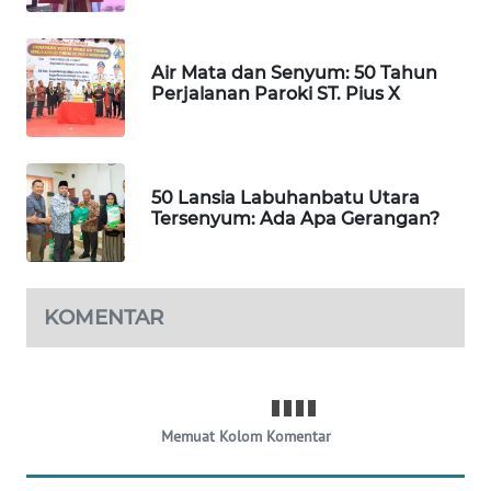
SIBARAGAS
NEWS
Air Mata dan Senyum: 50 Tahun
METRO
Perjalanan Paroki ST. Pius X
SIANTAR
NEWS
METRO
50 Lansia Labuhanbatu Utara
MEDAN
Tersenyum: Ada Apa Gerangan?
NEWS
METRO
KOMENTAR
JAKARTA
NEWS
KRT
NEWS
Memuat Kolom Komentar
KARING