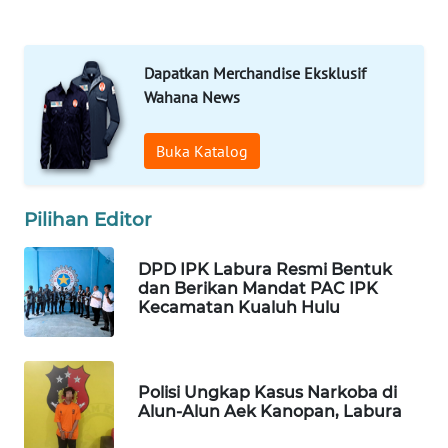
MAWAKA
ID
Dapatkan Merchandise Eksklusif
MARTABAT
Wahana News
NET
Buka Katalog
PLN
WATCH
Pilihan Editor
MKLI
DPD IPK Labura Resmi Bentuk
dan Berikan Mandat PAC IPK
LPKKI
Kecamatan Kualuh Hulu
LKKI
Polisi Ungkap Kasus Narkoba di
KOPEKLIN
Alun-Alun Aek Kanopan, Labura