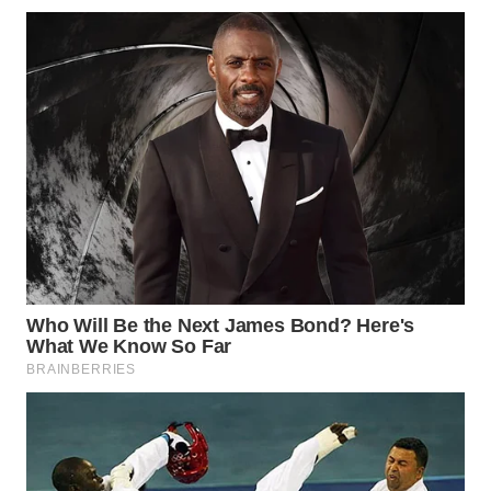
PRIANGAN
TIMUR
WN
SEMARANG
WN
SOLO
WN
BOROBUDUR
WN
MADURA
WN
SURABAYA