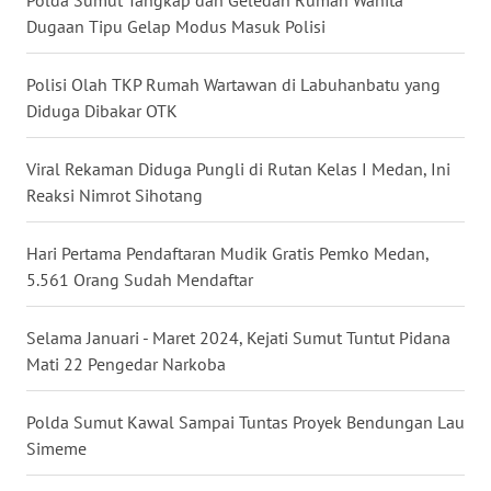
WN
Dugaan Tipu Gelap Modus Masuk Polisi
TAPANULI
SELATAN
Polisi Olah TKP Rumah Wartawan di Labuhanbatu yang
Diduga Dibakar OTK
WN
TANJUNG
Viral Rekaman Diduga Pungli di Rutan Kelas I Medan, Ini
LESUNG
Reaksi Nimrot Sihotang
WN
KARO
Hari Pertama Pendaftaran Mudik Gratis Pemko Medan,
5.561 Orang Sudah Mendaftar
WN
SIMALUNGUN
Selama Januari - Maret 2024, Kejati Sumut Tuntut Pidana
Mati 22 Pengedar Narkoba
WN
LABUHANBATU
Polda Sumut Kawal Sampai Tuntas Proyek Bendungan Lau
Simeme
WN