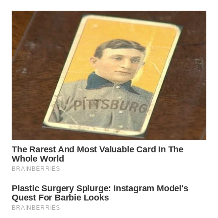
WAHANA
DESA
WISATA
LAPAK
WAHANA
Wahana
Network
KONSUMEN
LISTRIK
MASYARAKAT
KELISTRIKAN
WALINKI
ID