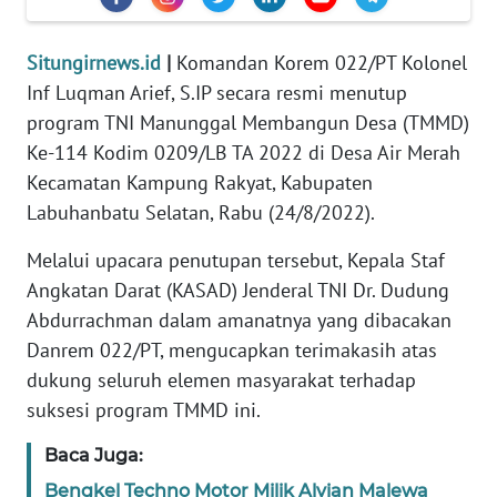
KARIR
Situngirnews.id
|
Komandan Korem 022/PT Kolonel
Inf Luqman Arief, S.IP secara resmi menutup
DISCLAIMER
program TNI Manunggal Membangun Desa (TMMD)
Wahana
Ke-114 Kodim 0209/LB TA 2022 di Desa Air Merah
News
Kecamatan Kampung Rakyat, Kabupaten
Regional
Labuhanbatu Selatan, Rabu (24/8/2022).
WN
Melalui upacara penutupan tersebut, Kepala Staf
SUMUT
Angkatan Darat (KASAD) Jenderal TNI Dr. Dudung
Abdurrachman dalam amanatnya yang dibacakan
WN
Danrem 022/PT, mengucapkan terimakasih atas
JAKARTA
dukung seluruh elemen masyarakat terhadap
suksesi program TMMD ini.
WN
JABAR
Baca Juga:
Bengkel Techno Motor Milik Alvian Malewa
WN