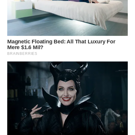
SUMEDANG
WN
CIANJUR
WN
KEPULAUAN
SERIBU
WN
TANGERANG
WN
BINJAI
WN
CIREBON
WN