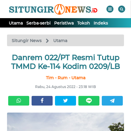
Utama
Serba-serbi
Peristiwa
Tokoh
Indeks
WAHANA
Tutup
TV
Situngir News
Utama
Danrem 022/PT Resmi Tutup
UTAMA
TMMD Ke-114 Kodim 0209/LB
SERBA-
Tim - Rum - Utama
SERBI
Rabu, 24 Agustus 2022 - 23:18 WIB
PERISTIWA
TOKOH
Informasi