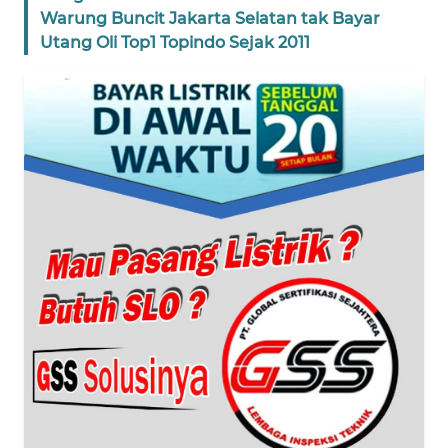
Warung Buncit Jakarta Selatan tak Bayar
BANTEN
Utang Oli Top1 Topindo Sejak 2011
WN
NTT
WN
KEPRI
WN
PAPUA
WN
PAPUA
BARAT
WN
RIAU