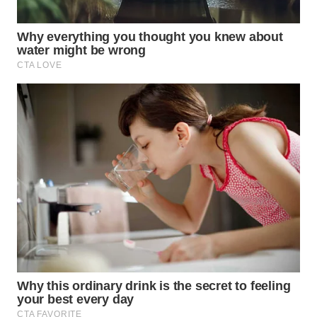
WAHANA
SPORT
WAHANA
UMKM
WAHANA
SELEB
WAHANA
PERSONA
WAHANA
OTOMOTIF
WAHANA
HEALTH