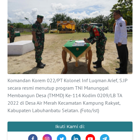
INDEKS
BERITA
KONTAK
KAMI
INFO
IKLAN
TENTANG
Komandan Korem 022/PT Kolonel Inf Luqman Arief, S.IP
KAMI
secara resmi menutup program TNI Manunggal
Membangun Desa (TMMD) Ke-114 Kodim 0209/LB TA
2022 di Desa Air Merah Kecamatan Kampung Rakyat,
PEDOMAN
MEDIA
Kabupaten Labuhanbatu Selatan. (Foto/ist)
SIBER
Ikuti Kami di:
REDAKSI