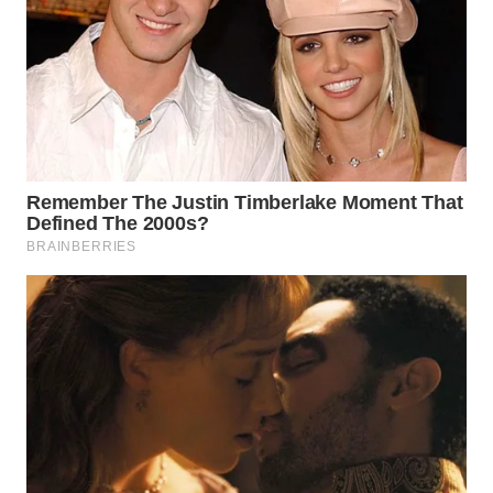
Wahana
Media
Group
WAHANA
NEWS
WAHANA
TANI
WAHANA
ADVOKAT
WAHANA
INFRASTRUKTUR
WAHANA
KONSUMEN