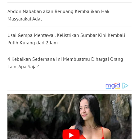
TAPANULI
TENGAH
Abdon Nababan akan Berjuang Kembalikan Hak
Masyarakat Adat
WN DELI
SERDANG
Usai Gempa Mentawai, Kelistrikan Sumbar Kini Kembali
Pulih Kurang dari 2 Jam
WN
TEBING
4 Kebaikan Sederhana Ini Membuatmu Dihargai Orang
TINGGI
Lain, Apa Saja?
WN
PAKPAK
WN
KARAWANG
WN
BEKASI