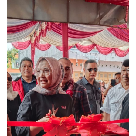
INDEKS
BERITA
KONTAK
KAMI
INFO
IKLAN
TENTANG
KAMI
PEDOMAN
MEDIA
SIBER
REDAKSI