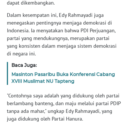
WN
dapat dikembangkan.
NUSANTARA
Dalam kesempatan ini, Edy Rahmayadi juga
menegaskan pentingnya menjaga demokrasi di
WN
JOGJA
Indonesia. Ia menyatakan bahwa PDI Perjuangan,
partai yang mendukungnya, merupakan partai
WN
yang konsisten dalam menjaga sistem demokrasi
JATIM
di negara ini.
Baca Juga:
WN
BALI
Masinton Pasaribu Buka Konferensi Cabang
XVIII Muslimat NU Tapteng
WN
KALBAR
"Contohnya saya adalah yang didukung oleh partai
berlambang banteng, dan maju melalui partai PDIP
WN
tanpa ada mahar," ungkap Edy Rahmayadi, yang
KALTENG
juga didukung oleh Partai Hanura.