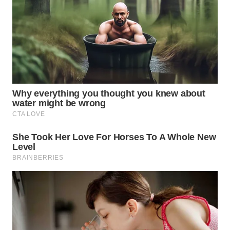
WAHANA
SPORT
WAHANA
UMKM
WAHANA
SELEB
WAHANA
PERSONA
WAHANA
OTOMOTIF
WAHANA
HEALTH