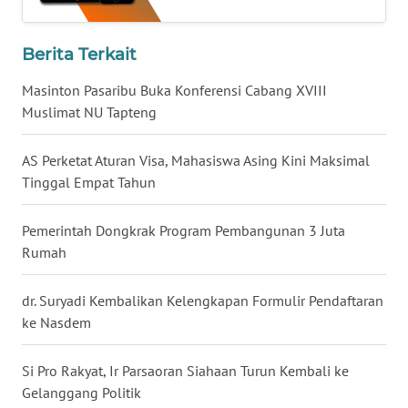
WN
TAPANULI
Berita Terkait
SELATAN
Masinton Pasaribu Buka Konferensi Cabang XVIII
WN
Muslimat NU Tapteng
TANJUNG
LESUNG
AS Perketat Aturan Visa, Mahasiswa Asing Kini Maksimal
Tinggal Empat Tahun
WN
KARO
Pemerintah Dongkrak Program Pembangunan 3 Juta
Rumah
WN
SIMALUNGUN
dr. Suryadi Kembalikan Kelengkapan Formulir Pendaftaran
ke Nasdem
WN
LABUHANBATU
Si Pro Rakyat, Ir Parsaoran Siahaan Turun Kembali ke
WN
Gelanggang Politik