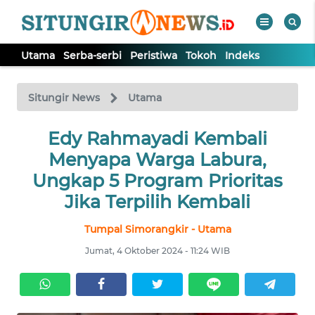
Utama
Serba-serbi
Peristiwa
Tokoh
Indeks
WAHANA
Tutup
TV
Situngir News
Utama
Edy Rahmayadi Kembali
UTAMA
Menyapa Warga Labura,
SERBA-
Ungkap 5 Program Prioritas
SERBI
Jika Terpilih Kembali
Tumpal Simorangkir - Utama
PERISTIWA
Jumat, 4 Oktober 2024 - 11:24 WIB
TOKOH
Informasi