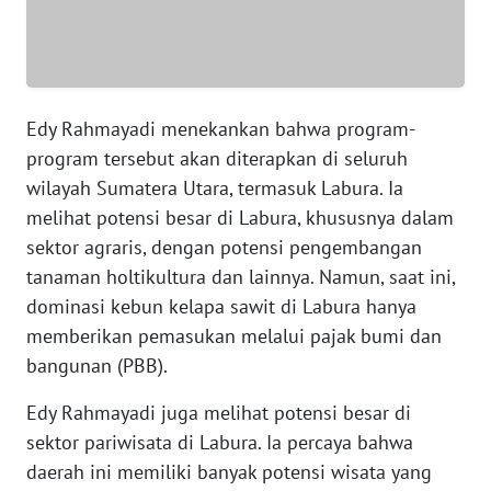
WN
BABEL
WN
SUMBAR
Edy Rahmayadi menekankan bahwa program-
program tersebut akan diterapkan di seluruh
WN
wilayah Sumatera Utara, termasuk Labura. Ia
SUMSEL
melihat potensi besar di Labura, khususnya dalam
sektor agraris, dengan potensi pengembangan
WN
tanaman holtikultura dan lainnya. Namun, saat ini,
BENGKULU
dominasi kebun kelapa sawit di Labura hanya
memberikan pemasukan melalui pajak bumi dan
WN
LAMPUNG
bangunan (PBB).
Edy Rahmayadi juga melihat potensi besar di
WN
sektor pariwisata di Labura. Ia percaya bahwa
JATENG
daerah ini memiliki banyak potensi wisata yang