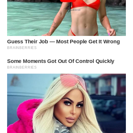
WN
BOGOR
WN
DEPOK
WN
TAPANULI
UTARA
WN
SAMOSIR
WN
PADANG
LAWAS
WN