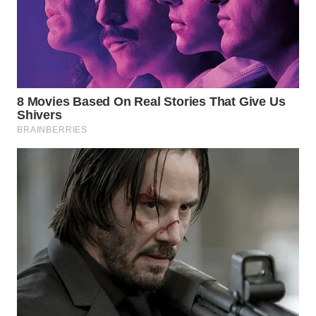
WN
NATUNA
WN
BINTAN
WN
MANDALIKA
WN
LIKUPANG
WN
LABUANBAJO
WN
BORNEO