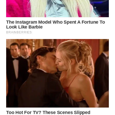
SUMEDANG
WN
CIANJUR
WN
KEPULAUAN
SERIBU
WN
TANGERANG
WN
BINJAI
WN
CIREBON
WN