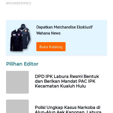
PORTAL
KONSUMEN
FORWAMKI
Dapatkan Merchandise Eksklusif
ALPERKLINAS
Wahana News
FORJASIDA
Buka Katalog
TAMBANG
Pilihan Editor
NEWS
DPD IPK Labura Resmi Bentuk
SITUNGIR
dan Berikan Mandat PAC IPK
NEWS
Kecamatan Kualuh Hulu
SIDIKALANG
NEWS
Polisi Ungkap Kasus Narkoba di
Alun-Alun Aek Kanopan, Labura