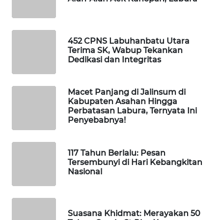
SIBARAGAS
NEWS
452 CPNS Labuhanbatu Utara
METRO
Terima SK, Wabup Tekankan
SIANTAR
Dedikasi dan Integritas
NEWS
METRO
Macet Panjang di Jalinsum di
MEDAN
Kabupaten Asahan Hingga
NEWS
Perbatasan Labura, Ternyata Ini
Penyebabnya!
METRO
JAKARTA
117 Tahun Berlalu: Pesan
NEWS
Tersembunyi di Hari Kebangkitan
Nasional
KRT
NEWS
Suasana Khidmat: Merayakan 50
KARING