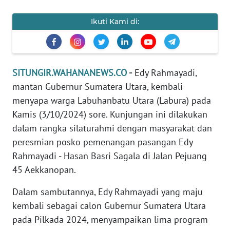
BANTEN
Ikuti Kami di:
WN
NTT
SITUNGIR.WAHANANEWS.CO
-
Edy Rahmayadi,
WN
mantan Gubernur Sumatera Utara, kembali
KEPRI
menyapa warga Labuhanbatu Utara (Labura) pada
Kamis (3/10/2024) sore. Kunjungan ini dilakukan
WN
PAPUA
dalam rangka silaturahmi dengan masyarakat dan
peresmian posko pemenangan pasangan Edy
WN
Rahmayadi - Hasan Basri Sagala di Jalan Pejuang
PAPUA
45 Aekkanopan.
BARAT
Dalam sambutannya, Edy Rahmayadi yang maju
WN
kembali sebagai calon Gubernur Sumatera Utara
RIAU
pada Pilkada 2024, menyampaikan lima program