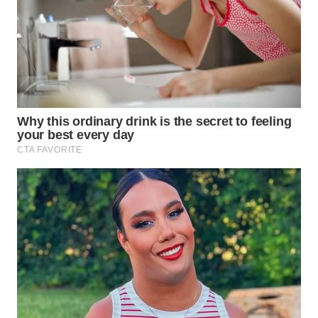
WAHANA
DESA
WISATA
LAPAK
WAHANA
Wahana
Network
KONSUMEN
LISTRIK
MASYARAKAT
KELISTRIKAN
WALINKI
ID