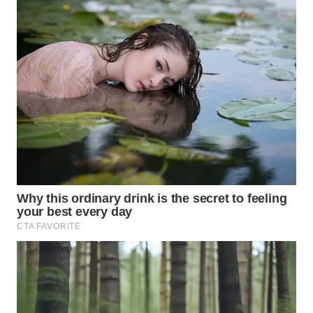
WAHANA
LISTRIK
WAHANA
TRAVEL
WAHANA
TV
WAHANANEWS
ID
WAHANANEWS
CO ID
WAHANANEWS
NET