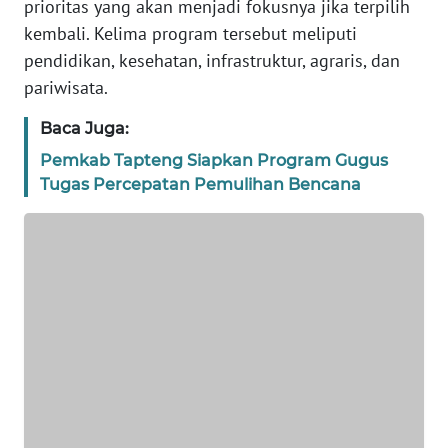
prioritas yang akan menjadi fokusnya jika terpilih
WN
kembali. Kelima program tersebut meliputi
SERAMBI
pendidikan, kesehatan, infrastruktur, agraris, dan
pariwisata.
WN
JAMBI
Baca Juga:
Pemkab Tapteng Siapkan Program Gugus
WN
Tugas Percepatan Pemulihan Bencana
SULTRA
WN
NTB
WN
SULTENG
WN
SULBAR