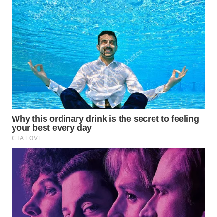
PRIANGAN
TIMUR
WN
SEMARANG
WN
SOLO
WN
BOROBUDUR
WN
MADURA
WN
SURABAYA