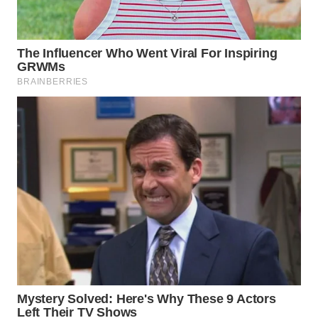
MAWAKA
ID
MARTABAT
NET
PLN
WATCH
MKLI
LPKKI
LKKI
KOPEKLIN