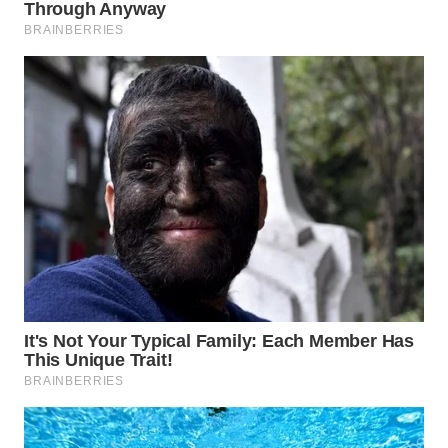
INDRAMAYU
WN
KUNINGAN
WN
MAJALENGKA
WN
SUBANG
WN
SUKABUMI
WN
PURWAKARTA
WN