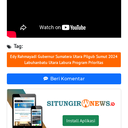
MALUKU
WN
MALUT
WN
Tag:
DAIRI
Edy Rahmayadi Gubernur Sumatera Utara Pilgub Sumut 2024
Labuhanbatu Utara Labura Program Prioritas
WN
DANAU
TOBA
Beri Komentar
WN
NIAS
WN
LANGKAT
Install Aplikasi