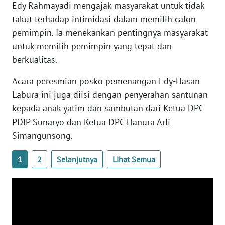
WN
Edy Rahmayadi mengajak masyarakat untuk tidak
KALTARA
takut terhadap intimidasi dalam memilih calon
pemimpin. Ia menekankan pentingnya masyarakat
WN
untuk memilih pemimpin yang tepat dan
KALSEL
berkualitas.
WN
Acara peresmian posko pemenangan Edy-Hasan
KALTIM
Labura ini juga diisi dengan penyerahan santunan
kepada anak yatim dan sambutan dari Ketua DPC
WN
PDIP Sunaryo dan Ketua DPC Hanura Arli
SULSEL
Simangunsong.
WN
1
2
Selanjutnya
Lihat Semua
GORONTALO
WN
SULUT
WN