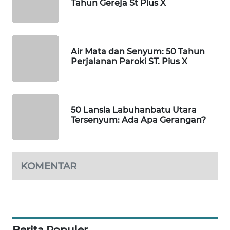
Tahun Gereja St Pius X
NEWS
JURNAL
MARITIM
Air Mata dan Senyum: 50 Tahun
Perjalanan Paroki ST. Pius X
HUMBANG
NEWS
50 Lansia Labuhanbatu Utara
GARONGGANG
Tersenyum: Ada Apa Gerangan?
NEWS
FISUELRI
ID
KOMENTAR
ENERGI
NEWS
CILEUNGSI