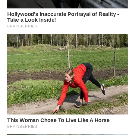
Wahana
Media
Group
WAHANA
NEWS
WAHANA
TANI
WAHANA
ADVOKAT
WAHANA
INFRASTRUKTUR
WAHANA
KONSUMEN