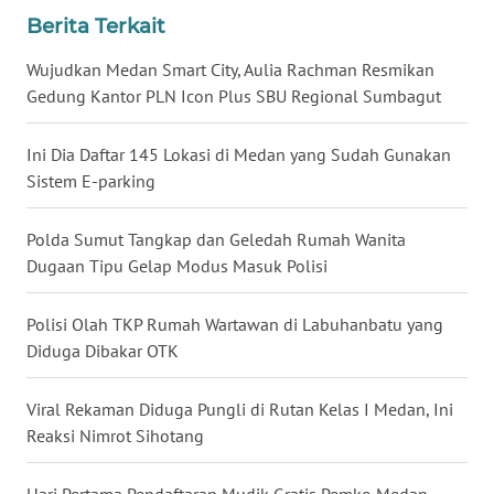
WN
Berita Terkait
TAPANULI
SELATAN
Wujudkan Medan Smart City, Aulia Rachman Resmikan
Gedung Kantor PLN Icon Plus SBU Regional Sumbagut
WN
TANJUNG
Ini Dia Daftar 145 Lokasi di Medan yang Sudah Gunakan
LESUNG
Sistem E-parking
WN
Polda Sumut Tangkap dan Geledah Rumah Wanita
KARO
Dugaan Tipu Gelap Modus Masuk Polisi
WN
Polisi Olah TKP Rumah Wartawan di Labuhanbatu yang
SIMALUNGUN
Diduga Dibakar OTK
WN
Viral Rekaman Diduga Pungli di Rutan Kelas I Medan, Ini
LABUHANBATU
Reaksi Nimrot Sihotang
WN
Hari Pertama Pendaftaran Mudik Gratis Pemko Medan,