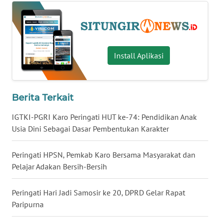
MALUKU
WN
MALUT
Install Aplikasi
WN
DAIRI
Berita Terkait
WN
IGTKI-PGRI Karo Peringati HUT ke-74: Pendidikan Anak
DANAU
Usia Dini Sebagai Dasar Pembentukan Karakter
TOBA
Peringati HPSN, Pemkab Karo Bersama Masyarakat dan
WN
NIAS
Pelajar Adakan Bersih-Bersih
WN
Peringati Hari Jadi Samosir ke 20, DPRD Gelar Rapat
LANGKAT
Paripurna