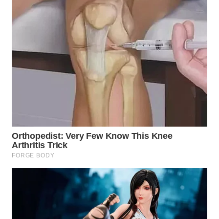
WAHANA
LISTRIK
WAHANA
TRAVEL
WAHANA
TV
WAHANANEWS
ID
WAHANANEWS
CO ID
WAHANANEWS
NET