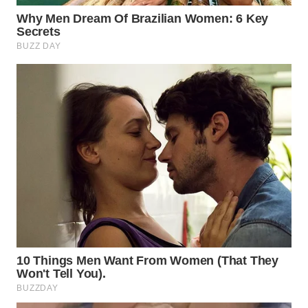
Wahana
Media
Group
WAHANA
NEWS
WAHANA
TANI
WAHANA
ADVOKAT
WAHANA
INFRASTRUKTUR
WAHANA
KONSUMEN