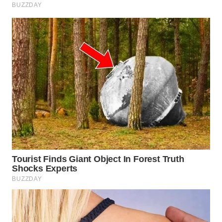
INDRAMAYU
WN
KUNINGAN
WN
MAJALENGKA
WN
SUBANG
WN
SUKABUMI
WN
PURWAKARTA
WN