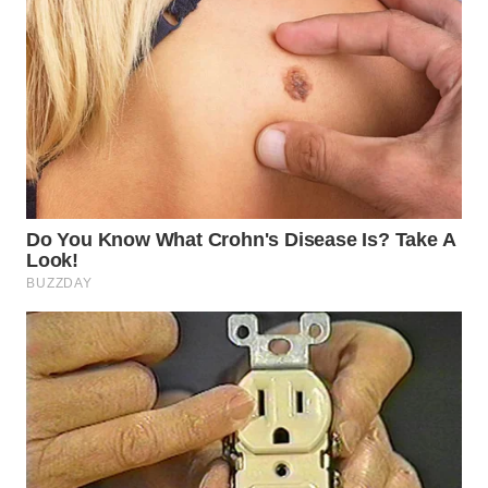
PRIANGAN
TIMUR
WN
SEMARANG
WN
SOLO
WN
BOROBUDUR
WN
MADURA
WN
SURABAYA