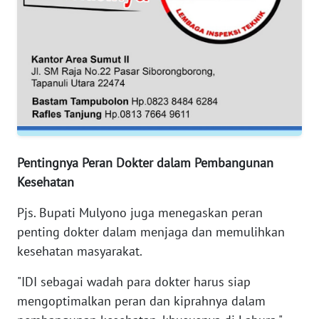
WN
SERAMBI
WN
JAMBI
WN
SULTRA
Pentingnya Peran Dokter dalam Pembangunan
WN
Kesehatan
NTB
Pjs. Bupati Mulyono juga menegaskan peran
WN
penting dokter dalam menjaga dan memulihkan
SULTENG
kesehatan masyarakat.
WN
"IDI sebagai wadah para dokter harus siap
SULBAR
mengoptimalkan peran dan kiprahnya dalam