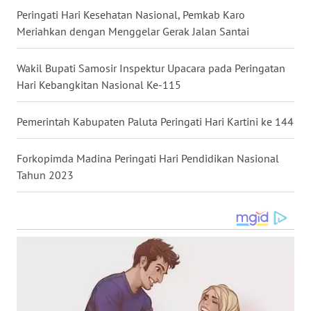
WN
Peringati Hari Kesehatan Nasional, Pemkab Karo
TAPANULI
Meriahkan dengan Menggelar Gerak Jalan Santai
SELATAN
Wakil Bupati Samosir Inspektur Upacara pada Peringatan
WN
Hari Kebangkitan Nasional Ke-115
TANJUNG
LESUNG
Pemerintah Kabupaten Paluta Peringati Hari Kartini ke 144
WN
KARO
Forkopimda Madina Peringati Hari Pendidikan Nasional
Tahun 2023
WN
SIMALUNGUN
WN
LABUHANBATU
WN