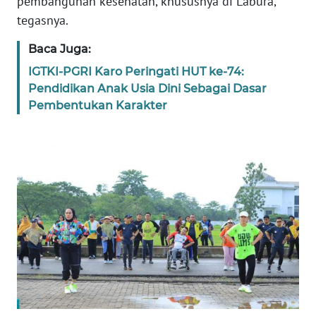
pembangunan kesehatan, khususnya di Labura,"
WN
tegasnya.
BABEL
Baca Juga:
WN
IGTKI-PGRI Karo Peringati HUT ke-74:
SUMBAR
Pendidikan Anak Usia Dini Sebagai Dasar
Pembentukan Karakter
WN
SUMSEL
WN
BENGKULU
WN
LAMPUNG
WN
JATENG