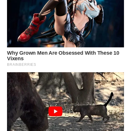
WAHANA
SPORT
WAHANA
UMKM
WAHANA
SELEB
WAHANA
PERSONA
WAHANA
OTOMOTIF
WAHANA
HEALTH