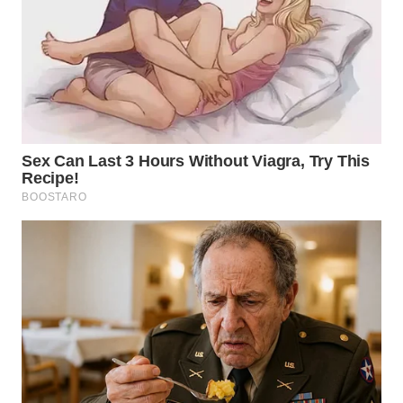
TAPANULI
TENGAH
WN DELI
SERDANG
WN
TEBING
TINGGI
WN
PAKPAK
WN
KARAWANG
WN
BEKASI