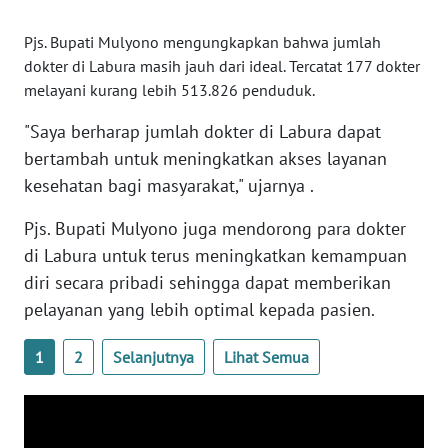
WN
NUSANTARA
Pjs. Bupati Mulyono mengungkapkan bahwa jumlah
dokter di Labura masih jauh dari ideal. Tercatat 177 dokter
WN
melayani kurang lebih 513.826 penduduk.
JOGJA
"Saya berharap jumlah dokter di Labura dapat
WN
bertambah untuk meningkatkan akses layanan
JATIM
kesehatan bagi masyarakat," ujarnya .
Pjs. Bupati Mulyono juga mendorong para dokter
WN
BALI
di Labura untuk terus meningkatkan kemampuan
diri secara pribadi sehingga dapat memberikan
WN
pelayanan yang lebih optimal kepada pasien.
KALBAR
1
2
Selanjutnya
Lihat Semua
WN
KALTENG