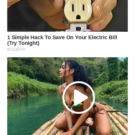
WN
NATUNA
WN
BINTAN
WN
MANDALIKA
WN
LIKUPANG
WN
LABUANBAJO
WN
BORNEO