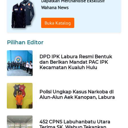
Dapatkan Merchandise Eksklusif
PORTAL
KONSUMEN
Wahana News
FORWAMKI
Buka Katalog
ALPERKLINAS
Pilihan Editor
FORJASIDA
DPD IPK Labura Resmi Bentuk
dan Berikan Mandat PAC IPK
TAMBANG
Kecamatan Kualuh Hulu
NEWS
SITUNGIR
Polisi Ungkap Kasus Narkoba di
NEWS
Alun-Alun Aek Kanopan, Labura
SIDIKALANG
NEWS
452 CPNS Labuhanbatu Utara
Terima SK, Wabup Tekankan