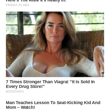
SUMEDANG
WN
CIANJUR
WN
KEPULAUAN
SERIBU
WN
TANGERANG
WN
BINJAI
WN
CIREBON
WN