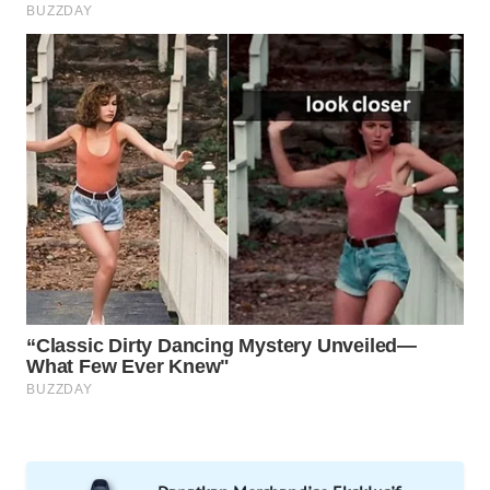
MAWAKA
ID
MARTABAT
NET
PLN
WATCH
MKLI
LPKKI
LKKI
KOPEKLIN