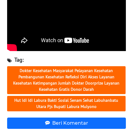
WN
KALTARA
WN
KALSEL
WN
KALTIM
Tag:
WN
Dokter Kesehatan Masyarakat Pelayanan Kesehatan
SULSEL
Pembangunan Kesehatan Refleksi Diri Akses Layanan
Kesehatan Ketimpangan Jumlah Dokter Doorprize Layanan
WN
Kesehatan Gratis Donor Darah
GORONTALO
Hut Idi Idi Labura Bakti Sosial Senam Sehat Labuhanbatu
Utara Pjs Bupati Labura Mulyono
WN
SULUT
Beri Komentar
WN