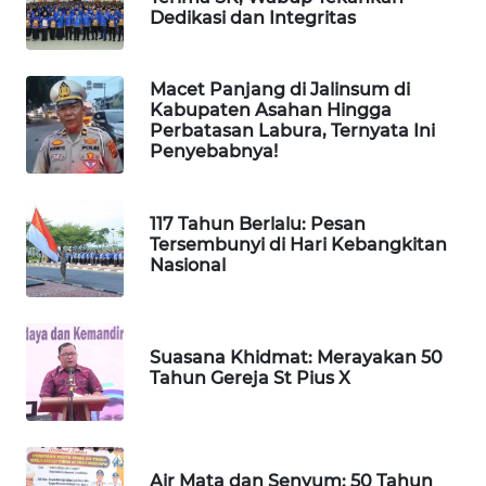
SIBARAGAS
Dedikasi dan Integritas
NEWS
Macet Panjang di Jalinsum di
METRO
Kabupaten Asahan Hingga
SIANTAR
Perbatasan Labura, Ternyata Ini
NEWS
Penyebabnya!
METRO
MEDAN
117 Tahun Berlalu: Pesan
NEWS
Tersembunyi di Hari Kebangkitan
Nasional
METRO
JAKARTA
NEWS
Suasana Khidmat: Merayakan 50
Tahun Gereja St Pius X
KRT
NEWS
KARING
Air Mata dan Senyum: 50 Tahun