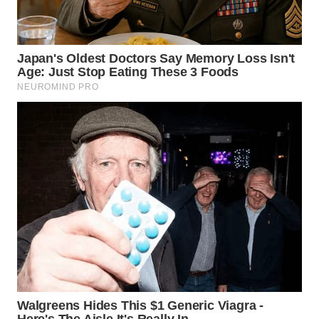
WN
BOGOR
WN
DEPOK
WN
TAPANULI
UTARA
WN
SAMOSIR
WN
PADANG
LAWAS
WN