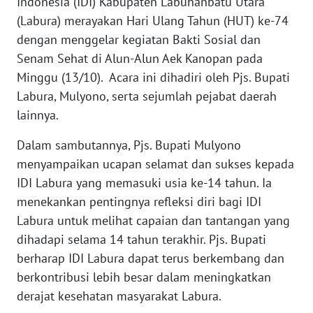
Indonesia (IDI) Kabupaten Labuhanbatu Utara
(Labura) merayakan Hari Ulang Tahun (HUT) ke-74
KARIR
dengan menggelar kegiatan Bakti Sosial dan
Senam Sehat di Alun-Alun Aek Kanopan pada
DISCLAIMER
Minggu (13/10). Acara ini dihadiri oleh Pjs. Bupati
Wahana
Labura, Mulyono, serta sejumlah pejabat daerah
News
lainnya.
Regional
Dalam sambutannya, Pjs. Bupati Mulyono
WN
menyampaikan ucapan selamat dan sukses kepada
SUMUT
IDI Labura yang memasuki usia ke-14 tahun. Ia
menekankan pentingnya refleksi diri bagi IDI
WN
Labura untuk melihat capaian dan tantangan yang
JAKARTA
dihadapi selama 14 tahun terakhir. Pjs. Bupati
berharap IDI Labura dapat terus berkembang dan
WN
JABAR
berkontribusi lebih besar dalam meningkatkan
derajat kesehatan masyarakat Labura.
WN