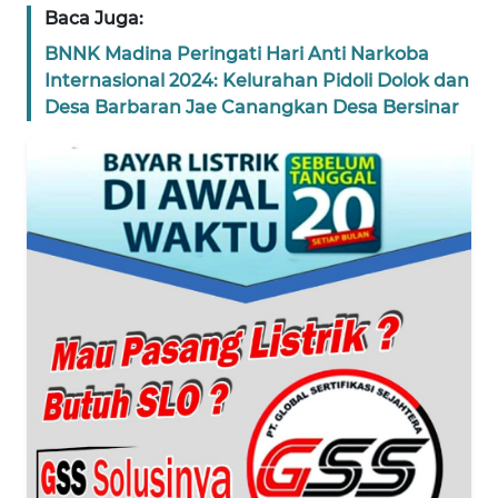
Baca Juga:
BANTEN
BNNK Madina Peringati Hari Anti Narkoba
Internasional 2024: Kelurahan Pidoli Dolok dan
WN
NTT
Desa Barbaran Jae Canangkan Desa Bersinar
WN
KEPRI
WN
PAPUA
WN
PAPUA
BARAT
WN
RIAU