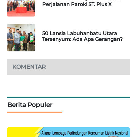
Perjalanan Paroki ST. Pius X
NEWS
JURNAL
MARITIM
50 Lansia Labuhanbatu Utara
Tersenyum: Ada Apa Gerangan?
HUMBANG
NEWS
GARONGGANG
KOMENTAR
NEWS
FISUELRI
ID
Berita Populer
ENERGI
NEWS
CILEUNGSI