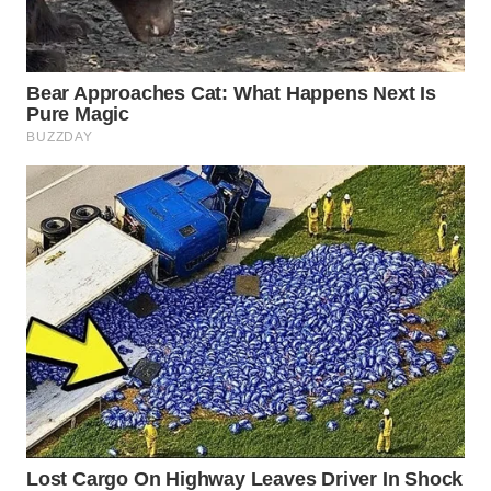
WAHANA
DESA
WISATA
LAPAK
WAHANA
Wahana
Network
KONSUMEN
LISTRIK
MASYARAKAT
KELISTRIKAN
WALINKI
ID