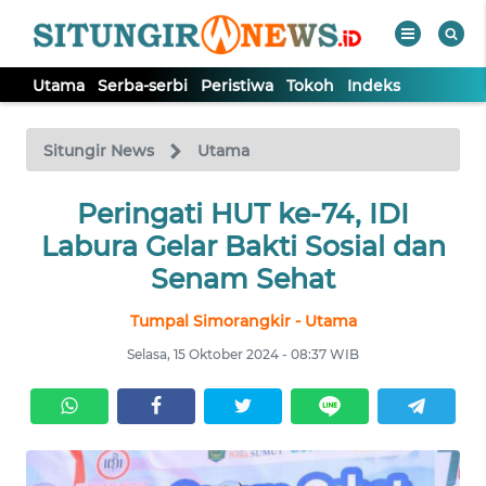
Utama
Serba-serbi
Peristiwa
Tokoh
Indeks
WAHANA
Tutup
TV
Situngir News
Utama
Peringati HUT ke-74, IDI
UTAMA
Labura Gelar Bakti Sosial dan
SERBA-
Senam Sehat
SERBI
Tumpal Simorangkir - Utama
PERISTIWA
Selasa, 15 Oktober 2024 - 08:37 WIB
TOKOH
Informasi