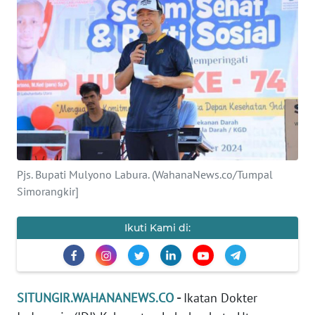
INDEKS
BERITA
KONTAK
KAMI
INFO
IKLAN
Pjs. Bupati Mulyono Labura. (WahanaNews.co/Tumpal
TENTANG
Simorangkir]
KAMI
Ikuti Kami di:
PEDOMAN
MEDIA
SIBER
SITUNGIR.WAHANANEWS.CO
-
Ikatan Dokter
REDAKSI