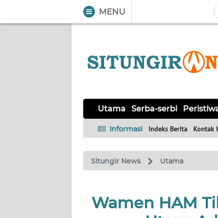
MENU
WAHANA
Tutup
TV
UTAMA
SERBA-
Utama
Serba-serbi
Peristiw
SERBI
Informasi
Indeks Berita
Kontak 
PERISTIWA
Situngir News
Utama
TOKOH
Informasi
Wamen HAM Tib
INDEKS