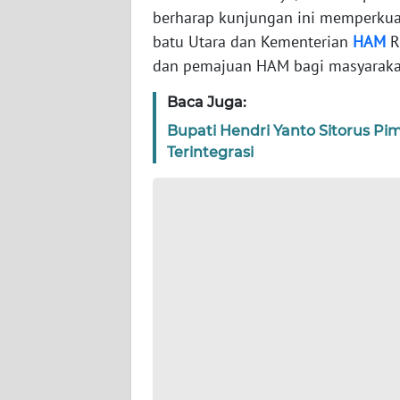
berharap kunjungan ini memperkua
WN
batu Utara dan Kementerian
HAM
R
NTT
dan pemajuan HAM bagi masyarak
WN
Baca Juga:
KEPRI
Bupati Hendri Yanto Sitorus P
Terintegrasi
WN
PAPUA
WN
PAPUA
BARAT
WN
RIAU
WN
SERAMBI