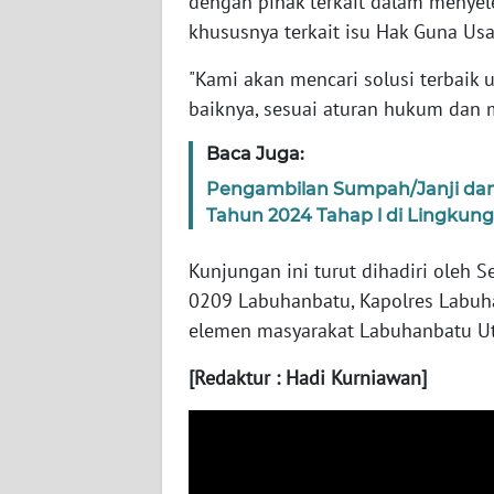
dengan pihak terkait dalam menyel
khususnya terkait isu Hak Guna Usa
WN
SUMBAR
"Kami akan mencari solusi terbaik 
baiknya, sesuai aturan hukum dan 
WN
SUMSEL
Baca Juga:
Pengambilan Sumpah/Janji da
WN
Tahun 2024 Tahap l di Lingku
BENGKULU
Kunjungan ini turut dihadiri oleh 
WN
0209 Labuhanbatu, Kapolres Labuha
LAMPUNG
elemen masyarakat Labuhanbatu U
WN
[Redaktur : Hadi Kurniawan]
JATENG
WN
NUSANTARA