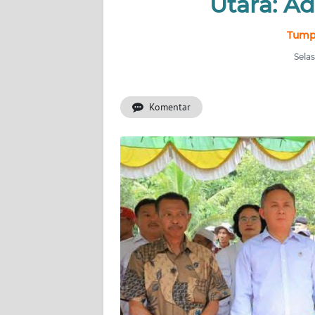
Utara: A
BERITA
Tumpa
KONTAK
KAMI
Selas
INFO
Komentar
IKLAN
TENTANG
KAMI
PEDOMAN
MEDIA
SIBER
REDAKSI
KARIR