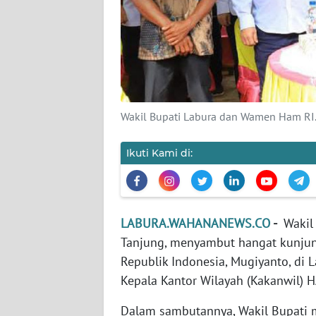
DISCLAIMER
Wahana
News
Regional
Wakil Bupati Labura dan Wamen Ham RI
WN
SUMUT
Ikuti Kami di:
WN
JAKARTA
LABURA.WAHANANEWS.CO
-
Wakil
WN
Tanjung, menyambut hangat kunjun
JABAR
Republik Indonesia, Mugiyanto, di L
Kepala Kantor Wilayah (Kakanwil) H
WN
BANTEN
Dalam sambutannya, Wakil Bupati m