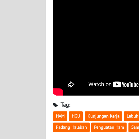
WN
JOGJA
WN
JATIM
WN
BALI
WN
KALBAR
WN
Tag:
KALTENG
HAM
HGU
Kunjungan Kerja
Labuh
WN
Padang Halaban
Penguatan Ham
Sam
KALTARA