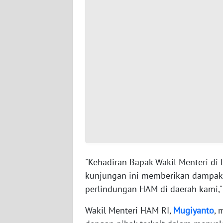
WN
JAMBI
WN
SULTRA
WN
NTB
WN
SULTENG
"Kehadiran Bapak Wakil Menteri di
WN
kunjungan ini memberikan dampak 
SULBAR
perlindungan HAM di daerah kami," 
WN
Wakil Menteri HAM RI,
Mugiyanto
, 
BABEL