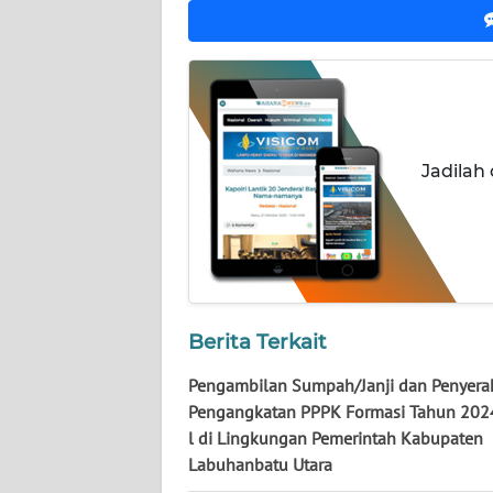
WN
KALSEL
WN
KALTIM
Jadilah
WN
SULSEL
WN
GORONTALO
Berita Terkait
WN
SULUT
Pengambilan Sumpah/Janji dan Penyera
Pengangkatan PPPK Formasi Tahun 202
l di Lingkungan Pemerintah Kabupaten
WN
Labuhanbatu Utara
MALUKU