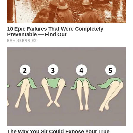
WAHANA
LISTRIK
WAHANA
TRAVEL
WAHANA
TV
WAHANANEWS
ID
WAHANANEWS
CO ID
WAHANANEWS
NET