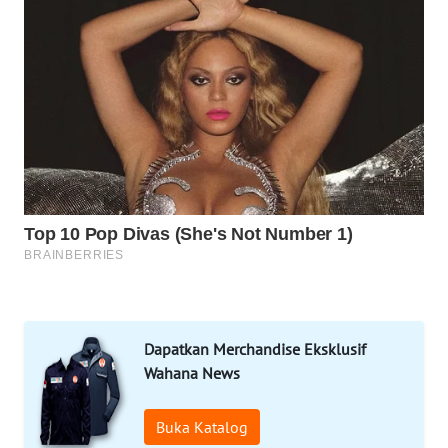
MAWAKA
ID
MARTABAT
NET
PLN
WATCH
MKLI
LPKKI
LKKI
Dapatkan Merchandise Eksklusif
Wahana News
KOPEKLIN
Buka Katalog