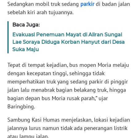
WN
Sedangkan mobil truk sedang
parkir
di badan jalan
NUSANTARA
sebelah kiri arah tujuannya.
Baca Juga:
WN
JOGJA
Evakuasi Penemuan Mayat di Aliran Sungai
Lae Soraya Diduga Korban Hanyut dari Desa
WN
Suka Maju
JATIM
Tepat di tempat kejadian, bus mopen Moria melaju
WN
dengan kecepatan tinggi, sehingga tidak
BALI
memperhatikan truk yang sedang parkir di pinggir
jalan lalu menabrak bagian belakang truk, hingga
WN
bagian depan bus Moria rusak parah,” ujar
KALBAR
Baringbing.
WN
Sambung Kasi Humas menjelaskan, lokasi kejadian
KALTENG
jalannya lurus namun tidak ada penerangan listrik
atau lampu jalan.