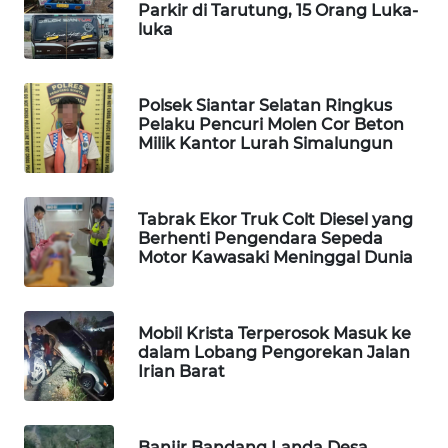
SIBARAGAS
Parkir di Tarutung, 15 Orang Luka-
luka
NEWS
METRO
SIANTAR
Polsek Siantar Selatan Ringkus
Pelaku Pencuri Molen Cor Beton
NEWS
Milik Kantor Lurah Simalungun
METRO
MEDAN
Tabrak Ekor Truk Colt Diesel yang
NEWS
Berhenti Pengendara Sepeda
Motor Kawasaki Meninggal Dunia
METRO
JAKARTA
NEWS
Mobil Krista Terperosok Masuk ke
dalam Lobang Pengorekan Jalan
KRT
Irian Barat
NEWS
KARING
Banjir Bandang Landa Desa