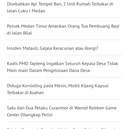
Disebabkan Api Tempel Ban, 2 Unit Rumah Terbakar di
WN
Jalan Luku I Medan
TAPANULI
SELATAN
Polsek Medan Timur Amankan Orang Tua Pembuang Bayi
WN
di Jalan Bilal
TANJUNG
LESUNG
Insiden Matauli, Gejala Keracunan atau Alergi?
WN
Kadis PMD Tapteng Ingatkan Seluruh Kepala Desa Tidak
KARO
Main-main Dalam Pengelolaan Dana Desa
WN
Diduga Korsleting pada Mesin, Mobil Kijang Kapsul
SIMALUNGUN
Terbakar di Asahan
WN
Satu dari Dua Pelaku Curanmor di Warnet Robben Game
LABUHANBATU
Center Ditangkap Polisi
WN