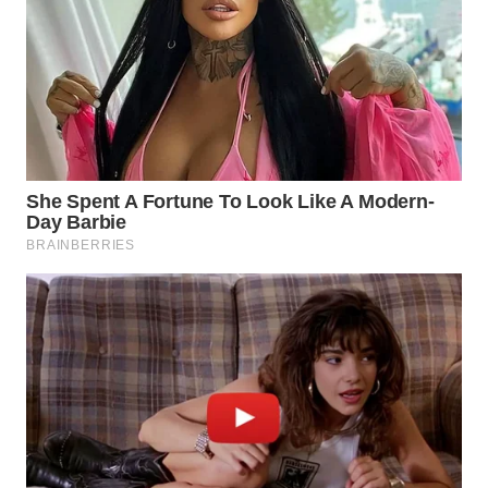
SUMEDANG
WN
CIANJUR
WN
KEPULAUAN
SERIBU
WN
TANGERANG
WN
BINJAI
WN
CIREBON
WN