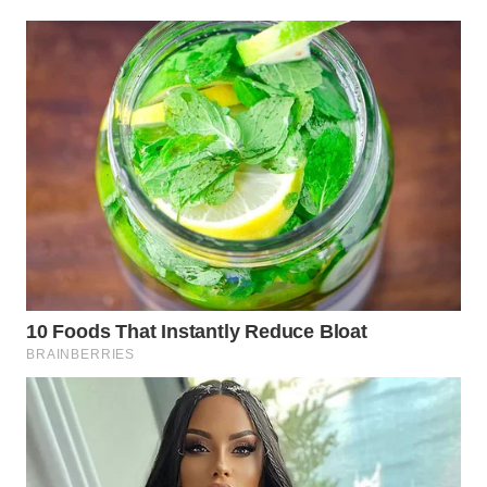
WN
BOGOR
WN
DEPOK
WN
TAPANULI
UTARA
WN
SAMOSIR
WN
PADANG
LAWAS
WN