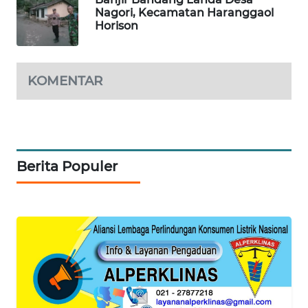
NEWS
Nagori, Kecamatan Haranggaol
Horison
JURNAL
MARITIM
KOMENTAR
HUMBANG
NEWS
GARONGGANG
NEWS
Berita Populer
FISUELRI
ID
ENERGI
NEWS
CILEUNGSI