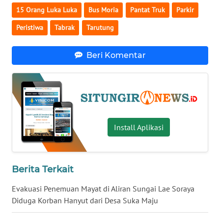
15 Orang Luka Luka
Bus Moria
Pantat Truk
Parkir
MALUKU
Peristiwa
Tabrak
Tarutung
WN
MALUT
Beri Komentar
WN
DAIRI
WN
DANAU
Install Aplikasi
TOBA
WN
NIAS
Berita Terkait
Evakuasi Penemuan Mayat di Aliran Sungai Lae Soraya
WN
Diduga Korban Hanyut dari Desa Suka Maju
LANGKAT