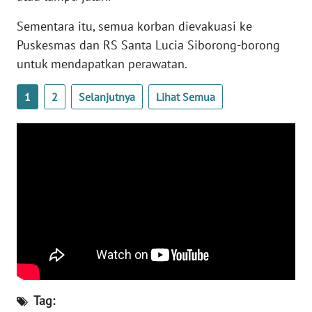
WN
KALTARA
Sementara itu, semua korban dievakuasi ke
Puskesmas dan RS Santa Lucia Siborong-borong
WN
untuk mendapatkan perawatan.
KALSEL
1
2
Selanjutnya
Lihat Semua
WN
KALTIM
WN
SULSEL
WN
GORONTALO
WN
SULUT
Tag:
WN