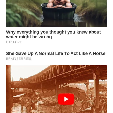
Wahana
Media
Group
WAHANA
NEWS
WAHANA
TANI
WAHANA
ADVOKAT
WAHANA
INFRASTRUKTUR
WAHANA
KONSUMEN