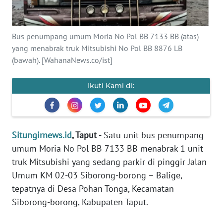
KARIR
Bus penumpang umum Moria No Pol BB 7133 BB (atas)
DISCLAIMER
yang menabrak truk Mitsubishi No Pol BB 8876 LB
(bawah). [WahanaNews.co/ist]
Wahana
News
Regional
Ikuti Kami di:
WN
SUMUT
Situngirnews.id
, Taput
- Satu unit bus penumpang
umum Moria No Pol BB 7133 BB menabrak 1 unit
WN
JAKARTA
truk Mitsubishi yang sedang parkir di pinggir Jalan
Umum KM 02-03 Siborong-borong – Balige,
WN
tepatnya di Desa Pohan Tonga, Kecamatan
JABAR
Siborong-borong, Kabupaten Taput.
WN