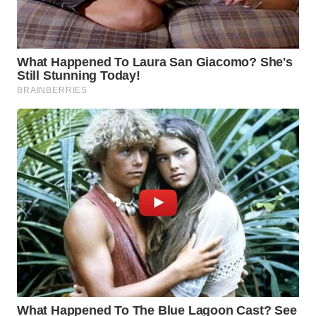
INDRAMAYU
WN
KUNINGAN
WN
MAJALENGKA
WN
SUBANG
WN
SUKABUMI
WN
PURWAKARTA
WN