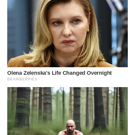
WN
NATUNA
WN
BINTAN
WN
MANDALIKA
WN
LIKUPANG
WN
LABUANBAJO
WN
BORNEO