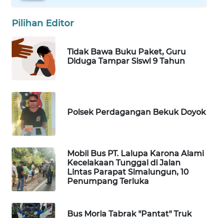
PORTAL
KONSUMEN
Pilihan Editor
FORWAMKI
Tidak Bawa Buku Paket, Guru
Diduga Tampar Siswi 9 Tahun
ALPERKLINAS
FORJASIDA
Polsek Perdagangan Bekuk Doyok
TAMBANG
NEWS
SITUNGIR
Mobil Bus PT. Lalupa Karona Alami
NEWS
Kecelakaan Tunggal di Jalan
Lintas Parapat Simalungun, 10
Penumpang Terluka
SIDIKALANG
NEWS
Bus Moria Tabrak "Pantat" Truk