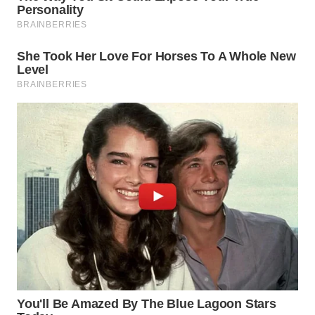
WAHANA
SPORT
WAHANA
UMKM
WAHANA
SELEB
WAHANA
PERSONA
WAHANA
OTOMOTIF
WAHANA
HEALTH