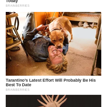
WAHANA
DESA
WISATA
LAPAK
WAHANA
Wahana
Network
KONSUMEN
LISTRIK
MASYARAKAT
KELISTRIKAN
WALINKI
ID