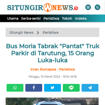
Utama
Serba-serbi
Peristiwa
Tokoh
Indeks
WAHANA
Tutup
TV
Situngir News
Peristiwa
Bus Moria Tabrak "Pantat" Truk
UTAMA
Parkir di Tarutung, 15 Orang
SERBA-
Luka-luka
SERBI
Irvan Rumapea - Peristiwa
PERISTIWA
Minggu, 10 Maret 2024 - 19:54 WIB
TOKOH
Informasi