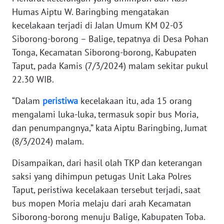
WN
Humas Aiptu W. Baringbing mengatakan
BABEL
kecelakaan terjadi di Jalan Umum KM 02-03
Siborong-borong – Balige, tepatnya di Desa Pohan
WN
Tonga, Kecamatan Siborong-borong, Kabupaten
SUMBAR
Taput, pada Kamis (7/3/2024) malam sekitar pukul
22.30 WIB.
WN
SUMSEL
“Dalam
peristiwa
kecelakaan itu, ada 15 orang
mengalami luka-luka, termasuk sopir bus Moria,
WN
dan penumpangnya,” kata Aiptu Baringbing, Jumat
BENGKULU
(8/3/2024) malam.
WN
Disampaikan, dari hasil olah TKP dan keterangan
LAMPUNG
saksi yang dihimpun petugas Unit Laka Polres
Taput, peristiwa kecelakaan tersebut terjadi, saat
WN
JATENG
bus mopen Moria melaju dari arah Kecamatan
Siborong-borong menuju Balige, Kabupaten Toba.