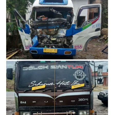
INDEKS
BERITA
KONTAK
KAMI
INFO
IKLAN
TENTANG
KAMI
PEDOMAN
MEDIA
SIBER
REDAKSI