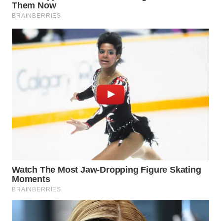
PRIANGAN
TIMUR
WN
SEMARANG
WN
SOLO
WN
BOROBUDUR
WN
MADURA
WN
SURABAYA