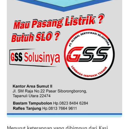
WN
SERAMBI
WN
JAMBI
WN
SULTRA
WN
NTB
WN
SULTENG
WN
SULBAR
Menurut keterangan yang dihimpun dari Kasi