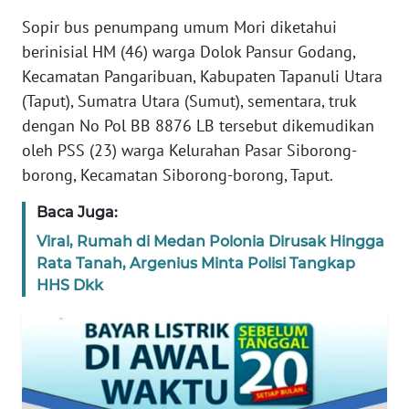
BANTEN
Sopir bus penumpang umum Mori diketahui
berinisial HM (46) warga Dolok Pansur Godang,
WN
Kecamatan Pangaribuan, Kabupaten Tapanuli Utara
NTT
(Taput), Sumatra Utara (Sumut), sementara, truk
dengan No Pol BB 8876 LB tersebut dikemudikan
WN
oleh PSS (23) warga Kelurahan Pasar Siborong-
KEPRI
borong, Kecamatan Siborong-borong, Taput.
WN
Baca Juga:
PAPUA
Viral, Rumah di Medan Polonia Dirusak Hingga
Rata Tanah, Argenius Minta Polisi Tangkap
WN
HHS Dkk
PAPUA
BARAT
WN
RIAU