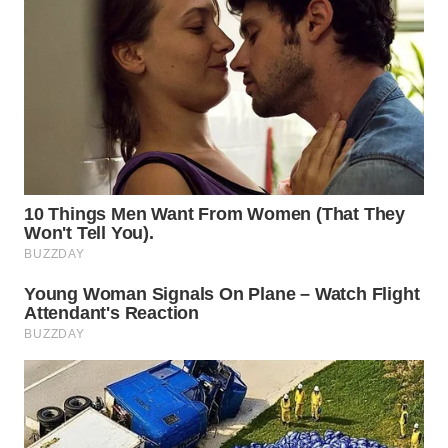
INDRAMAYU
WN
KUNINGAN
WN
MAJALENGKA
WN
SUBANG
WN
SUKABUMI
WN
PURWAKARTA
WN