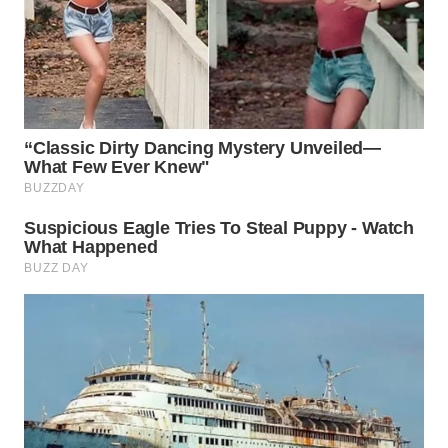
WN
NATUNA
WN
BINTAN
WN
MANDALIKA
WN
LIKUPANG
WN
LABUANBAJO
WN
BORNEO