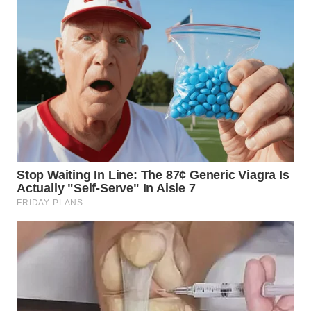
WN
TAPANULI
SELATAN
WN
TANJUNG
LESUNG
WN
KARO
WN
SIMALUNGUN
WN
LABUHANBATU
WN