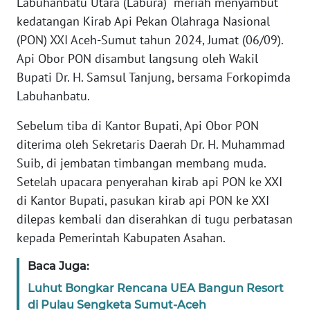
Labuhanbatu Utara (Labura) meriah menyambut
kedatangan Kirab Api Pekan Olahraga Nasional
KARIR
(PON) XXI Aceh-Sumut tahun 2024, Jumat (06/09).
DISCLAIMER
Api Obor PON disambut langsung oleh Wakil
Bupati Dr. H. Samsul Tanjung, bersama Forkopimda
Wahana
Labuhanbatu.
News
Regional
Sebelum tiba di Kantor Bupati, Api Obor PON
diterima oleh Sekretaris Daerah Dr. H. Muhammad
WN
Suib, di jembatan timbangan membang muda.
SUMUT
Setelah upacara penyerahan kirab api PON ke XXI
di Kantor Bupati, pasukan kirab api PON ke XXI
WN
dilepas kembali dan diserahkan di tugu perbatasan
JAKARTA
kepada Pemerintah Kabupaten Asahan.
WN
Baca Juga:
JABAR
Luhut Bongkar Rencana UEA Bangun Resort
di Pulau Sengketa Sumut-Aceh
WN