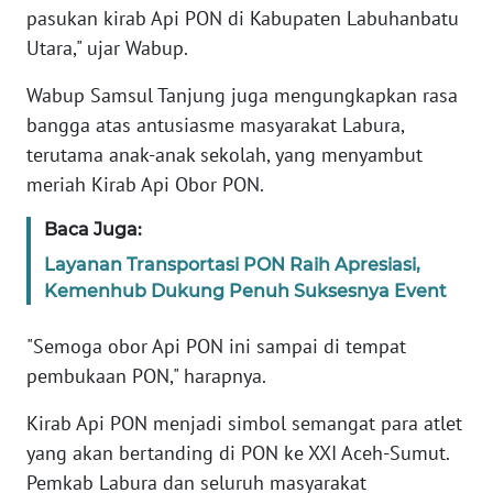
WN
pasukan kirab Api PON di Kabupaten Labuhanbatu
BABEL
Utara," ujar Wabup.
Wabup Samsul Tanjung juga mengungkapkan rasa
WN
SUMBAR
bangga atas antusiasme masyarakat Labura,
terutama anak-anak sekolah, yang menyambut
WN
meriah Kirab Api Obor PON.
SUMSEL
Baca Juga:
WN
Layanan Transportasi PON Raih Apresiasi,
BENGKULU
Kemenhub Dukung Penuh Suksesnya Event
WN
"Semoga obor Api PON ini sampai di tempat
LAMPUNG
pembukaan PON," harapnya.
WN
Kirab Api PON menjadi simbol semangat para atlet
JATENG
yang akan bertanding di PON ke XXI Aceh-Sumut.
Pemkab Labura dan seluruh masyarakat