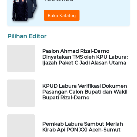
WAHANA
DESA
WISATA
Buka Katalog
LAPAK
Pilihan Editor
WAHANA
Paslon Ahmad Rizal-Darno
Wahana
Dinyatakan TMS oleh KPU Labura:
Network
Ijazah Paket C Jadi Alasan Utama
KONSUMEN
LISTRIK
KPUD Labura Verifikasi Dokumen
Pasangan Calon Bupati dan Wakil
MASYARAKAT
Bupati Rizal-Darno
KELISTRIKAN
WALINKI
Pemkab Labura Sambut Meriah
ID
Kirab Api PON XXI Aceh-Sumut