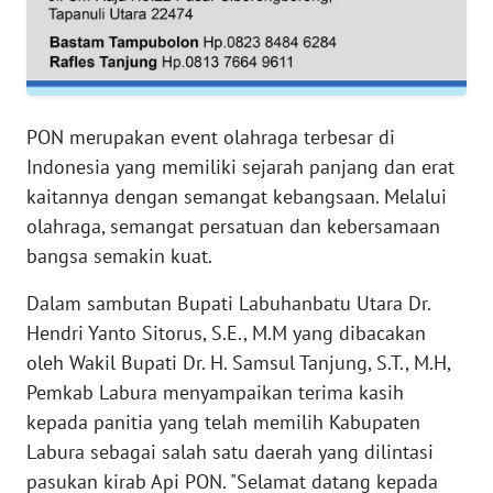
WN
SERAMBI
WN
JAMBI
PON merupakan event olahraga terbesar di
Indonesia yang memiliki sejarah panjang dan erat
WN
kaitannya dengan semangat kebangsaan. Melalui
SULTRA
olahraga, semangat persatuan dan kebersamaan
bangsa semakin kuat.
WN
NTB
Dalam sambutan Bupati Labuhanbatu Utara Dr.
Hendri Yanto Sitorus, S.E., M.M yang dibacakan
WN
oleh Wakil Bupati Dr. H. Samsul Tanjung, S.T., M.H,
SULTENG
Pemkab Labura menyampaikan terima kasih
kepada panitia yang telah memilih Kabupaten
WN
SULBAR
Labura sebagai salah satu daerah yang dilintasi
pasukan kirab Api PON. "Selamat datang kepada