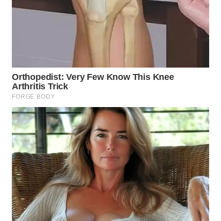
TAPANULI
TENGAH
WN DELI
SERDANG
WN
TEBING
TINGGI
WN
PAKPAK
WN
KARAWANG
WN
BEKASI