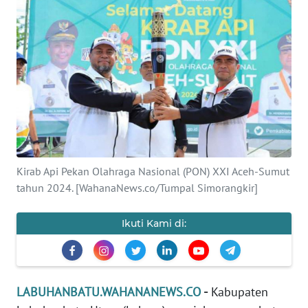
INDEKS
BERITA
KONTAK
KAMI
INFO
IKLAN
Kirab Api Pekan Olahraga Nasional (PON) XXI Aceh-Sumut
TENTANG
tahun 2024. [WahanaNews.co/Tumpal Simorangkir]
KAMI
Ikuti Kami di:
PEDOMAN
MEDIA
SIBER
LABUHANBATU.WAHANANEWS.CO
-
Kabupaten
REDAKSI