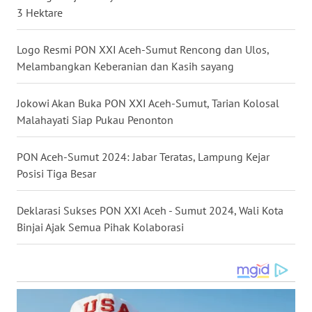
3 Hektare
MALUKU
Logo Resmi PON XXI Aceh-Sumut Rencong dan Ulos,
WN
Melambangkan Keberanian dan Kasih sayang
MALUT
Jokowi Akan Buka PON XXI Aceh-Sumut, Tarian Kolosal
WN
DAIRI
Malahayati Siap Pukau Penonton
WN
PON Aceh-Sumut 2024: Jabar Teratas, Lampung Kejar
DANAU
Posisi Tiga Besar
TOBA
Deklarasi Sukses PON XXI Aceh - Sumut 2024, Wali Kota
WN
Binjai Ajak Semua Pihak Kolaborasi
NIAS
WN
LANGKAT