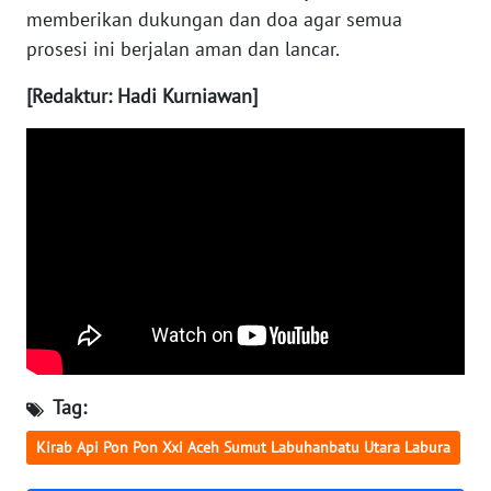
WN
memberikan dukungan dan doa agar semua
NUSANTARA
prosesi ini berjalan aman dan lancar.
WN
[Redaktur: Hadi Kurniawan]
JOGJA
WN
JATIM
WN
BALI
WN
KALBAR
Tag:
WN
KALTENG
Kirab Api Pon Pon Xxi Aceh Sumut Labuhanbatu Utara Labura