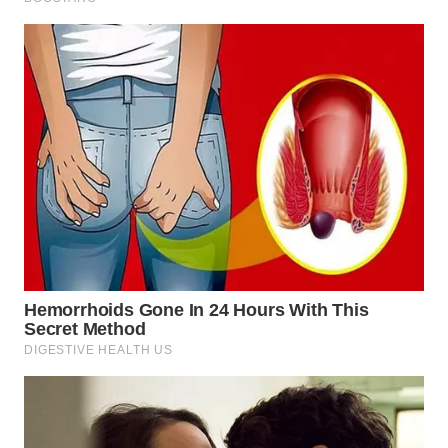
SUMEDANG
WN
CIANJUR
WN
KEPULAUAN
SERIBU
WN
TANGERANG
WN
BINJAI
WN
CIREBON
WN