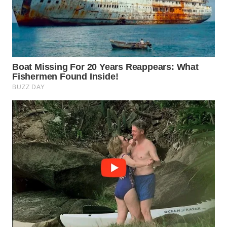
Wahana
Media
Group
WAHANA
NEWS
WAHANA
TANI
WAHANA
ADVOKAT
WAHANA
INFRASTRUKTUR
WAHANA
KONSUMEN