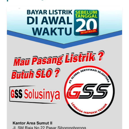
BANTEN
WN
NTT
WN
KEPRI
WN
PAPUA
WN
PAPUA
BARAT
WN
RIAU