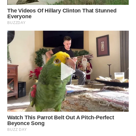
WAHANA
LISTRIK
WAHANA
TRAVEL
WAHANA
TV
WAHANANEWS
ID
WAHANANEWS
CO ID
WAHANANEWS
NET