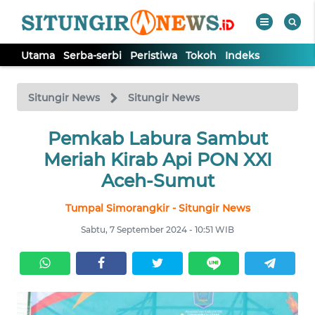
Utama
Serba-serbi
Peristiwa
Tokoh
Indeks
WAHANA
Tutup
TV
Situngir News
Situngir News
Pemkab Labura Sambut
UTAMA
Meriah Kirab Api PON XXI
SERBA-
Aceh-Sumut
SERBI
Tumpal Simorangkir - Situngir News
PERISTIWA
Sabtu, 7 September 2024 - 10:51 WIB
TOKOH
Informasi