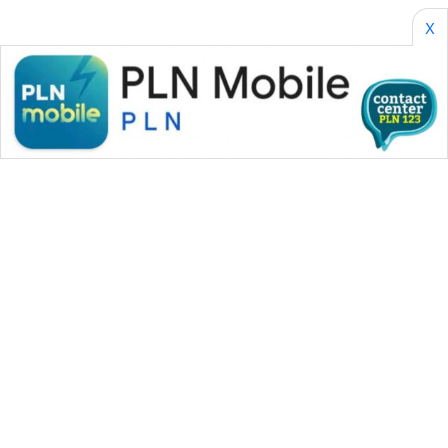
X
WAHANA MEDIA GROUP
|
|
|
WAHANA NEWS co
WAHANA TANI
WAHANA ADVOKAT