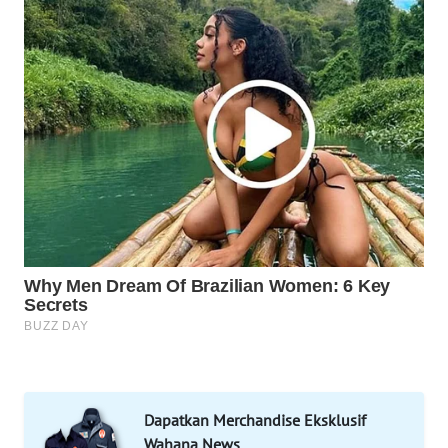
WAHANA
SPORT
WAHANA
UMKM
WAHANA
SELEB
WAHANA
PERSONA
WAHANA
OTOMOTIF
WAHANA
HEALTH
Dapatkan Merchandise Eksklusif
Wahana News