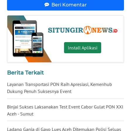
WN
Beri Komentar
KALTARA
WN
KALSEL
WN
Install Aplikasi
KALTIM
WN
Berita Terkait
SULSEL
Layanan Transportasi PON Raih Apresiasi, Kemenhub
WN
Dukung Penuh Suksesnya Event
GORONTALO
Binjai Sukses Laksanakan Test Event Cabor Gulat PON XXI
WN
Aceh - Sumut
SULUT
Ladang Ganja di Gayo Lues Aceh Ditemukan Polisi Seluas
WN