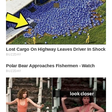
PRIANGAN
TIMUR
WN
SEMARANG
WN
SOLO
WN
BOROBUDUR
WN
MADURA
WN
SURABAYA