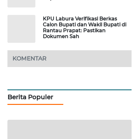
PORTAL
KONSUMEN
KPU Labura Verifikasi Berkas
FORWAMKI
Calon Bupati dan Wakil Bupati di
Rantau Prapat: Pastikan
Dokumen Sah
ALPERKLINAS
FORJASIDA
KOMENTAR
TAMBANG
NEWS
SITUNGIR
Berita Populer
NEWS
SIDIKALANG
NEWS