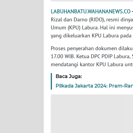
WN
LABUHANBATU.WAHANANEWS.CO
NTT
Rizal dan Darno (RIDO), resmi diny
Umum (KPU) Labura. Hal ini menyu
WN
yang dikeluarkan KPU Labura pada
KEPRI
Proses penyerahan dokumen dilakuk
WN
17.00 WIB. Ketua DPC PDIP Labura, 
PAPUA
mendatangi kantor KPU Labura un
WN
Baca Juga:
PAPUA
Pilkada Jakarta 2024: Pram-Ra
BARAT
WN
RIAU
WN
SERAMBI