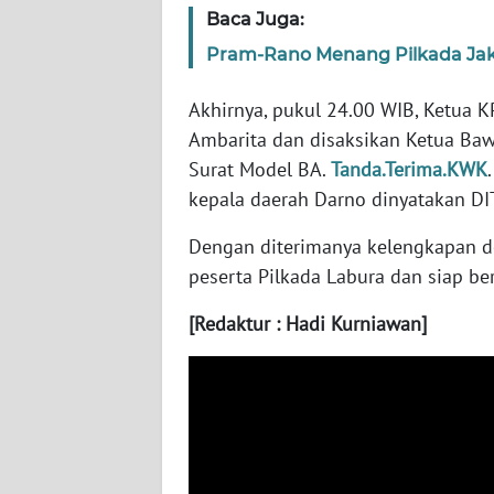
Baca Juga:
WN
Pram-Rano Menang Pilkada Jak
KALSEL
Akhirnya, pukul 24.00 WIB, Ketua 
WN
Ambarita dan disaksikan Ketua Baw
KALTIM
Surat Model BA.
Tanda.Terima.KWK
kepala daerah Darno dinyatakan D
WN
SULSEL
Dengan diterimanya kelengkapan 
peserta Pilkada Labura dan siap be
WN
GORONTALO
[Redaktur : Hadi Kurniawan]
WN
SULUT
WN
MALUKU