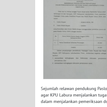
WN
JOGJA
WN
JATIM
WN
BALI
WN
KALBAR
WN
KALTENG
Sejumlah relawan pendukung Paslon
agar KPU Labura menjalankan tugas
WN
dalam menjalankan pemeriksaan d
KALTARA