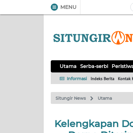
MENU
WAHANA
Tutup
TV
UTAMA
SERBA-
Utama
Serba-serbi
Peristiw
SERBI
Informasi
Indeks Berita
Kontak 
PERISTIWA
Situngir News
Utama
TOKOH
Informasi
Kelengkapan Do
INDEKS