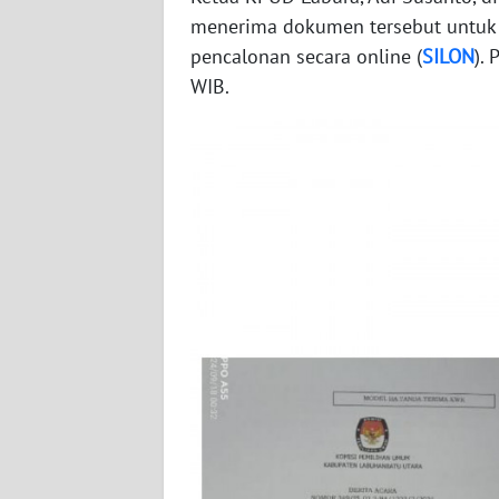
menerima dokumen tersebut untuk 
WN
pencalonan secara online (
SILON
).
SUMBAR
WIB.
WN
SUMSEL
WN
BENGKULU
WN
LAMPUNG
WN
JATENG
WN
NUSANTARA