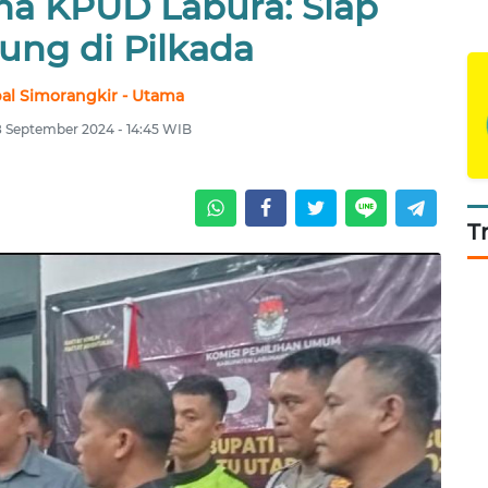
ma KPUD Labura: Siap
ung di Pilkada
l Simorangkir - Utama
8 September 2024 - 14:45 WIB
T