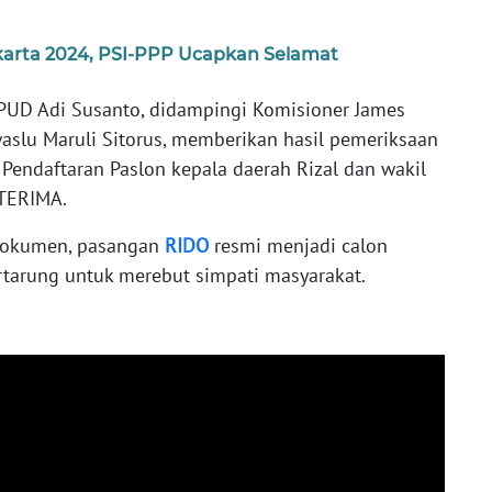
arta 2024, PSI-PPP Ucapkan Selamat
KPUD Adi Susanto, didampingi Komisioner James
aslu Maruli Sitorus, memberikan hasil pemeriksaan
. Pendaftaran Paslon kepala daerah Rizal dan wakil
ITERIMA.
dokumen, pasangan
RIDO
resmi menjadi calon
rtarung untuk merebut simpati masyarakat.