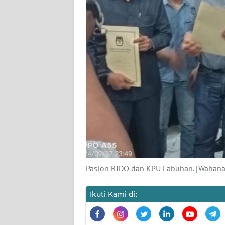
DISCLAIMER
Wahana
News
Regional
WN
SUMUT
WN
JAKARTA
WN
Paslon RIDO dan KPU Labuhan. [Wahana
JABAR
Ikuti Kami di:
WN
BANTEN