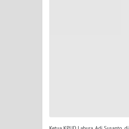
WN
JAMBI
WN
SULTRA
WN
NTB
WN
SULTENG
WN
SULBAR
WN
BABEL
Ketua KPUD Labura, Adi Susanto, di