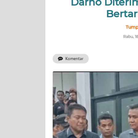
Darno Diteri
BERITA
Bertar
KONTAK
KAMI
Tumpa
Rabu, 1
INFO
IKLAN
Komentar
TENTANG
KAMI
PEDOMAN
MEDIA
SIBER
REDAKSI
KARIR