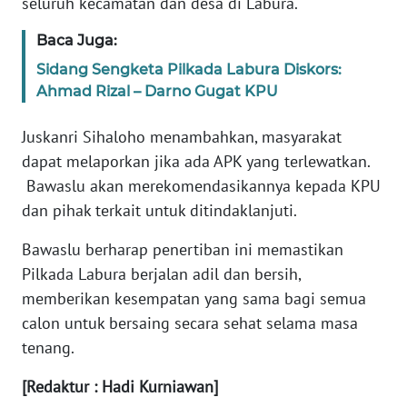
seluruh kecamatan dan desa di Labura.
WN
BABEL
Baca Juga:
Sidang Sengketa Pilkada Labura Diskors:
WN
Ahmad Rizal – Darno Gugat KPU
SUMBAR
Juskanri Sihaloho menambahkan, masyarakat
WN
dapat melaporkan jika ada APK yang terlewatkan.
SUMSEL
Bawaslu akan merekomendasikannya kepada KPU
dan pihak terkait untuk ditindaklanjuti.
WN
BENGKULU
Bawaslu berharap penertiban ini memastikan
Pilkada Labura berjalan adil dan bersih,
WN
memberikan kesempatan yang sama bagi semua
LAMPUNG
calon untuk bersaing secara sehat selama masa
tenang.
WN
JATENG
[Redaktur : Hadi Kurniawan]