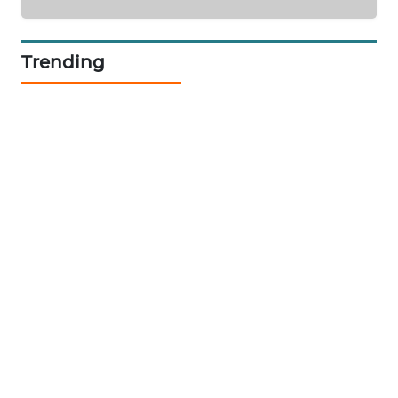
SIBARAGAS
NEWS
Trending
METRO
SIANTAR
NEWS
METRO
MEDAN
NEWS
METRO
JAKARTA
NEWS
KRT
NEWS
KARING