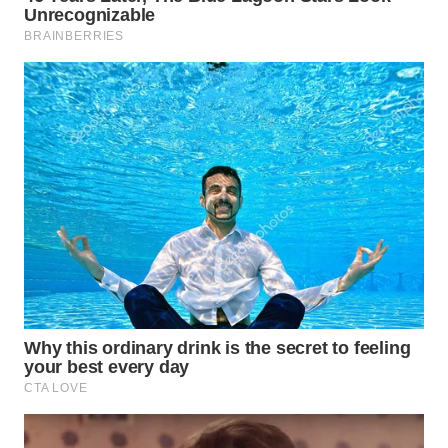
WN
NATUNA
WN
BINTAN
WN
MANDALIKA
WN
LIKUPANG
WN
LABUANBAJO
WN
BORNEO