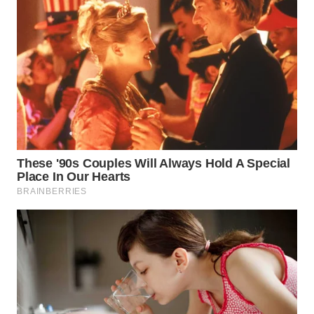
TAPANULI
TENGAH
WN DELI
SERDANG
WN
TEBING
TINGGI
WN
PAKPAK
WN
KARAWANG
WN
BEKASI