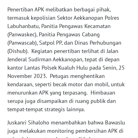
WN
Penertiban APK melibatkan berbagai pihak,
SERAMBI
termasuk kepolisian Sektor Aekkanopan Polres
Labuhanbatu, Panitia Pengawas Kecamatan
WN
(Panwaskec), Panitia Pengawas Cabang
JAMBI
(Panwascab), Satpol PP, dan Dinas Perhubungan
WN
(Dishub). Kegiatan penertiban terlihat di Jalan
SULTRA
Jenderal Sudirman Aekkanopan, tepat di depan
kantor Lantas Polsek Kualuh Hulu pada Senin, 25
WN
November 2023. Petugas menghentikan
NTB
kendaraan, seperti becak motor dan mobil, untuk
menurunkan APK yang terpasang. Himbauan
WN
serupa juga disampaikan di ruang publik dan
SULTENG
tempat-tempat strategis lainnya.
WN
Juskanri Sihaloho menambahkan bahwa Bawaslu
SULBAR
juga melakukan monitoring pembersihan APK di