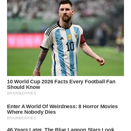
PRIANGAN
TIMUR
WN
SEMARANG
WN
SOLO
WN
BOROBUDUR
WN
MADURA
WN
SURABAYA