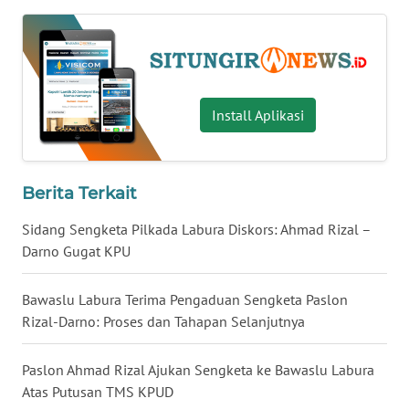
WN
KALTARA
WN
KALSEL
Install Aplikasi
WN
KALTIM
Berita Terkait
WN
SULSEL
Sidang Sengketa Pilkada Labura Diskors: Ahmad Rizal –
Darno Gugat KPU
WN
GORONTALO
Bawaslu Labura Terima Pengaduan Sengketa Paslon
Rizal-Darno: Proses dan Tahapan Selanjutnya
WN
SULUT
Paslon Ahmad Rizal Ajukan Sengketa ke Bawaslu Labura
Atas Putusan TMS KPUD
WN