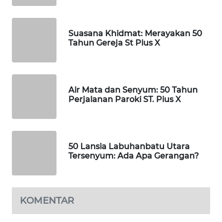
MAWAKA
ID
Suasana Khidmat: Merayakan 50
Tahun Gereja St Pius X
MARTABAT
NET
PLN
Air Mata dan Senyum: 50 Tahun
WATCH
Perjalanan Paroki ST. Pius X
MKLI
LPKKI
50 Lansia Labuhanbatu Utara
Tersenyum: Ada Apa Gerangan?
LKKI
KOPEKLIN
KOMENTAR