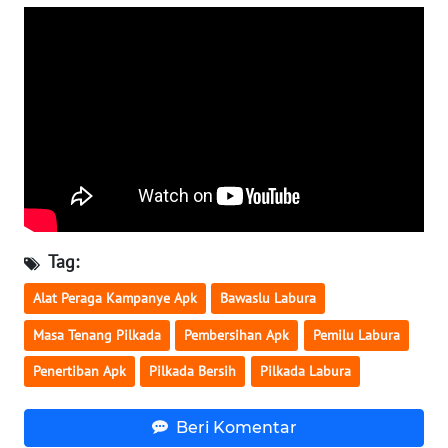
WN
NUSANTARA
WN
JOGJA
WN
JATIM
WN
BALI
Tag:
Alat Peraga Kampanye Apk
Bawaslu Labura
WN
KALBAR
Masa Tenang Pilkada
Pembersihan Apk
Pemilu Labura
Penertiban Apk
Pilkada Bersih
Pilkada Labura
WN
KALTENG
Beri Komentar