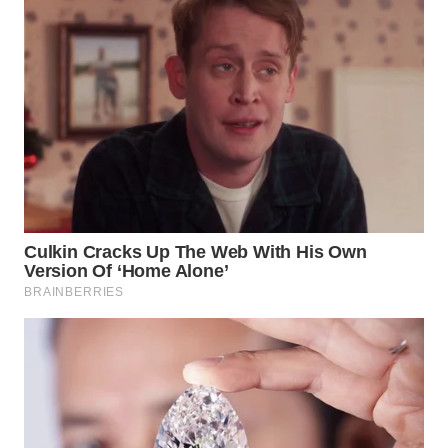
Wahana
Media
Group
WAHANA
NEWS
WAHANA
TANI
WAHANA
ADVOKAT
WAHANA
INFRASTRUKTUR
WAHANA
KONSUMEN