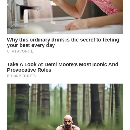
WN
BOGOR
WN
DEPOK
WN
TAPANULI
UTARA
WN
SAMOSIR
WN
PADANG
LAWAS
WN