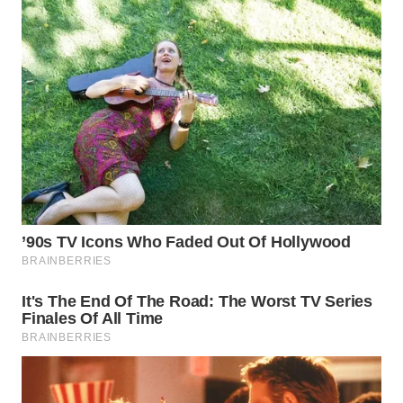
WN
TAPANULI
SELATAN
WN
TANJUNG
LESUNG
WN
KARO
WN
SIMALUNGUN
WN
LABUHANBATU
WN