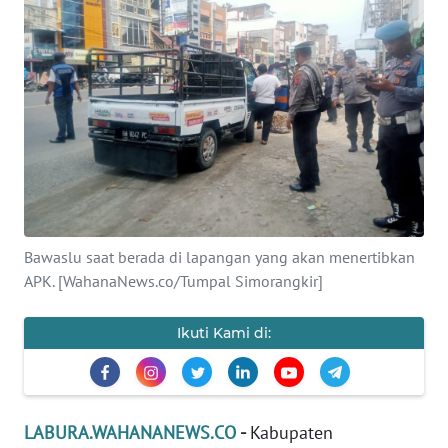
INDEKS
BERITA
KONTAK
KAMI
INFO
IKLAN
TENTANG
Bawaslu saat berada di lapangan yang akan menertibkan
KAMI
APK. [WahanaNews.co/Tumpal Simorangkir]
PEDOMAN
Ikuti Kami di:
MEDIA
SIBER
REDAKSI
LABURA.WAHANANEWS.CO
-
Kabupaten