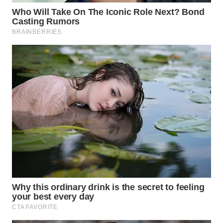
INDRAMAYU
WN
KUNINGAN
WN
MAJALENGKA
WN
SUBANG
WN
SUKABUMI
WN
PURWAKARTA
WN