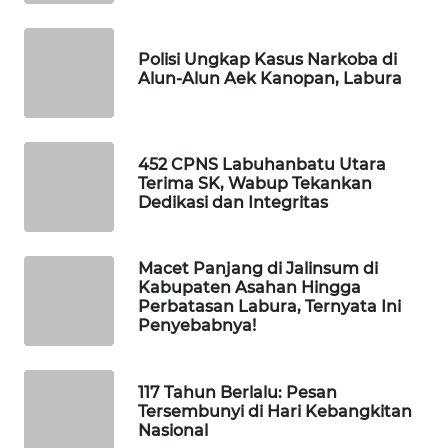
WAHANA
DESA
WISATA
Polisi Ungkap Kasus Narkoba di
Alun-Alun Aek Kanopan, Labura
LAPAK
WAHANA
452 CPNS Labuhanbatu Utara
Wahana
Terima SK, Wabup Tekankan
Network
Dedikasi dan Integritas
KONSUMEN
LISTRIK
Macet Panjang di Jalinsum di
Kabupaten Asahan Hingga
Perbatasan Labura, Ternyata Ini
MASYARAKAT
Penyebabnya!
KELISTRIKAN
WALINKI
117 Tahun Berlalu: Pesan
Tersembunyi di Hari Kebangkitan
ID
Nasional