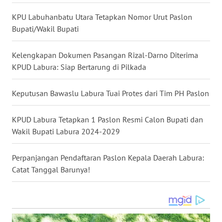
MALUKU
KPU Labuhanbatu Utara Tetapkan Nomor Urut Paslon
Bupati/Wakil Bupati
WN
MALUT
Kelengkapan Dokumen Pasangan Rizal-Darno Diterima
KPUD Labura: Siap Bertarung di Pilkada
WN
DAIRI
Keputusan Bawaslu Labura Tuai Protes dari Tim PH Paslon
WN
KPUD Labura Tetapkan 1 Paslon Resmi Calon Bupati dan
DANAU
TOBA
Wakil Bupati Labura 2024-2029
WN
Perpanjangan Pendaftaran Paslon Kepala Daerah Labura:
NIAS
Catat Tanggal Barunya!
WN
LANGKAT