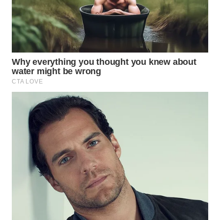
SUMEDANG
WN
CIANJUR
WN
KEPULAUAN
SERIBU
WN
TANGERANG
WN
BINJAI
WN
CIREBON
WN