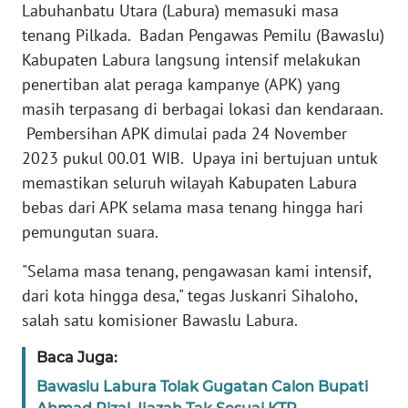
Labuhanbatu Utara (Labura) memasuki masa
KARIR
tenang Pilkada. Badan Pengawas Pemilu (Bawaslu)
Kabupaten Labura langsung intensif melakukan
DISCLAIMER
penertiban alat peraga kampanye (APK) yang
masih terpasang di berbagai lokasi dan kendaraan.
Wahana
Pembersihan APK dimulai pada 24 November
News
Regional
2023 pukul 00.01 WIB. Upaya ini bertujuan untuk
memastikan seluruh wilayah Kabupaten Labura
WN
bebas dari APK selama masa tenang hingga hari
SUMUT
pemungutan suara.
"Selama masa tenang, pengawasan kami intensif,
WN
JAKARTA
dari kota hingga desa," tegas Juskanri Sihaloho,
salah satu komisioner Bawaslu Labura.
WN
Baca Juga:
JABAR
Bawaslu Labura Tolak Gugatan Calon Bupati
WN