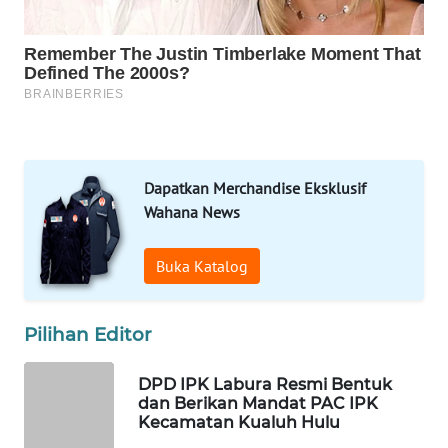
WAHANA
SPORT
WAHANA
UMKM
WAHANA
SELEB
Dapatkan Merchandise Eksklusif
Wahana News
WAHANA
PERSONA
Buka Katalog
WAHANA
OTOMOTIF
Pilihan Editor
WAHANA
DPD IPK Labura Resmi Bentuk
HEALTH
dan Berikan Mandat PAC IPK
Kecamatan Kualuh Hulu