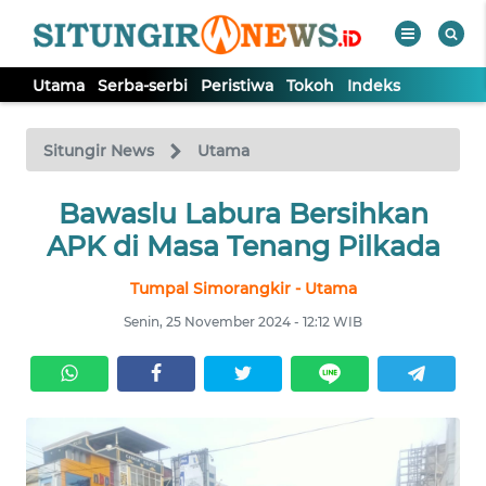
Utama
Serba-serbi
Peristiwa
Tokoh
Indeks
WAHANA
Tutup
TV
Situngir News
Utama
Bawaslu Labura Bersihkan
UTAMA
APK di Masa Tenang Pilkada
SERBA-
Tumpal Simorangkir - Utama
SERBI
Senin, 25 November 2024 - 12:12 WIB
PERISTIWA
TOKOH
Informasi