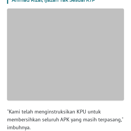
Ahmad Rizal, Ijazah Tak Sesuai KTP
BANTEN
WN
NTT
WN
KEPRI
WN
PAPUA
WN
PAPUA
BARAT
"Kami telah menginstruksikan KPU untuk
WN
membersihkan seluruh APK yang masih terpasang,"
RIAU
imbuhnya.