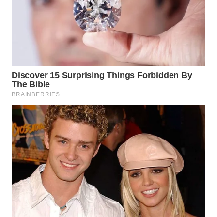
WAHANA
LISTRIK
WAHANA
TRAVEL
WAHANA
TV
WAHANANEWS
ID
WAHANANEWS
CO ID
WAHANANEWS
NET